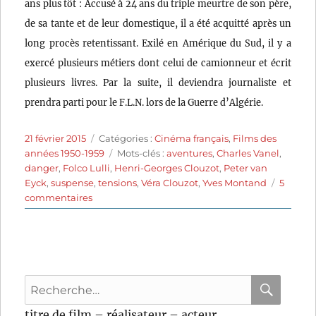
ans plus tôt : Accusé à 24 ans du triple meurtre de son père,
de sa tante et de leur domestique, il a été acquitté après un
long procès retentissant. Exilé en Amérique du Sud, il y a
exercé plusieurs métiers dont celui de camionneur et écrit
plusieurs livres. Par la suite, il deviendra journaliste et
prendra parti pour le F.L.N. lors de la Guerre d’Algérie.
Publié
Catégories
21 février 2015
Catégories :
Cinéma français
,
Films des
le
Étiquettes
années 1950-1959
Mots-clés :
aventures
,
Charles Vanel
,
danger
,
Folco Lulli
,
Henri-Georges Clouzot
,
Peter van
Eyck
,
suspense
,
tensions
,
Véra Clouzot
,
Yves Montand
5
sur
commentaires
Le
Salaire
de
la
peur
Recherche
(1953)
de
pour
RECHER
OK
titre de film – réalisateur – acteur
Henri-