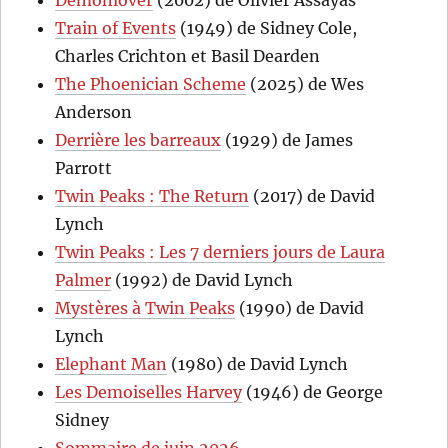
Train of Events
(1949) de Sidney Cole,
Charles Crichton et Basil Dearden
The Phoenician Scheme
(2025) de Wes
Anderson
Derrière les barreaux
(1929) de James
Parrott
Twin Peaks : The Return
(2017) de David
Lynch
Twin Peaks : Les 7 derniers jours de Laura
Palmer
(1992) de David Lynch
Mystères à Twin Peaks
(1990) de David
Lynch
Elephant Man
(1980) de David Lynch
Les Demoiselles Harvey
(1946) de George
Sidney
Sommaire de juin 2026