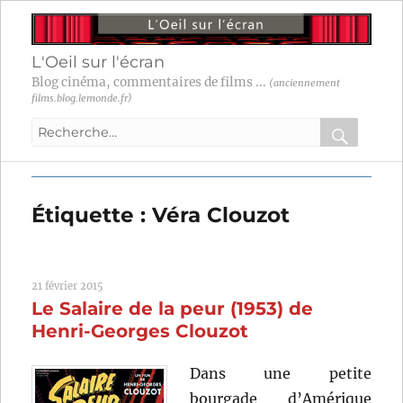
L'Oeil sur l'écran
Blog cinéma, commentaires de films ...
(anciennement
films.blog.lemonde.fr)
Recherche
pour
RECHER
OK
:
Étiquette :
Véra Clouzot
21 février 2015
Le Salaire de la peur (1953) de
Henri-Georges Clouzot
Dans une petite
bourgade d’Amérique