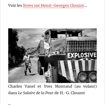
Voir les
livres sur Henri-Georges Clouzot
…
Charles Vanel et Yves Montand (au volant)
dans
Le Salaire de la Peur
de H.-G. Clouzot