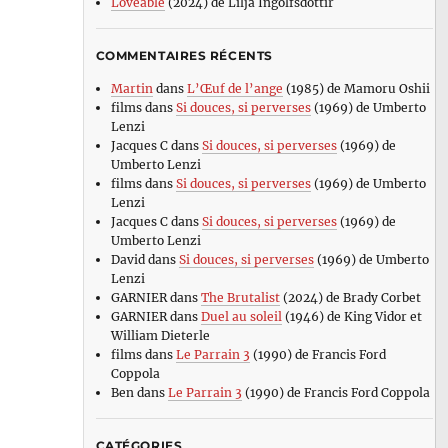
Loveable
(2024) de Lilja Ingolfsdottir
COMMENTAIRES RÉCENTS
Martin
dans
L’Œuf de l’ange
(1985) de Mamoru Oshii
films
dans
Si douces, si perverses
(1969) de Umberto
Lenzi
Jacques C
dans
Si douces, si perverses
(1969) de
Umberto Lenzi
films
dans
Si douces, si perverses
(1969) de Umberto
Lenzi
Jacques C
dans
Si douces, si perverses
(1969) de
Umberto Lenzi
David
dans
Si douces, si perverses
(1969) de Umberto
Lenzi
GARNIER
dans
The Brutalist
(2024) de Brady Corbet
GARNIER
dans
Duel au soleil
(1946) de King Vidor et
William Dieterle
films
dans
Le Parrain 3
(1990) de Francis Ford
Coppola
Ben
dans
Le Parrain 3
(1990) de Francis Ford Coppola
CATÉGORIES