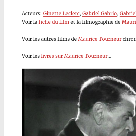
Acteurs:
Ginette Leclerc
,
Gabriel Gabrio
,
Gabrie
Voir la
fiche du film
et la filmographie de
Mauri
Voir les autres films de
Maurice Tourneur
chron
Voir les
livres sur Maurice Tourneur
…