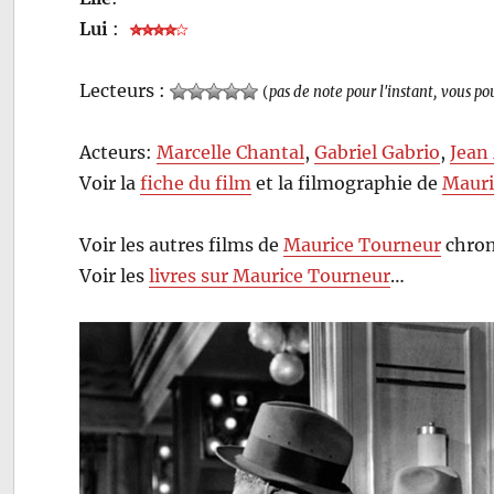
Lui
:
Lecteurs :
(
pas de note pour l'instant, vous po
Acteurs:
Marcelle Chantal
,
Gabriel Gabrio
,
Jean
Voir la
fiche du film
et la filmographie de
Mauri
Voir les autres films de
Maurice Tourneur
chron
Voir les
livres sur Maurice Tourneur
…