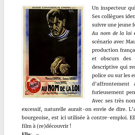
Un inspecteur qui
Ses collègues iden
suivre une jeune 
Au nom de la loi
e
scénario avec Mau
production frança
et obscurs des 
descriptive qui re
police ou sur les 
d’affrontement
furieusement pen
Avec ses très nom
excessif, naturelle aurait-on envie de dire. L
bourgeoise, est ici utilisée à contre-emploi. El
film à (re)découvrir !
Elle
:
–