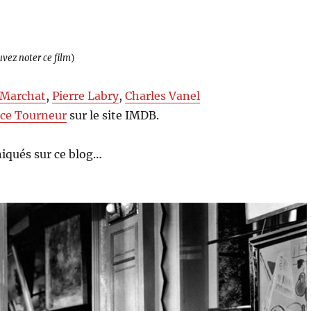
uvez noter ce film
)
 Marchat
,
Pierre Labry
,
Charles Vanel
ce Tourneur
sur le site IMDB.
iqués sur ce blog…