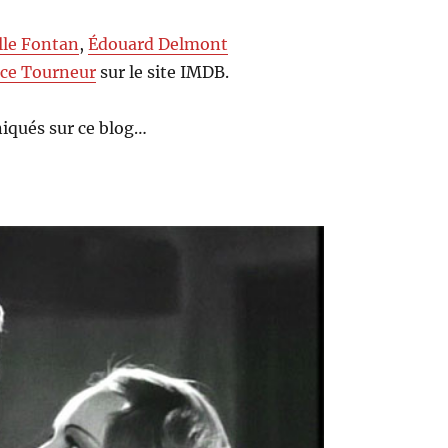
lle Fontan
,
Édouard Delmont
ce Tourneur
sur le site IMDB.
iqués sur ce blog…