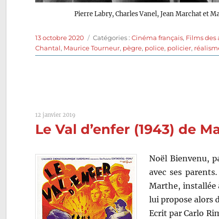
Pierre Labry, Charles Vanel, Jean Marchat et M
Publié
Catégories
13 octobre 2020
Catégories :
Cinéma français
,
Films des
le
Chantal
,
Maurice Tourneur
,
pègre
,
police
,
policier
,
réalism
12 janvier 2019
Le Val d’enfer (1943) de M
Noël Bienvenu, pa
avec ses parents
Marthe, installée 
lui propose alors 
Ecrit par Carlo Ri