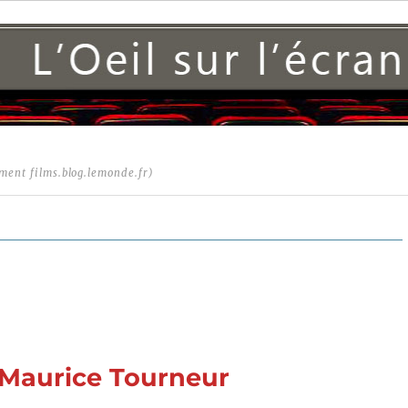
ment films.blog.lemonde.fr)
e Maurice Tourneur