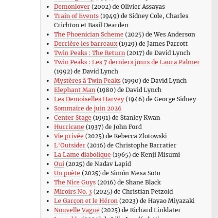
Demonlover
(2002) de Olivier Assayas
Train of Events
(1949) de Sidney Cole, Charles
Crichton et Basil Dearden
The Phoenician Scheme
(2025) de Wes Anderson
Derrière les barreaux
(1929) de James Parrott
Twin Peaks : The Return
(2017) de David Lynch
Twin Peaks : Les 7 derniers jours de Laura Palmer
(1992) de David Lynch
Mystères à Twin Peaks
(1990) de David Lynch
Elephant Man
(1980) de David Lynch
Les Demoiselles Harvey
(1946) de George Sidney
Sommaire de juin 2026
Center Stage
(1991) de Stanley Kwan
Hurricane
(1937) de John Ford
Vie privée
(2025) de Rebecca Zlotowski
L’Outsider
(2016) de Christophe Barratier
La Lame diabolique
(1965) de Kenji Misumi
Oui
(2025) de Nadav Lapid
Un poète
(2025) de Simón Mesa Soto
The Nice Guys
(2016) de Shane Black
Miroirs No. 3
(2025) de Christian Petzold
Le Garçon et le Héron
(2023) de Hayao Miyazaki
Nouvelle Vague
(2025) de Richard Linklater