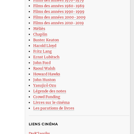
Films des années 1970-1979
Films des années 1980-1989
Films des années 1990-1999
Films des années 2000-2009
Films des années 2010-2019
Méliès
Chaplin
Buster Keaton
Harold Lloyd
Fritz Lang
Ernst Lubitsch
John Ford
Raoul Walsh
Howard Hawks
John Huston
Yasujirô Ozu
Légende des notes
Crowd Funding
Livres sur le cinéma
Les parutions de livres
LIENS CINÉMA
DvdClassiks