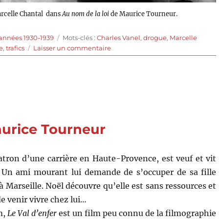
arcelle Chantal dans
Au nom de la loi
de Maurice Tourneur.
Étiquettes
 années 1930-1939
Mots-clés :
Charles Vanel
,
drogue
,
Marcelle
sur
e
,
trafics
Laisser un commentaire
Au
nom
de
la
loi
(1932)
de
aurice Tourneur
Maurice
Tourneur
tron d’une carrière en Haute-Provence, est veuf et vit
. Un ami mourant lui demande de s’occuper de sa fille
à Marseille. Noël découvre qu’elle est sans ressources et
de venir vivre chez lui…
m,
Le Val d’enfer
est un film peu connu de la filmographie