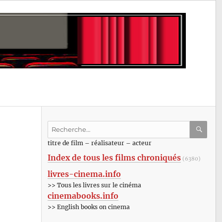
Recherche
pour
RECHE
OK
titre de film – réalisateur – acteur
:
Index de tous les films chroniqués
(6380)
livres-cinema.info
>> Tous les livres sur le cinéma
cinemabooks.info
>> English books on cinema