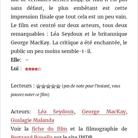
sans défaut, le plus embêtant est cette
impression finale que tout cela est un peu vain.
Le film est centré sur deux acteurs, tous deux
remarquables : Léa Seydoux et le britannique
George MacKay. La critique a été enchantée, le
public un peu moins semble-t-il.
Elle
:
–
Lui
:
Lecteurs :
(
pas de note pour l'instant, vous
pouvez noter ce film
)
Acteurs:
Léa Seydoux
,
George MacKay
,
Guslagie Malanda
Voir la
fiche du film
et la filmographie de
Bertrand Bonello
sur le site IMDB.