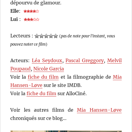
dépourvu de glamour.
Elle
:
Lui
:
Lecteurs :
(
pas de note pour l'instant, vous
pouvez noter ce film
)
Acteurs:
Léa Seydoux
,
Pascal Greggory
,
Melvil
Poupaud
,
Nicole Garcia
Voir la
fiche du film
et la filmographie de
Mia
Hansen-Løve
sur le site IMDB.
Voir la
fiche du film
sur AlloCiné.
Voir les autres films de
Mia Hansen-Løve
chroniqués sur ce blog…