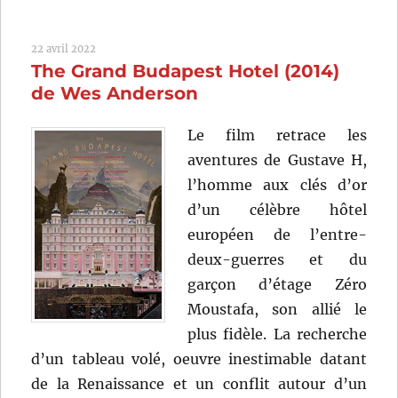
French
Dispatch
22 avril 2022
(2021)
The Grand Budapest Hotel (2014)
de
Wes
de Wes Anderson
Anderson
Le film retrace les
aventures de Gustave H,
l’homme aux clés d’or
d’un célèbre hôtel
européen de l’entre-
deux-guerres et du
garçon d’étage Zéro
Moustafa, son allié le
plus fidèle. La recherche
d’un tableau volé, oeuvre inestimable datant
de la Renaissance et un conflit autour d’un