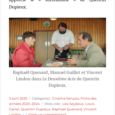
Dupieux.
Raphaël Quenard, Manuel Guillot et Vincent
Lindon dans
Le Deuxième Acte
de Quentin
Dupieux.
Publié
Catégories
3 avril 2025
Catégories :
Cinéma français
,
Films des
le
Étiquettes
années 2020-2024
Mots-clés :
Léa Seydoux
,
Louis
Garrel
,
Quentin Dupieux
,
Raphaël Quenard
,
Vincent
sur
Lindon
Laisser un commentaire