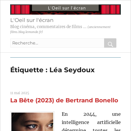
L'Oeil sur l'écran
Blog cinéma, commentaires de films ...
(anciennement
films.blog.lemonde.fr)
Recherche
pour
RECHER
OK
:
Étiquette :
Léa Seydoux
11 mai 2025
La Bête (2023) de Bertrand Bonello
En 2044, une
intelligence artificielle
détermine toutes les