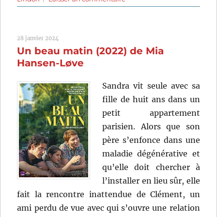
Le
Deuxième
Acte
28 janvier 2024
(2024)
Un beau matin (2022) de Mia
de
Quentin
Hansen-Løve
Dupieux
Sandra vit seule avec sa
fille de huit ans dans un
petit appartement
parisien. Alors que son
père s’enfonce dans une
maladie dégénérative et
qu’elle doit chercher à
l’installer en lieu sûr, elle
fait la rencontre inattendue de Clément, un
ami perdu de vue avec qui s’ouvre une relation