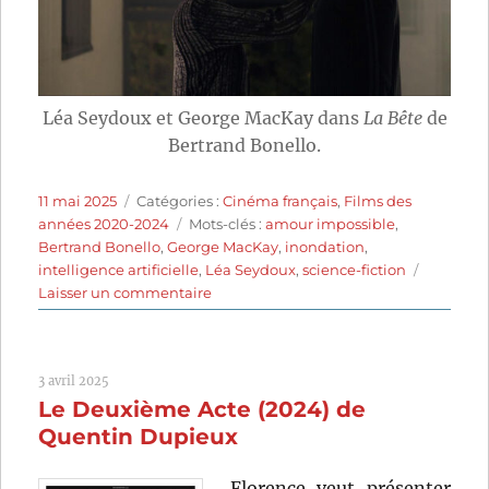
Léa Seydoux et George MacKay dans
La Bête
de
Bertrand Bonello.
Publié
Catégories
11 mai 2025
Catégories :
Cinéma français
,
Films des
le
Étiquettes
années 2020-2024
Mots-clés :
amour impossible
,
Bertrand Bonello
,
George MacKay
,
inondation
,
intelligence artificielle
,
Léa Seydoux
,
science-fiction
sur
Laisser un commentaire
La
Bête
(2023)
3 avril 2025
de
Le Deuxième Acte (2024) de
Bertrand
Bonello
Quentin Dupieux
Florence veut présenter