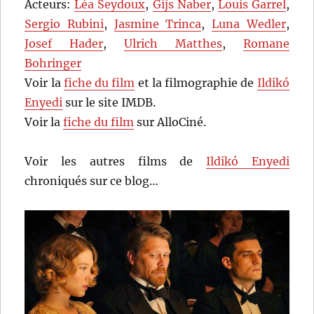
Acteurs:
Léa Seydoux
,
Gijs Naber
,
Louis Garrel
,
Sergio Rubini
,
Jasmine Trinca
,
Luna Wedler
,
Josef Hader
,
Ulrich Matthes
,
Romane
Bohringer
Voir la
fiche du film
et la filmographie de
Ildikó
Enyedi
sur le site IMDB.
Voir la
fiche du film
sur AlloCiné.
Voir les autres films de
Ildikó Enyedi
chroniqués sur ce blog…