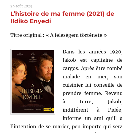
matin
29 août 2023
(2022)
L’histoire de ma femme (2021) de
de
Mia
Ildikó Enyedi
Hansen-
Løve
Titre original : « A feleségem története »
Dans les années 1920,
Jakob est capitaine de
cargos. Après être tombé
malade en mer, son
cuisinier lui conseille de
prendre femme. Revenu
à terre, Jakob,
indifférent à l’idée,
informe un ami qu’il a
l’intention de se marier, peu importe qui sera