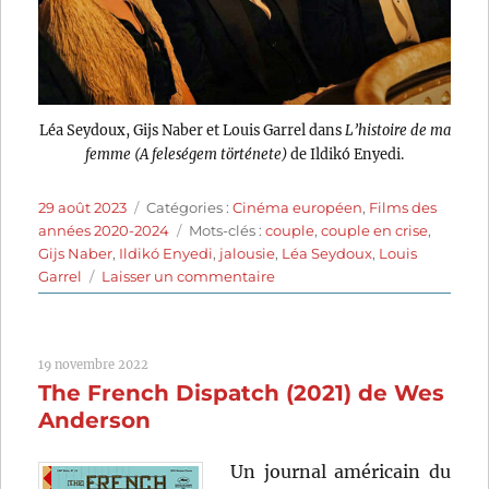
Léa Seydoux, Gijs Naber et Louis Garrel dans
L’histoire de ma
femme (A feleségem története)
de Ildikó Enyedi.
Publié
Catégories
29 août 2023
Catégories :
Cinéma européen
,
Films des
le
Étiquettes
années 2020-2024
Mots-clés :
couple
,
couple en crise
,
Gijs Naber
,
Ildikó Enyedi
,
jalousie
,
Léa Seydoux
,
Louis
sur
Garrel
Laisser un commentaire
L’histoire
de
ma
19 novembre 2022
femme
The French Dispatch (2021) de Wes
(2021)
de
Anderson
Ildikó
Enyedi
Un journal américain du