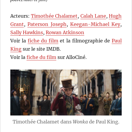
Acteurs:
Timothée Chalamet
,
Calah Lane
,
Hugh
Grant
,
Paterson Joseph
,
Keegan-Michael Key
,
Sally Hawkins
,
Rowan Atkinson
Voir la
fiche du film
et la filmographie de
Paul
King
sur le site IMDB.
Voir la
fiche du film
sur AlloCiné.
Timothée Chalamet dans
Wonka
de Paul King.