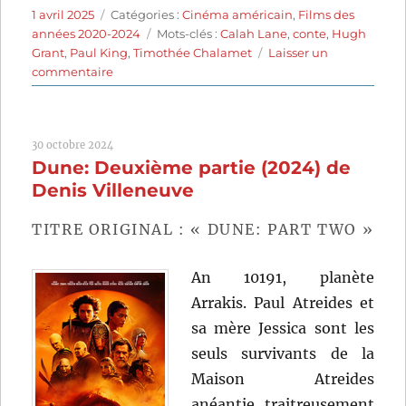
Publié
Catégories
1 avril 2025
Catégories :
Cinéma américain
,
Films des
le
Étiquettes
années 2020-2024
Mots-clés :
Calah Lane
,
conte
,
Hugh
Grant
,
Paul King
,
Timothée Chalamet
Laisser un
sur
commentaire
Wonka
(2023)
de
30 octobre 2024
Paul
Dune: Deuxième partie (2024) de
King
Denis Villeneuve
TITRE ORIGINAL : « DUNE: PART TWO »
An 10191, planète
Arrakis. Paul Atreides et
sa mère Jessica sont les
seuls survivants de la
Maison Atreides
anéantie traitreusement