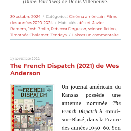
(Dune: Part Two)
de Denis Villeneuve.
Publié
Catégories
30 octobre 2024
Catégories :
Cinéma américain
,
Films
le
Étiquettes
des années 2020-2024
Mots-clés :
désert
,
Javier
Bardem
,
Josh Brolin
,
Rebecca Ferguson
,
science-fiction
,
sur
Timothée Chalamet
,
Zendaya
Laisser un commentaire
Dune:
Deux
partie
19 novembre 2022
(2024)
The French Dispatch (2021) de Wes
de
Denis
Anderson
Villen
Un journal américain du
Kansas possède une
antenne nommée
The
French Dispatch
à Ennui-
sur-Blasé, dans la France
des années 1950-60. Son