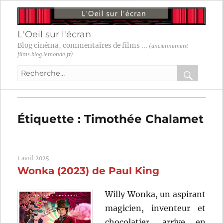
L'Oeil sur l'écran
Blog cinéma, commentaires de films ...
(anciennement
films.blog.lemonde.fr)
Recherche
pour
RECHER
OK
:
Étiquette :
Timothée Chalamet
1 avril 2025
Wonka (2023) de Paul King
Willy Wonka, un aspirant
magicien, inventeur et
chocolatier, arrive en