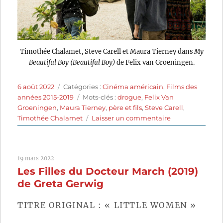
Timothée Chalamet, Steve Carell et Maura Tierney dans
My
Beautiful Boy (Beautiful Boy)
de Felix van Groeningen.
Publié
Catégories
6 août 2022
Catégories :
Cinéma américain
,
Films des
le
Étiquettes
années 2015-2019
Mots-clés :
drogue
,
Felix Van
Groeningen
,
Maura Tierney
,
père et fils
,
Steve Carell
,
sur
Timothée Chalamet
Laisser un commentaire
My
Beautiful
Boy
19 mars 2022
(2018)
Les Filles du Docteur March (2019)
de
Felix
de Greta Gerwig
van
Groeningen
TITRE ORIGINAL : « LITTLE WOMEN »