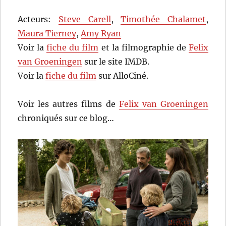
Acteurs:
Steve Carell
,
Timothée Chalamet
,
Maura Tierney
,
Amy Ryan
Voir la
fiche du film
et la filmographie de
Felix
van Groeningen
sur le site IMDB.
Voir la
fiche du film
sur AlloCiné.
Voir les autres films de
Felix van Groeningen
chroniqués sur ce blog…