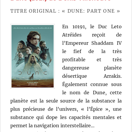
(2019)
de
TITRE ORIGINAL : « DUNE: PART ONE »
Greta
Gerwig
En 10191, le Duc Leto
Atréides reçoit de
l’Empereur Shaddam IV
le fief de la très
profitable et très
dangereuse planète
désertique Arrakis.
Également connue sous
le nom de Dune, cette
planète est la seule source de la substance la
plus précieuse de l’univers, « l’Épice », une
substance qui dope les capacités mentales et
permet la navigation interstellaire…