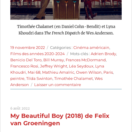
Timothée Chalamet (en Daniel Cohn-Bendit) et Lyna
Khoudri dans
The French Dispatch
de Wes Anderson.
Publié
Catégories
19 novembre 2022
Catégories :
Cinéma américain
,
le
Étiquettes
Films des années 2020-2024
Mots-clés :
Adrien Brody
,
Benicio Del Toro
,
Bill Murray
,
Frances McDormand
,
Francesco Rosi
,
Jeffrey Wright
,
Léa Seydoux
,
Lyna
Khoudri
,
Mai 68
,
Mathieu Amalric
,
Owen Wilson
,
Paris
,
peintre
,
Tilda Swinton
,
Timothée Chalamet
,
Wes
sur
Anderson
Laisser un commentaire
The
French
Dispatch
6 août 2022
(2021)
My Beautiful Boy (2018) de Felix
de
Wes
van Groeningen
Anderson