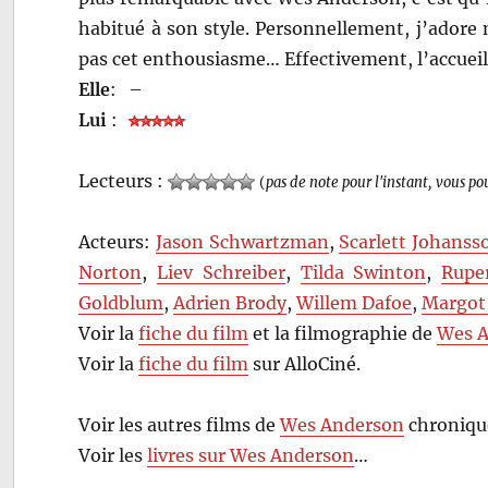
habitué à son style. Personnellement, j’adore
pas cet enthousiasme… Effectivement, l’accueil
Elle
:
–
Lui
:
Lecteurs :
(
pas de note pour l'instant, vous po
Acteurs:
Jason Schwartzman
,
Scarlett Johanss
Norton
,
Liev Schreiber
,
Tilda Swinton
,
Rupe
Goldblum
,
Adrien Brody
,
Willem Dafoe
,
Margot
Voir la
fiche du film
et la filmographie de
Wes 
Voir la
fiche du film
sur AlloCiné.
Voir les autres films de
Wes Anderson
chroniqué
Voir les
livres sur Wes Anderson
…