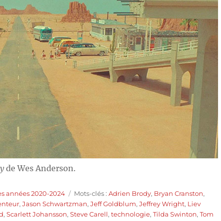
ty
de Wes Anderson.
Étiquettes
es années 2020-2024
Mots-clés :
Adrien Brody
,
Bryan Cranston
,
enteur
,
Jason Schwartzman
,
Jeff Goldblum
,
Jeffrey Wright
,
Liev
nd
,
Scarlett Johansson
,
Steve Carell
,
technologie
,
Tilda Swinton
,
Tom