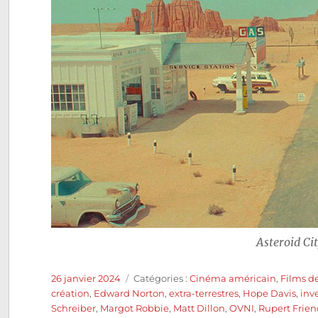
Asteroid Ci
Publié
Catégories
26 janvier 2024
Catégories :
Cinéma américain
,
Films d
le
création
,
Edward Norton
,
extra-terrestres
,
Hope Davis
,
inv
Schreiber
,
Margot Robbie
,
Matt Dillon
,
OVNI
,
Rupert Frie