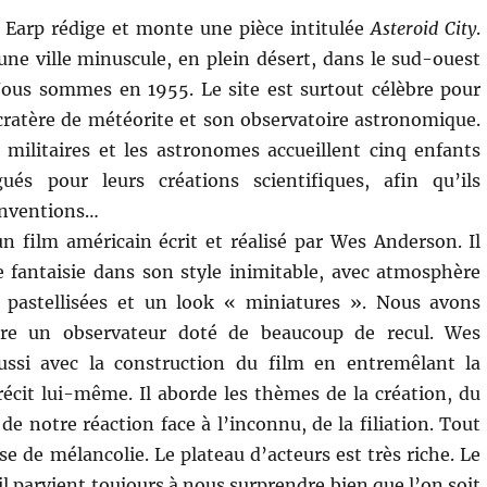
 Earp rédige et monte une pièce intitulée
Asteroid City
.
 une ville minuscule, en plein désert, dans le sud-ouest
Nous sommes en 1955. Le site est surtout célèbre pour
ratère de météorite et son observatoire astronomique.
militaires et les astronomes accueillent cinq enfants
gués pour leurs créations scientifiques, afin qu’ils
inventions…
n film américain écrit et réalisé par Wes Anderson. Il
 fantaisie dans son style inimitable, avec atmosphère
s pastellisées et un look « miniatures ». Nous avons
être un observateur doté de beaucoup de recul. Wes
ssi avec la construction du film en entremêlant la
 récit lui-même. Il aborde les thèmes de la création, du
de notre réaction face à l’inconnu, de la filiation. Tout
 de mélancolie. Le plateau d’acteurs est très riche. Le
l parvient toujours à nous surprendre bien que l’on soit