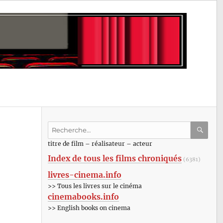
Recherche
pour
RECHE
OK
titre de film – réalisateur – acteur
:
Index de tous les films chroniqués
(6381)
livres-cinema.info
>> Tous les livres sur le cinéma
cinemabooks.info
>> English books on cinema