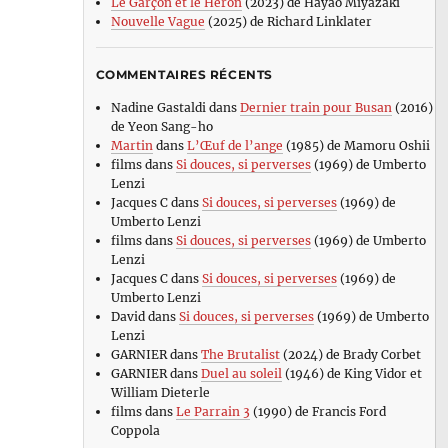
Le Garçon et le Héron
(2023) de Hayao Miyazaki
Nouvelle Vague
(2025) de Richard Linklater
COMMENTAIRES RÉCENTS
Nadine Gastaldi
dans
Dernier train pour Busan
(2016)
de Yeon Sang-ho
Martin
dans
L’Œuf de l’ange
(1985) de Mamoru Oshii
films
dans
Si douces, si perverses
(1969) de Umberto
Lenzi
Jacques C
dans
Si douces, si perverses
(1969) de
Umberto Lenzi
films
dans
Si douces, si perverses
(1969) de Umberto
Lenzi
Jacques C
dans
Si douces, si perverses
(1969) de
Umberto Lenzi
David
dans
Si douces, si perverses
(1969) de Umberto
Lenzi
GARNIER
dans
The Brutalist
(2024) de Brady Corbet
GARNIER
dans
Duel au soleil
(1946) de King Vidor et
William Dieterle
films
dans
Le Parrain 3
(1990) de Francis Ford
Coppola