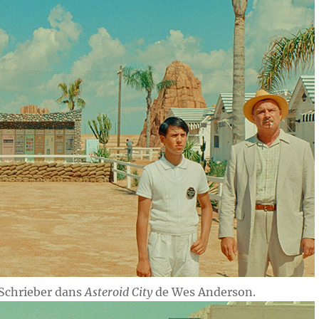
 Schrieber dans
Asteroid City
de Wes Anderson.