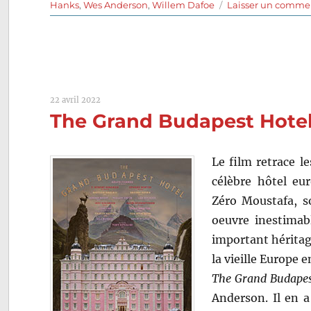
Hanks
,
Wes Anderson
,
Willem Dafoe
Laisser un comme
22 avril 2022
The Grand Budapest Hotel
Le film retrace l
célèbre hôtel eu
Zéro Moustafa, so
oeuvre inestimab
important héritage
la vieille Europe
The Grand Budapes
Anderson. Il en a 