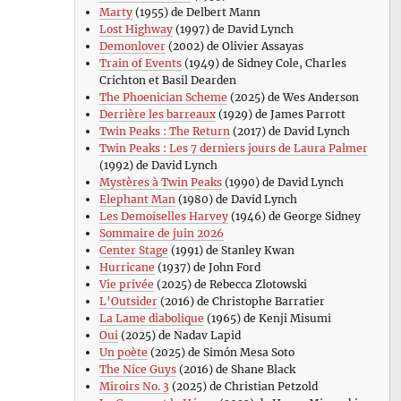
Marty
(1955) de Delbert Mann
Lost Highway
(1997) de David Lynch
Demonlover
(2002) de Olivier Assayas
Train of Events
(1949) de Sidney Cole, Charles
Crichton et Basil Dearden
The Phoenician Scheme
(2025) de Wes Anderson
Derrière les barreaux
(1929) de James Parrott
Twin Peaks : The Return
(2017) de David Lynch
Twin Peaks : Les 7 derniers jours de Laura Palmer
(1992) de David Lynch
Mystères à Twin Peaks
(1990) de David Lynch
Elephant Man
(1980) de David Lynch
Les Demoiselles Harvey
(1946) de George Sidney
Sommaire de juin 2026
Center Stage
(1991) de Stanley Kwan
Hurricane
(1937) de John Ford
Vie privée
(2025) de Rebecca Zlotowski
L’Outsider
(2016) de Christophe Barratier
La Lame diabolique
(1965) de Kenji Misumi
Oui
(2025) de Nadav Lapid
Un poète
(2025) de Simón Mesa Soto
The Nice Guys
(2016) de Shane Black
Miroirs No. 3
(2025) de Christian Petzold