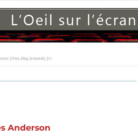
ment films.blog.lemonde.fr)
es Anderson