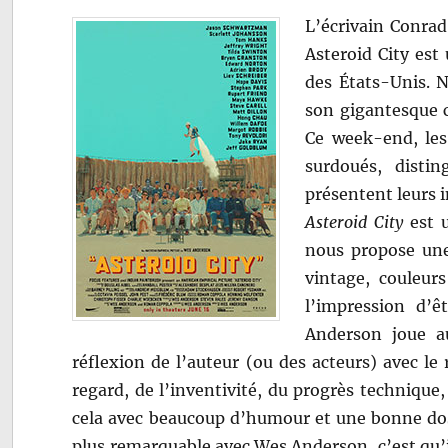
L’écrivain Conrad
Asteroid City est
des États-Unis. 
son gigantesque c
Ce week-end, les 
surdoués, distin
présentent leurs 
Asteroid City
est u
nous propose une
vintage, couleur
l’impression d’
Anderson joue au
réflexion de l’auteur (ou des acteurs) avec le
regard, de l’inventivité, du progrès technique, 
cela avec beaucoup d’humour et une bonne dose
plus remarquable avec Wes Anderson, c’est qu’i