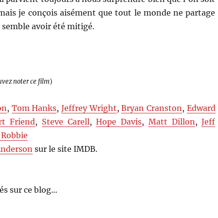
 mais je conçois aisément que tout le monde ne partage
 semble avoir été mitigé.
uvez noter ce film
)
on
,
Tom Hanks
,
Jeffrey Wright
,
Bryan Cranston
,
Edward
rt Friend
,
Steve Carell
,
Hope Davis
,
Matt Dillon
,
Jeff
 Robbie
Anderson
sur le site IMDB.
s sur ce blog…