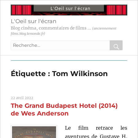
L'Oeil sur l'écran
Blog cinéma, commentaires de films ...
(anciennement
films.blog.lemonde.fr)
Recherche
pour
RECHER
OK
:
Étiquette :
Tom Wilkinson
22 avril 2022
The Grand Budapest Hotel (2014)
de Wes Anderson
Le film retrace les
aventures de Gustave H,