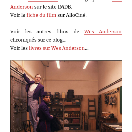
Anderson
sur le site IMDB.
Voir la
fiche du film
sur AlloCiné.
Voir les autres films de
Wes Anderson
chroniqués sur ce blog…
Voir les
livres sur Wes Anderson
…