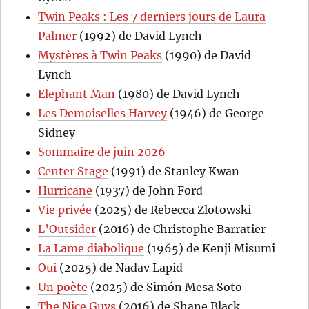
Twin Peaks : Les 7 derniers jours de Laura
Palmer
(1992) de David Lynch
Mystères à Twin Peaks
(1990) de David
Lynch
Elephant Man
(1980) de David Lynch
Les Demoiselles Harvey
(1946) de George
Sidney
Sommaire de juin 2026
Center Stage
(1991) de Stanley Kwan
Hurricane
(1937) de John Ford
Vie privée
(2025) de Rebecca Zlotowski
L’Outsider
(2016) de Christophe Barratier
La Lame diabolique
(1965) de Kenji Misumi
Oui
(2025) de Nadav Lapid
Un poète
(2025) de Simón Mesa Soto
The Nice Guys
(2016) de Shane Black