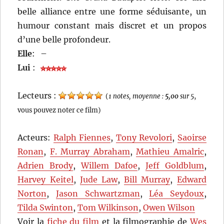
belle alliance entre une forme séduisante, un
humour constant mais discret et un propos
d’une belle profondeur.
Elle
:
–
Lui
:
Lecteurs :
(
1 notes, moyenne :
5,00
sur 5
,
vous pouvez noter ce film)
Acteurs:
Ralph Fiennes
,
Tony Revolori
,
Saoirse
Ronan
,
F. Murray Abraham
,
Mathieu Amalric
,
Adrien Brody
,
Willem Dafoe
,
Jeff Goldblum
,
Harvey Keitel
,
Jude Law
,
Bill Murray
,
Edward
Norton
,
Jason Schwartzman
,
Léa Seydoux
,
Tilda Swinton
,
Tom Wilkinson
,
Owen Wilson
Voir la
fiche du film
et la filmographie de
Wes