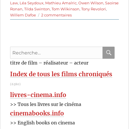
Law
,
Léa Seydoux
,
Mathieu Amalric
,
Owen Wilson
,
Saoirse
Ronan
,
Tilda Swinton
,
Tom Wilkinson
,
Tony Revolori
,
sur
Willem Dafoe
2 commentaires
The
Grand
Budapest
Hotel
(2014)
Recherche
de
Wes
pour
RECHER
OK
titre de film – réalisateur – acteur
Anderson
:
Index de tous les films chroniqués
(6380)
livres-cinema.info
>> Tous les livres sur le cinéma
cinemabooks.info
>> English books on cinema