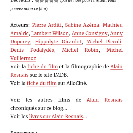
(
pas de note pour l'instant, vous
pouvez noter ce film
)
Acteurs:
Pierre Arditi
,
Sabine Azéma
,
Mathieu
Amalric
,
Lambert Wilson
,
Anne Consigny
,
Anny
Duperey
,
Hippolyte Girardot
,
Michel Piccoli
,
Denis Podalydès
,
Michel Robin
,
Michel
Vuillermoz
Voir la
fiche du film
et la filmographie de
Alain
Resnais
sur le site IMDB.
Voir la
fiche du film
sur AlloCiné.
Voir les autres films de
Alain Resnais
chroniqués sur ce blog…
Voir les
livres sur Alain Resnais
…
Remarque :