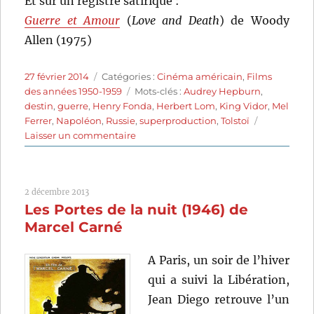
Et sur un registre satirique :
Guerre et Amour
(
Love and Death
) de Woody
Allen (1975)
Publié
Catégories
27 février 2014
Catégories :
Cinéma américain
,
Films
le
Étiquettes
des années 1950-1959
Mots-clés :
Audrey Hepburn
,
destin
,
guerre
,
Henry Fonda
,
Herbert Lom
,
King Vidor
,
Mel
Ferrer
,
Napoléon
,
Russie
,
superproduction
,
Tolstoï
sur
Laisser un commentaire
Guerre
et
paix
2 décembre 2013
(1956)
Les Portes de la nuit (1946) de
de
King
Marcel Carné
Vidor
A Paris, un soir de l’hiver
qui a suivi la Libération,
Jean Diego retrouve l’un