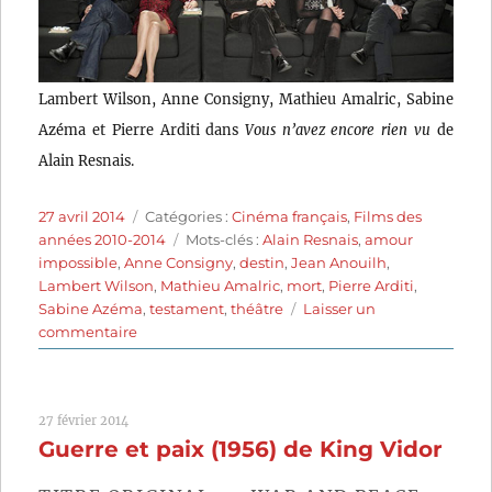
Lambert Wilson, Anne Consigny, Mathieu Amalric, Sabine
Azéma et Pierre Arditi dans
Vous n’avez encore rien vu
de
Alain Resnais.
Publié
Catégories
27 avril 2014
Catégories :
Cinéma français
,
Films des
le
Étiquettes
années 2010-2014
Mots-clés :
Alain Resnais
,
amour
impossible
,
Anne Consigny
,
destin
,
Jean Anouilh
,
Lambert Wilson
,
Mathieu Amalric
,
mort
,
Pierre Arditi
,
Sabine Azéma
,
testament
,
théâtre
Laisser un
sur
commentaire
Vous
n’avez
encore
27 février 2014
rien
Guerre et paix (1956) de King Vidor
vu
(2012)