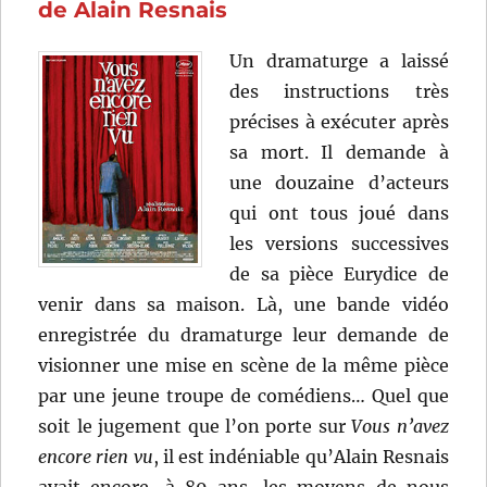
(1949)
de Alain Resnais
de
Yves
Un dramaturge a laissé
Allégret
des instructions très
précises à exécuter après
sa mort. Il demande à
une douzaine d’acteurs
qui ont tous joué dans
les versions successives
de sa pièce Eurydice de
venir dans sa maison. Là, une bande vidéo
enregistrée du dramaturge leur demande de
visionner une mise en scène de la même pièce
par une jeune troupe de comédiens… Quel que
soit le jugement que l’on porte sur
Vous n’avez
encore rien vu
, il est indéniable qu’Alain Resnais
avait encore, à 89 ans, les moyens de nous