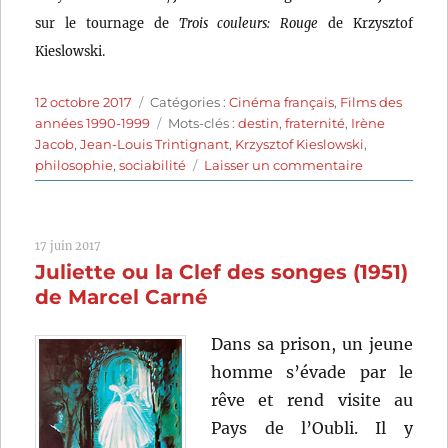
sur le tournage de
Trois couleurs: Rouge
de Krzysztof
Kieslowski.
Publié
Catégories
12 octobre 2017
Catégories :
Cinéma français
,
Films des
le
Étiquettes
années 1990-1999
Mots-clés :
destin
,
fraternité
,
Irène
Jacob
,
Jean-Louis Trintignant
,
Krzysztof Kieslowski
,
sur
philosophie
,
sociabilité
Laisser un commentaire
Trois
couleurs:
Rouge
17 juin 2017
(1994)
Juliette ou la Clef des songes (1951)
de
Krzysztof
de Marcel Carné
Kieslowski
Dans sa prison, un jeune
homme s’évade par le
rêve et rend visite au
Pays de l’Oubli. Il y