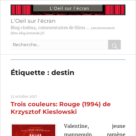
L'Oeil sur l'écran
Blog cinéma, commentaires de films ...
(anciennement
films.blog.lemonde.fr)
Recherche
pour
RECHER
OK
:
Étiquette :
destin
12 octobre 2017
Trois couleurs: Rouge (1994) de
Krzysztof Kieslowski
Valentine, jeune
mannequin, ramène