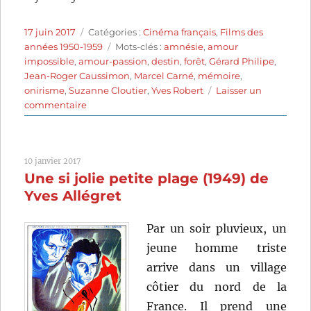
Publié
Catégories
17 juin 2017
Catégories :
Cinéma français
,
Films des
le
Étiquettes
années 1950-1959
Mots-clés :
amnésie
,
amour
impossible
,
amour-passion
,
destin
,
forêt
,
Gérard Philipe
,
Jean-Roger Caussimon
,
Marcel Carné
,
mémoire
,
onirisme
,
Suzanne Cloutier
,
Yves Robert
Laisser un
sur
commentaire
Juliette
ou
la
10 janvier 2017
Clef
Une si jolie petite plage (1949) de
des
songes
Yves Allégret
(1951)
de
Par un soir pluvieux, un
Marcel
jeune homme triste
Carné
arrive dans un village
côtier du nord de la
France. Il prend une