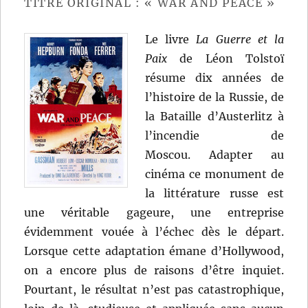
de
TITRE ORIGINAL : « WAR AND PEACE »
Alain
Resnais
Le livre
La Guerre et la
Paix
de Léon Tolstoï
résume dix années de
l’histoire de la Russie, de
la Bataille d’Austerlitz à
l’incendie de
Moscou. Adapter au
cinéma ce monument de
la littérature russe est
une véritable gageure, une entreprise
évidemment vouée à l’échec dès le départ.
Lorsque cette adaptation émane d’Hollywood,
on a encore plus de raisons d’être inquiet.
Pourtant, le résultat n’est pas catastrophique,