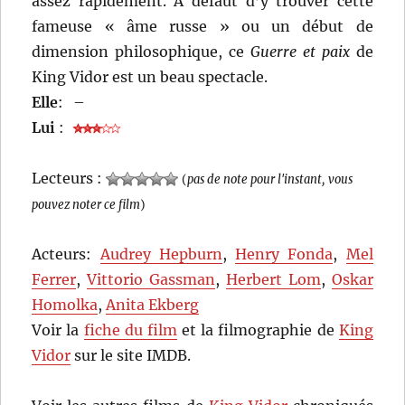
assez rapidement. A défaut d’y trouver cette
fameuse « âme russe » ou un début de
dimension philosophique, ce
Guerre et paix
de
King Vidor est un beau spectacle.
Elle
:
–
Lui
:
Lecteurs :
(
pas de note pour l'instant, vous
pouvez noter ce film
)
Acteurs:
Audrey Hepburn
,
Henry Fonda
,
Mel
Ferrer
,
Vittorio Gassman
,
Herbert Lom
,
Oskar
Homolka
,
Anita Ekberg
Voir la
fiche du film
et la filmographie de
King
Vidor
sur le site IMDB.