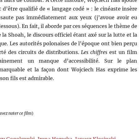
d’être qualifié de « langage codé » : le cinéaste insère
 saute pas immédiatement aux yeux (j’avoue avoir eu
essous). En fait, il aborde par ces séquences le thème de
 la Shoah, le discours officiel étant axé sur la lutte et la
ue. Les autorités polonaises de l’époque ont bien perçu
rté des circuits de distributions.
Les chiffres
est un film
tainement un manque d’accessibilité. Sur le plan
emarquable et la façon dont Wojciech Has exprime les
son fils est admirable.
uvez noter ce film
)
cy Gogolewski
,
Irena Horecka
,
Janusz Klosinski