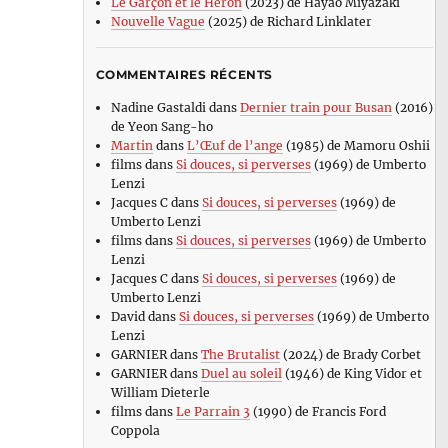
Le Garçon et le Héron
(2023) de Hayao Miyazaki
Nouvelle Vague
(2025) de Richard Linklater
COMMENTAIRES RÉCENTS
Nadine Gastaldi
dans
Dernier train pour Busan
(2016)
de Yeon Sang-ho
Martin
dans
L’Œuf de l’ange
(1985) de Mamoru Oshii
films
dans
Si douces, si perverses
(1969) de Umberto
Lenzi
Jacques C
dans
Si douces, si perverses
(1969) de
Umberto Lenzi
films
dans
Si douces, si perverses
(1969) de Umberto
Lenzi
Jacques C
dans
Si douces, si perverses
(1969) de
Umberto Lenzi
David
dans
Si douces, si perverses
(1969) de Umberto
Lenzi
GARNIER
dans
The Brutalist
(2024) de Brady Corbet
GARNIER
dans
Duel au soleil
(1946) de King Vidor et
William Dieterle
films
dans
Le Parrain 3
(1990) de Francis Ford
Coppola