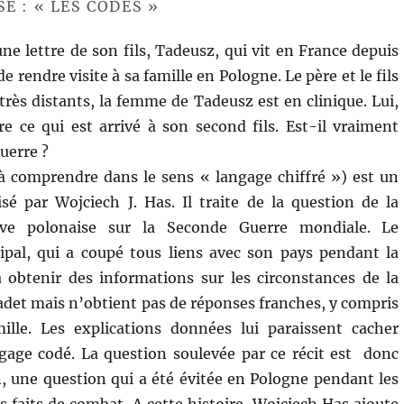
É : « LES CODES »
ne lettre de son fils, Tadeusz, qui vit en France depuis
e rendre visite à sa famille en Pologne. Le père et le fils
rès distants, la femme de Tadeusz est en clinique. Lui,
e ce qui est arrivé à son second fils. Est-il vraiment
uerre ?
 à comprendre dans le sens « langage chiffré ») est un
lisé par Wojciech J. Has. Il traite de la question de la
ive polonaise sur la Seconde Guerre mondiale. Le
ipal, qui a coupé tous liens avec son pays pendant la
 obtenir des informations sur les circonstances de la
cadet mais n’obtient pas de réponses franches, y compris
ille. Les explications données lui paraissent cacher
gage codé. La question soulevée par ce récit est donc
n, une question qui a été évitée en Pologne pendant les
s faits de combat. A cette histoire, Wojciech Has ajoute