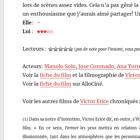
lors de scènes assez vides. Cela n’a pas gêné 
un enthousiasme que j’aurais aimé partager! U
Elle
:
–
Lui
:
Lecteurs :
(
pas de note pour l'instant, vous po
Acteurs:
Manolo Solo
,
Jose Coronado
,
Ana Torr
Voir la
fiche du film
et la filmographie de
Víctor
Voir la
fiche du film
sur AlloCiné.
Voir les autres films de
Víctor Erice
chroniqués 
(1) Dans sa notre d’intention, Victor Erice dit, en outre, s
film. « En ce sens,
Fermer les yeux
mettra en relation d
illusionniste, tant dans les atmosphères que les personn