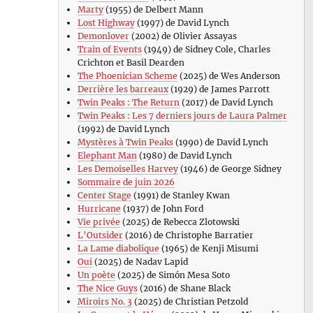
Marty
(1955) de Delbert Mann
Lost Highway
(1997) de David Lynch
Demonlover
(2002) de Olivier Assayas
Train of Events
(1949) de Sidney Cole, Charles
Crichton et Basil Dearden
The Phoenician Scheme
(2025) de Wes Anderson
Derrière les barreaux
(1929) de James Parrott
Twin Peaks : The Return
(2017) de David Lynch
Twin Peaks : Les 7 derniers jours de Laura Palmer
(1992) de David Lynch
Mystères à Twin Peaks
(1990) de David Lynch
Elephant Man
(1980) de David Lynch
Les Demoiselles Harvey
(1946) de George Sidney
Sommaire de juin 2026
Center Stage
(1991) de Stanley Kwan
Hurricane
(1937) de John Ford
Vie privée
(2025) de Rebecca Zlotowski
L’Outsider
(2016) de Christophe Barratier
La Lame diabolique
(1965) de Kenji Misumi
Oui
(2025) de Nadav Lapid
Un poète
(2025) de Simón Mesa Soto
The Nice Guys
(2016) de Shane Black
Miroirs No. 3
(2025) de Christian Petzold