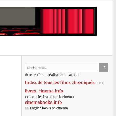
Recherche
pour
RECHE
OK
titre de film – réalisateur – acteur
:
Index de tous les films chroniqués
(6381)
livres-cinema.info
>> Tous les livres sur le cinéma
cinemabooks.info
>> English books on cinema