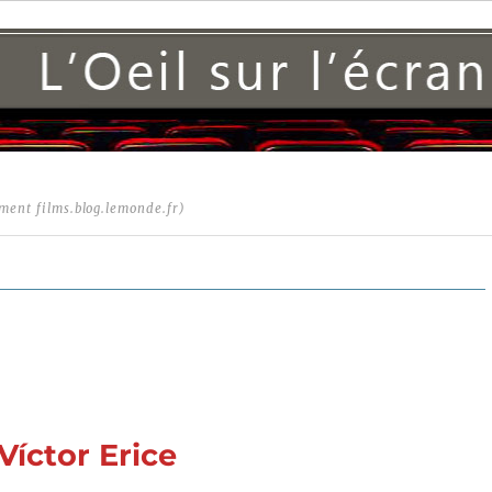
ment films.blog.lemonde.fr)
Víctor Erice