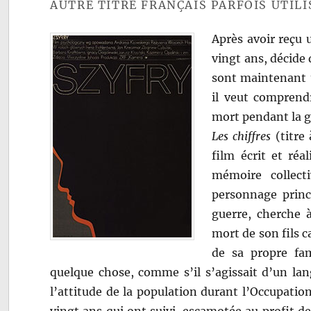
AUTRE TITRE FRANÇAIS PARFOIS UTILIS
Après avoir reçu u
vingt ans, décide d
sont maintenant t
il veut comprendr
mort pendant la g
Les chiffres
(titre
film écrit et réa
mémoire collect
personnage princ
guerre, cherche à
mort de son fils 
de sa propre fam
quelque chose, comme s’il s’agissait d’un lan
l’attitude de la population durant l’Occupatio
vingt ans qui ont suivi, escamotée au profit de