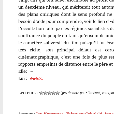
un deuxième niveau, qui mériterait tout autant 
des plans oniriques dont le sens profond ne
besoin d’aide pour comprendre, voir le lien ci-d
l’occultation faite par les régimes socialistes de
souffrance du peuple en tant qu’ensemble uniq
le caractère subversif du film puisqu’il fut éca
très riche, son principal défaut est cer
cinématographique, c’est une fois de plus r
rapports empreints de distance entre le père et 
Elle
:
–
Lui
:
Lecteurs :
(
pas de note pour l'instant, vous po
Acteurs:
Jan Kreczmar
,
Zbigniew Cybulski
,
Igna