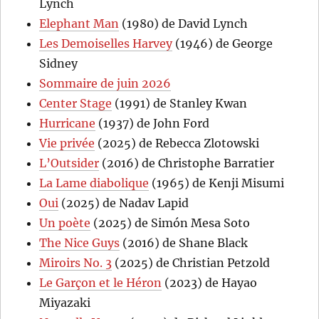
Lynch
Elephant Man
(1980) de David Lynch
Les Demoiselles Harvey
(1946) de George
Sidney
Sommaire de juin 2026
Center Stage
(1991) de Stanley Kwan
Hurricane
(1937) de John Ford
Vie privée
(2025) de Rebecca Zlotowski
L’Outsider
(2016) de Christophe Barratier
La Lame diabolique
(1965) de Kenji Misumi
Oui
(2025) de Nadav Lapid
Un poète
(2025) de Simón Mesa Soto
The Nice Guys
(2016) de Shane Black
Miroirs No. 3
(2025) de Christian Petzold
Le Garçon et le Héron
(2023) de Hayao
Miyazaki