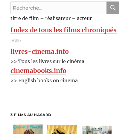
Recherche
pour
RECHER
OK
titre de film – réalisateur – acteur
:
Index de tous les films chroniqués
(6381)
livres-cinema.info
>> Tous les livres sur le cinéma
cinemabooks.info
>> English books on cinema
3 FILMS AU HASARD