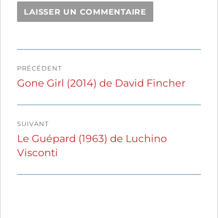
Navigation
PRÉCÉDENT
de
Gone Girl (2014) de David Fincher
Publication
précédente :
l’article
SUIVANT
Le Guépard (1963) de Luchino
Publication
Visconti
suivante :