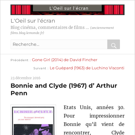
L'Oeil sur l'écran
Blog cinéma, commentaires de films ...
(anciennement
films.blog.lemonde.fr)
Recherche
pour
RECHER
OK
Publication
Navigation
Gone Girl (2014) de David Fincher
:
Précédent
précédente :
Publication
Le Guépard (1963) de Luchino Visconti
Suivant
suivante :
de
23 décembre 2016
l’article
Bonnie and Clyde (1967) d’ Arthur
Penn
Etats Unis, années 30.
Pour impressionner
Bonnie qu’il vient de
rencontrer, Clyde