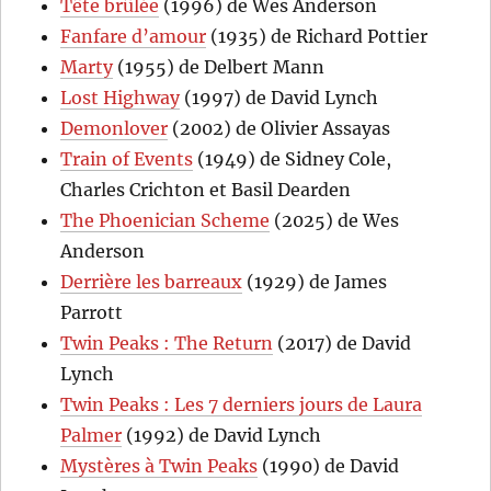
Tête brûlée
(1996) de Wes Anderson
Fanfare d’amour
(1935) de Richard Pottier
Marty
(1955) de Delbert Mann
Lost Highway
(1997) de David Lynch
Demonlover
(2002) de Olivier Assayas
Train of Events
(1949) de Sidney Cole,
Charles Crichton et Basil Dearden
The Phoenician Scheme
(2025) de Wes
Anderson
Derrière les barreaux
(1929) de James
Parrott
Twin Peaks : The Return
(2017) de David
Lynch
Twin Peaks : Les 7 derniers jours de Laura
Palmer
(1992) de David Lynch
Mystères à Twin Peaks
(1990) de David