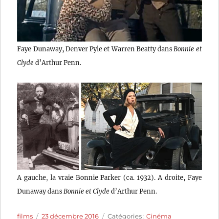
Faye Dunaway, Denver Pyle et Warren Beatty dans
Bonnie et
Clyde
d’Arthur Penn.
A gauche, la vraie Bonnie Parker (ca. 1932). A droite, Faye
Dunaway dans
Bonnie et Clyde
d’Arthur Penn.
Auteur
Publié
Catégories
films
23 décembre 2016
Catégories :
Cinéma