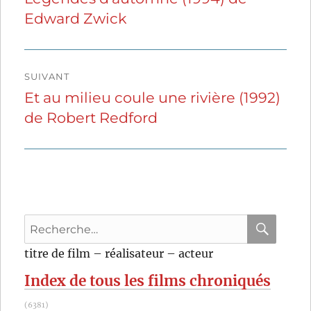
Edward Zwick
précédente :
l’article
SUIVANT
Et au milieu coule une rivière (1992)
Publication
de Robert Redford
suivante :
Recherche
pour
RECHER
OK
titre de film – réalisateur – acteur
:
Index de tous les films chroniqués
(6381)