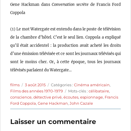
Gene Hackman dans
Conversation secrète
de Francis Ford
Coppola
(1) Le mot Watergate est entendu dans le poste de télévision
de la chambre d’hôtel. C’est le seul lien. Coppola a expliqué
qu’il était accidentel : la production avait acheté les droits
d’une émission télévisée et ce sont les journaux télévisés qui
sont le moins cher. Or, à cette époque, tous les journaux
télévisés parlaient du Watergate…
Auteur
Publié
Catégories
films
3 août 2015
Catégories :
Cinéma américain
,
le
Étiquettes
Films des années 1970-1979
Mots-clés :
célibataire
,
conscience
,
détective privé
,
écoutes
,
espionnage
,
Francis
Ford Coppola
,
Gene Hackman
,
John Cazale
Laisser un commentaire