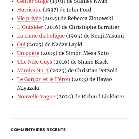
Center Stage
(1991) de Stanley Kwan
Hurricane
(1937) de John Ford
Vie privée
(2025) de Rebecca Zlotowski
L’Outsider
(2016) de Christophe Barratier
La Lame diabolique
(1965) de Kenji Misumi
Oui
(2025) de Nadav Lapid
Un poète
(2025) de Simón Mesa Soto
The Nice Guys
(2016) de Shane Black
Miroirs No. 3
(2025) de Christian Petzold
Le Garçon et le Héron
(2023) de Hayao
Miyazaki
Nouvelle Vague
(2025) de Richard Linklater
COMMENTAIRES RÉCENTS