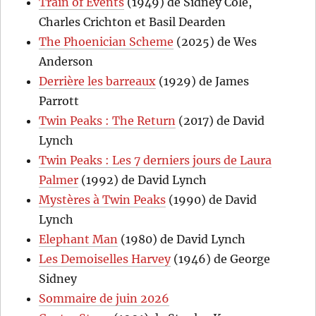
Train of Events
(1949) de Sidney Cole,
Charles Crichton et Basil Dearden
The Phoenician Scheme
(2025) de Wes
Anderson
Derrière les barreaux
(1929) de James
Parrott
Twin Peaks : The Return
(2017) de David
Lynch
Twin Peaks : Les 7 derniers jours de Laura
Palmer
(1992) de David Lynch
Mystères à Twin Peaks
(1990) de David
Lynch
Elephant Man
(1980) de David Lynch
Les Demoiselles Harvey
(1946) de George
Sidney
Sommaire de juin 2026