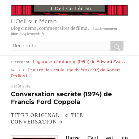
L'Oeil sur l'écran
Blog cinéma, commentaires de films ...
(anciennement
films.blog.lemonde.fr)
Recherche
pour
RECHER
OK
Publication
Navigation
Légendes d’automne (1994) de Edward Zwick
:
Précédent
précédente :
Publication
Et au milieu coule une rivière (1992) de Robert
Suivant
suivante :
de
Redford
l’article
3 août 2015
Conversation secrète (1974) de
Francis Ford Coppola
TITRE ORIGINAL : « THE
CONVERSATION »
Harry Caul est un