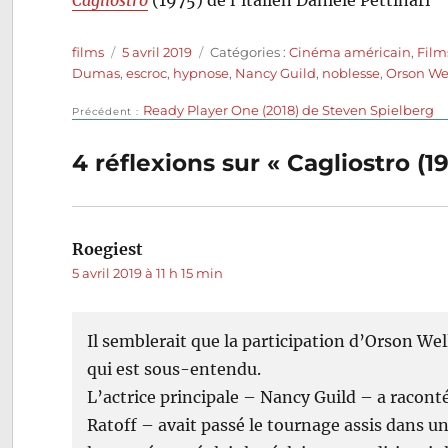
Cagliostro
(1975) de l’italien Daniele Pettinari
Auteur
Publié
Catégories
films
5 avril 2019
Catégories :
Cinéma américain
,
Film
le
Dumas
,
escroc
,
hypnose
,
Nancy Guild
,
noblesse
,
Orson We
Publication
Ready Player One (2018) de Steven Spielberg
Navigation
Précédent
précédente :
de
4 réflexions sur « Cagliostro (
l’article
Roegiest
dit :
5 avril 2019 à 11 h 15 min
Il semblerait que la participation d’Orson Wel
qui est sous-entendu.
L’actrice principale – Nancy Guild – a racont
Ratoff – avait passé le tournage assis dans un