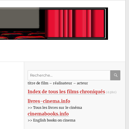
Recherche
pour
RECHE
OK
titre de film – réalisateur – acteur
:
Index de tous les films chroniqués
(6380)
livres-cinema.info
>> Tous les livres sur le cinéma
cinemabooks.info
>> English books on cinema