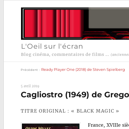
L'Oeil sur l'écran
Blog cinéma, commentaires de films ...
(ancienne
Publication
Navigation
précédente :
Ready Player One (2018) de Steven Spielberg
Précédent
de
l’article
5 avril 2019
Cagliostro (1949) de Grego
TITRE ORIGINAL : « BLACK MAGIC »
France, XVIIIe si