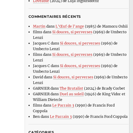
Loveable
(2024) de Lilja Ingolfsdottir
COMMENTAIRES RÉCENTS
Martin
dans
L’Œuf de l’ange
(1985) de Mamoru Oshii
films
dans
Si douces, si perverses
(1969) de Umberto
Lenzi
Jacques C
dans
Si douces, si perverses
(1969) de
Umberto Lenzi
films
dans
Si douces, si perverses
(1969) de Umberto
Lenzi
Jacques C
dans
Si douces, si perverses
(1969) de
Umberto Lenzi
David
dans
Si douces, si perverses
(1969) de Umberto
Lenzi
GARNIER
dans
The Brutalist
(2024) de Brady Corbet
GARNIER
dans
Duel au soleil
(1946) de King Vidor et
William Dieterle
films
dans
Le Parrain 3
(1990) de Francis Ford
Coppola
Ben
dans
Le Parrain 3
(1990) de Francis Ford Coppola
CATÉGORIES