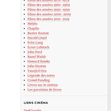
Films des années 1970-1979
Films des années 1980-1989
Films des années 1990-1999
Films des années 2000-2009
Films des années 2010-2019
Méliès
Chaplin
Buster Keaton
Harold Lloyd
Fritz Lang
Ernst Lubitsch
John Ford
Raoul Walsh
Howard Hawks
John Huston
Yasujirô Ozu
Légende des notes
Crowd Funding
Livres sur le cinéma
Les parutions de livres
LIENS CINÉMA
DvdClassiks