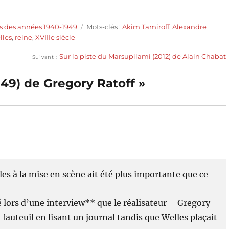
Étiquettes
s des années 1940-1949
Mots-clés :
Akim Tamiroff
,
Alexandre
lles
,
reine
,
XVIIIe siècle
Publication
Sur la piste du Marsupilami (2012) de Alain Chabat
Suivant
suivante :
1949) de Gregory Ratoff »
les à la mise en scène ait été plus importante que ce
é lors d’une interview** que le réalisateur – Gregory
 fauteuil en lisant un journal tandis que Welles plaçait