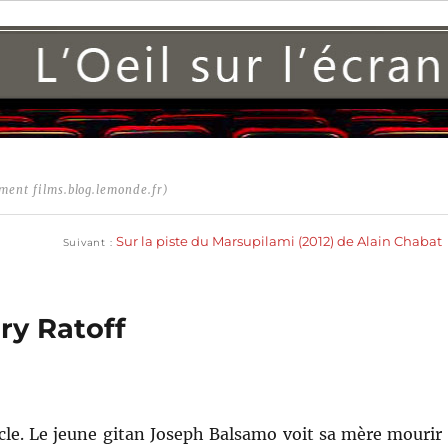
ment films.blog.lemonde.fr)
Publication
suivante :
Sur la piste du Marsupilami (2012) de Alain Chabat
Suivant
ry Ratoff
ècle. Le jeune gitan Joseph Balsamo voit sa mère mourir