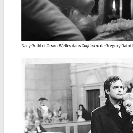
Nacy Guild et Orson Welles dans
Cagliostro
de Gregory Ratoff