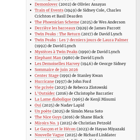
Demonlover
(2002) de Olivier Assayas
Train of Events
(1949) de Sidney Cole, Charles
Crichton et Basil Dearden
The Phoenician Scheme
(2025) de Wes Anderson
Derrière les barreaux
(1929) de James Parrott
Twin Peaks : The Return
(2017) de David Lynch
Twin Peaks : Les 7 derniers jours de Laura Palmer
(1992) de David Lynch
Mystères à Twin Peaks
(1990) de David Lynch
Elephant Man
(1980) de David Lynch
Les Demoiselles Harvey
(1946) de George Sidney
Sommaire de juin 2026
Center Stage
(1991) de Stanley Kwan
Hurricane
(1937) de John Ford
Vie privée
(2025) de Rebecca Zlotowski
L’Outsider
(2016) de Christophe Barratier
La Lame diabolique
(1965) de Kenji Misumi
Oui
(2025) de Nadav Lapid
Un poète
(2025) de Simón Mesa Soto
The Nice Guys
(2016) de Shane Black
Miroirs No. 3
(2025) de Christian Petzold
Le Garçon et le Héron
(2023) de Hayao Miyazaki
Nouvelle Vague
(2025) de Richard Linklater