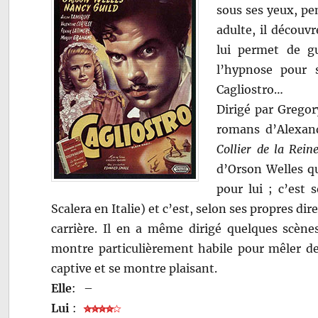
sous ses yeux, pe
adulte, il découv
lui permet de gu
l’hypnose pour
Cagliostro…
Dirigé par Gregor
romans d’Alexan
Collier de la Rein
d’Orson Welles qu
pour lui ; c’est 
Scalera en Italie) et c’est, selon ses propres dir
carrière. Il en a même dirigé quelques scène
montre particulièrement habile pour mêler d
captive et se montre plaisant.
Elle
:
–
Lui
: