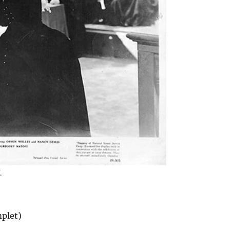
.
mplet)