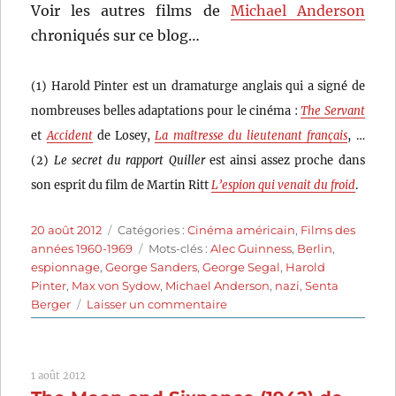
Voir les autres films de
Michael Anderson
chroniqués sur ce blog…
(1) Harold Pinter est un dramaturge anglais qui a signé de
nombreuses belles adaptations pour le cinéma :
The Servant
et
Accident
de Losey,
La maîtresse du lieutenant français
, …
(2)
Le secret du rapport Quiller
est ainsi assez proche dans
son esprit du film de Martin Ritt
L’espion qui venait du froid
.
Publié
Catégories
20 août 2012
Catégories :
Cinéma américain
,
Films des
le
Étiquettes
années 1960-1969
Mots-clés :
Alec Guinness
,
Berlin
,
espionnage
,
George Sanders
,
George Segal
,
Harold
Pinter
,
Max von Sydow
,
Michael Anderson
,
nazi
,
Senta
sur
Berger
Laisser un commentaire
Le
secret
du
1 août 2012
rapport
Quiller