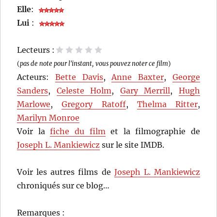
Elle
:
Lui
:
Lecteurs :
1 étoile
2 étoiles
3 étoiles
4 étoiles
5 étoiles
(
pas de note pour l'instant, vous pouvez noter ce film
)
Acteurs:
Bette Davis
,
Anne Baxter
,
George
Sanders
,
Celeste Holm
,
Gary Merrill
,
Hugh
Marlowe
,
Gregory Ratoff
,
Thelma Ritter
,
Marilyn Monroe
Voir la
fiche du film
et la filmographie de
Joseph L. Mankiewicz
sur le site IMDB.
Voir les autres films de
Joseph L. Mankiewicz
chroniqués sur ce blog…
Remarques :