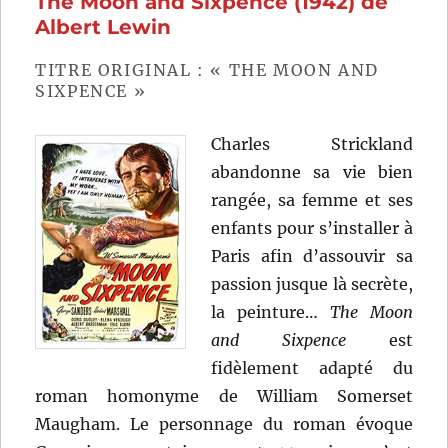
The Moon and Sixpence (1942) de
(1966)
Albert Lewin
de
Michael
TITRE ORIGINAL : « THE MOON AND
Anderson
SIXPENCE »
Charles Strickland
abandonne sa vie bien
rangée, sa femme et ses
enfants pour s’installer à
Paris afin d’assouvir sa
passion jusque là secrète,
la peinture…
The Moon
and Sixpence
est
fidèlement adapté du
roman homonyme de William Somerset
Maugham. Le personnage du roman évoque