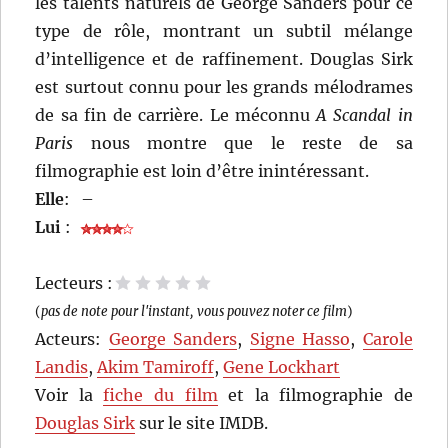
les talents naturels de George Sanders pour ce
type de rôle, montrant un subtil mélange
d’intelligence et de raffinement. Douglas Sirk
est surtout connu pour les grands mélodrames
de sa fin de carrière. Le méconnu
A Scandal in
Paris
nous montre que le reste de sa
filmographie est loin d’être inintéressant.
Elle
:
–
Lui
:
Lecteurs :
1 étoile
2 étoiles
3 étoiles
4 étoiles
5 étoiles
(
pas de note pour l'instant, vous pouvez noter ce film
)
Acteurs:
George Sanders
,
Signe Hasso
,
Carole
Landis
,
Akim Tamiroff
,
Gene Lockhart
Voir la
fiche du film
et la filmographie de
Douglas Sirk
sur le site IMDB.