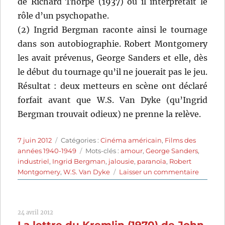
de Richard Thorpe (1937) où il interprétait le
rôle d’un psychopathe.
(2) Ingrid Bergman raconte ainsi le tournage
dans son autobiographie. Robert Montgomery
les avait prévenus, George Sanders et elle, dès
le début du tournage qu’il ne jouerait pas le jeu.
Résultat : deux metteurs en scène ont déclaré
forfait avant que W.S. Van Dyke (qu’Ingrid
Bergman trouvait odieux) ne prenne la relève.
Publié
Catégories
7 juin 2012
Catégories :
Cinéma américain
,
Films des
le
Étiquettes
années 1940-1949
Mots-clés :
amour
,
George Sanders
,
industriel
,
Ingrid Bergman
,
jalousie
,
paranoïa
,
Robert
sur
Montgomery
,
W.S. Van Dyke
Laisser un commentaire
La
proie
du
24 avril 2012
mort
La lettre du Kremlin (1970) de John
(1941)