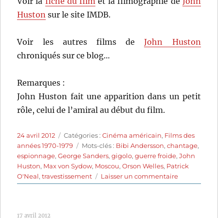
Voir la
fiche du film
et la filmographie de
John
Huston
sur le site IMDB.
Voir les autres films de
John Huston
chroniqués sur ce blog…
Remarques :
John Huston fait une apparition dans un petit
rôle, celui de l’amiral au début du film.
Publié
Catégories
24 avril 2012
Catégories :
Cinéma américain
,
Films des
le
Étiquettes
années 1970-1979
Mots-clés :
Bibi Andersson
,
chantage
,
espionnage
,
George Sanders
,
gigolo
,
guerre froide
,
John
Huston
,
Max von Sydow
,
Moscou
,
Orson Welles
,
Patrick
sur
O'Neal
,
travestissement
Laisser un commentaire
La
lettre
du
17 avril 2012
Kremlin