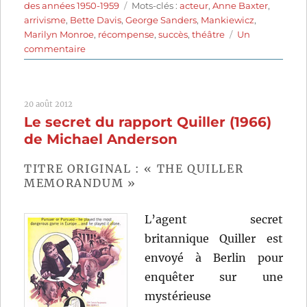
le
Étiquettes
des années 1950-1959
Mots-clés :
acteur
,
Anne Baxter
,
arrivisme
,
Bette Davis
,
George Sanders
,
Mankiewicz
,
Marilyn Monroe
,
récompense
,
succès
,
théâtre
Un
sur
commentaire
Ève
(1950)
de
20 août 2012
Joseph
Le secret du rapport Quiller (1966)
L.
Mankiewicz
de Michael Anderson
TITRE ORIGINAL : « THE QUILLER
MEMORANDUM »
L’agent secret
britannique Quiller est
envoyé à Berlin pour
enquêter sur une
mystérieuse