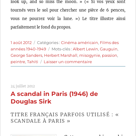
look up, and so miss the moon. » (« Si vos yeux sont
tournés vers le sol pour chercher une pièce de 6 pences,
vous ne pourrez voir la lune. ») Le titre illustre ainsi
parfaitement le fond du propos.
Publié
Catégories
1 août 2012
Catégories :
Cinéma américain
,
Films des
le
Étiquettes
années 1940-1949
Mots-clés :
Albert Lewin
,
Gauguin
,
George Sanders
,
Herbert Marshall
,
misogynie
,
passion
,
sur
peintre
,
Tahiti
Laisser un commentaire
The
Moon
and
24 juillet 2012
Sixpence
A scandal in Paris (1946) de
(1942)
de
Douglas Sirk
Albert
Lewin
TITRE FRANÇAIS PARFOIS UTILISÉ : «
SCANDALE À PARIS »