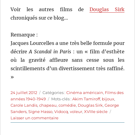
Voir les autres films de
Douglas Sirk
chroniqués sur ce blog…
Remarque :
Jacques Lourcelles a une très belle formule pour
décrire
A Scandal in Paris
: un « film d’esthète
où la gravité affleure sans cesse sous les
scintillements d’un divertissement très raffiné.
»
Publié
Catégories
24 juillet 2012
Catégories :
Cinéma américain
,
Films des
le
Étiquettes
années 1940-1949
Mots-clés :
Akim Tamiroff
,
bijoux
,
Carole Landis
,
chapeau
,
comédie
,
Douglas Sirk
,
George
Sanders
,
Signe Hasso
,
Vidocq
,
voleur
,
XVIIIe siècle
sur
Laisser un commentaire
A
scandal