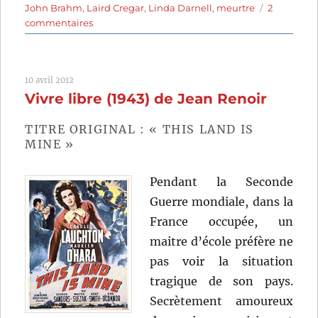
John Brahm
,
Laird Cregar
,
Linda Darnell
,
meurtre
2
sur
commentaires
Hangover
Square
(1945)
10 avril 2012
de
Vivre libre (1943) de Jean Renoir
John
Brahm
TITRE ORIGINAL : « THIS LAND IS
MINE »
Pendant la Seconde
Guerre mondiale, dans la
France occupée, un
maitre d’école préfère ne
pas voir la situation
tragique de son pays.
Secrètement amoureux