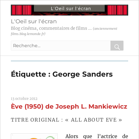
L'Oeil sur l'écran
Blog cinéma, commentaires de films ...
(anciennement
films.blog.lemonde.fr)
Recherche
pour
RECHER
OK
:
Étiquette :
George Sanders
13 octobre 2012
Ève (1950) de Joseph L. Mankiewicz
TITRE ORIGINAL : « ALL ABOUT EVE »
Alors que l’actrice de