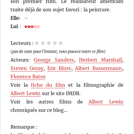
son premier film. Le réalisateur américain
traite déjà de son sujet favori : la peinture.
Elle
:
–
Lui
:
Lecteurs :
1 étoile
2 étoiles
3 étoiles
4 étoiles
5 étoiles
(
pas de note pour l'instant, vous pouvez noter ce film
)
Acteurs:
George Sanders
,
Herbert Marshall
,
Steven Geray
,
Eric Blore
,
Albert Bassermann
,
Florence Bates
Voir la
fiche du film
et la filmographie de
Albert Lewin
sur le site IMDB.
Voir les autres films de
Albert Lewin
chroniqués sur ce blog…
Remarque :