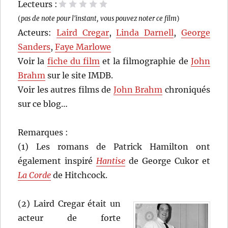
Lecteurs :
1 étoile
2 étoiles
3 étoiles
4 étoiles
5 étoiles
(
pas de note pour l'instant, vous pouvez noter ce film
)
Acteurs:
Laird Cregar
,
Linda Darnell
,
George
Sanders
,
Faye Marlowe
Voir la
fiche du film
et la filmographie de
John
Brahm
sur le site IMDB.
Voir les autres films de
John Brahm
chroniqués
sur ce blog…
Remarques :
(1) Les romans de Patrick Hamilton ont
également inspiré
Hantise
de George Cukor et
La Corde
de Hitchcock.
(2) Laird Cregar était un
acteur de forte