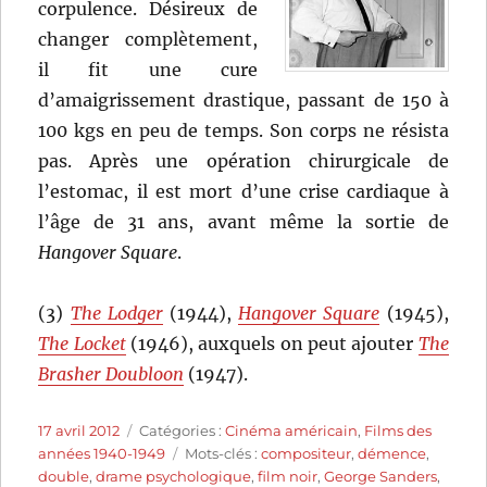
corpulence. Désireux de
changer complètement,
il fit une cure
d’amaigrissement drastique, passant de 150 à
100 kgs en peu de temps. Son corps ne résista
pas. Après une opération chirurgicale de
l’estomac, il est mort d’une crise cardiaque à
l’âge de 31 ans, avant même la sortie de
Hangover Square
.
(3)
The Lodger
(1944),
Hangover Square
(1945),
The Locket
(1946), auxquels on peut ajouter
The
Brasher Doubloon
(1947).
Publié
Catégories
17 avril 2012
Catégories :
Cinéma américain
,
Films des
le
Étiquettes
années 1940-1949
Mots-clés :
compositeur
,
démence
,
double
,
drame psychologique
,
film noir
,
George Sanders
,