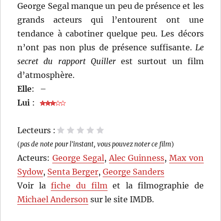
George Segal manque un peu de présence et les
grands acteurs qui l’entourent ont une
tendance à cabotiner quelque peu. Les décors
n’ont pas non plus de présence suffisante.
Le
secret du rapport Quiller
est surtout un film
d’atmosphère.
Elle
:
–
Lui
:
Lecteurs :
1 étoile
2 étoiles
3 étoiles
4 étoiles
5 étoiles
(
pas de note pour l'instant, vous pouvez noter ce film
)
Acteurs:
George Segal
,
Alec Guinness
,
Max von
Sydow
,
Senta Berger
,
George Sanders
Voir la
fiche du film
et la filmographie de
Michael Anderson
sur le site IMDB.