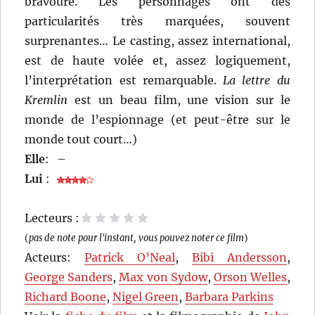
bravoure. Les personnages ont des
particularités très marquées, souvent
surprenantes… Le casting, assez international,
est de haute volée et, assez logiquement,
l’interprétation est remarquable.
La lettre du
Kremlin
est un beau film, une vision sur le
monde de l’espionnage (et peut-être sur le
monde tout court…)
Elle
:
–
Lui
:
Lecteurs :
1 étoile
2 étoiles
3 étoiles
4 étoiles
5 étoiles
(
pas de note pour l'instant, vous pouvez noter ce film
)
Acteurs:
Patrick O’Neal
,
Bibi Andersson
,
George Sanders
,
Max von Sydow
,
Orson Welles
,
Richard Boone
,
Nigel Green
,
Barbara Parkins