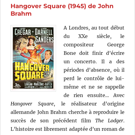
Hangover Square (1945) de John
(1970)
de
Brahm
John
Huston
A Londres, au tout début
du XXe siècle, le
compositeur George
Bone doit finir d’écrire
un concerto. Il a des
périodes d’absence, où il
perd le contrôle de lui-
même et ne se rappelle
de rien ensuite… Avec
Hangover Square
, le réalisateur d’origine
allemande John Brahm cherche à reproduire le
succès de son précédent film
The Lodger
.
L’histoire est librement adaptée d’un roman de