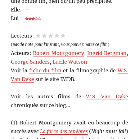
une bonne fin, bien qu’un peu précipitée.
Elle
:
–
Lui
:
Lecteurs :
1 étoile
2 étoiles
3 étoiles
4 étoiles
5 étoiles
(
pas de note pour l'instant, vous pouvez noter ce film
)
Acteurs:
Robert Montgomery
,
Ingrid Bergman
,
George Sanders
,
Lucile Watson
Voir la
fiche du film
et la filmographie de
W.S.
Van Dyke
sur le site IMDB.
Voir les autres films de
W.S. Van Dyke
chroniqués sur ce blog…
(1) Robert Montgomery avait eu beaucoup de
succès avec
La force des ténèbres
(
Night must fall
)