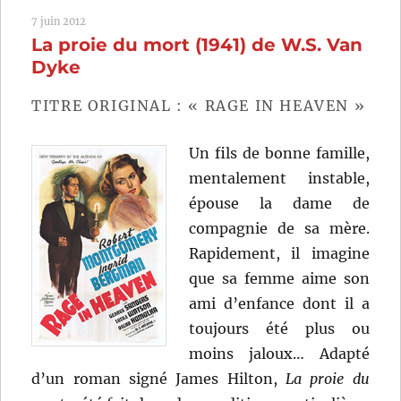
in
7 juin 2012
Paris
La proie du mort (1941) de W.S. Van
(1946)
de
Dyke
Douglas
Sirk
TITRE ORIGINAL : « RAGE IN HEAVEN »
Un fils de bonne famille,
mentalement instable,
épouse la dame de
compagnie de sa mère.
Rapidement, il imagine
que sa femme aime son
ami d’enfance dont il a
toujours été plus ou
moins jaloux… Adapté
d’un roman signé James Hilton,
La proie du