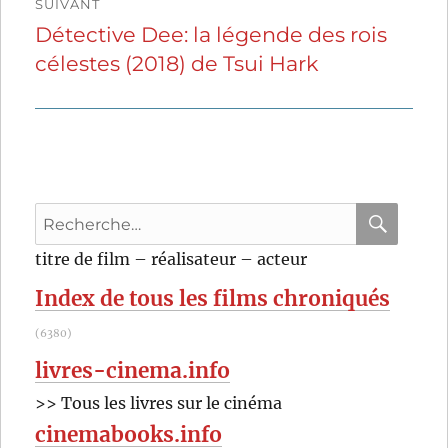
SUIVANT
Détective Dee: la légende des rois
Publication
célestes (2018) de Tsui Hark
suivante :
Recherche
pour
RECHER
OK
titre de film – réalisateur – acteur
:
Index de tous les films chroniqués
(6380)
livres-cinema.info
>> Tous les livres sur le cinéma
cinemabooks.info