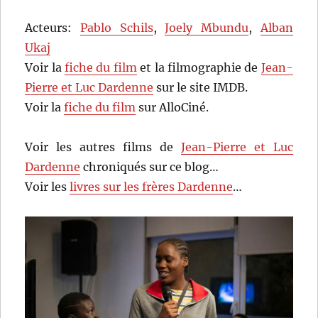
Acteurs:
Pablo Schils
,
Joely Mbundu
,
Alban
Ukaj
Voir la
fiche du film
et la filmographie de
Jean-
Pierre et Luc Dardenne
sur le site IMDB.
Voir la
fiche du film
sur AlloCiné.
Voir les autres films de
Jean-Pierre et Luc
Dardenne
chroniqués sur ce blog…
Voir les
livres sur les frères Dardenne
…