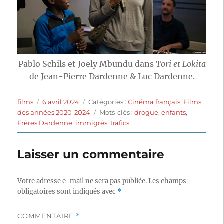
Pablo Schils et Joely Mbundu dans
Tori et Lokita
de Jean-Pierre Dardenne & Luc Dardenne.
Auteur
Publié
Catégories
films
6 avril 2024
Catégories :
Cinéma français
,
Films
le
Étiquettes
des années 2020-2024
Mots-clés :
drogue
,
enfants
,
Frères Dardenne
,
immigrés
,
trafics
Laisser un commentaire
Votre adresse e-mail ne sera pas publiée.
Les champs
obligatoires sont indiqués avec
*
COMMENTAIRE
*