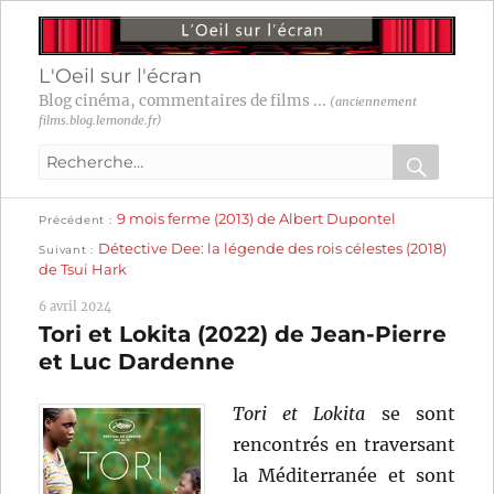
L'Oeil sur l'écran
Blog cinéma, commentaires de films ...
(anciennement
films.blog.lemonde.fr)
Recherche
pour
RECHER
OK
Publication
Navigation
9 mois ferme (2013) de Albert Dupontel
:
Précédent
précédente :
Publication
Détective Dee: la légende des rois célestes (2018)
Suivant
suivante :
de
de Tsui Hark
l’article
6 avril 2024
Tori et Lokita (2022) de Jean-Pierre
et Luc Dardenne
Tori et Lokita
se sont
rencontrés en traversant
la Méditerranée et sont