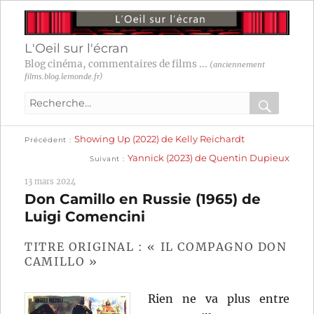
L'Oeil sur l'écran
Blog cinéma, commentaires de films ...
(anciennement
films.blog.lemonde.fr)
Recherche
pour
RECHER
OK
Publication
Navigation
Showing Up (2022) de Kelly Reichardt
:
Précédent
précédente :
Publication
Yannick (2023) de Quentin Dupieux
Suivant
suivante :
de
13 mars 2024
l’article
Don Camillo en Russie (1965) de
Luigi Comencini
TITRE ORIGINAL : « IL COMPAGNO DON
CAMILLO »
Rien ne va plus entre