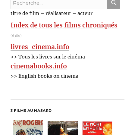
Recherche
pour
RECHER
OK
titre de film – réalisateur – acteur
:
Index de tous les films chroniqués
(6380)
livres-cinema.info
>> Tous les livres sur le cinéma
cinemabooks.info
>> English books on cinema
3 FILMS AU HASARD