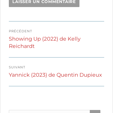
Navigation
PRÉCÉDENT
de
Showing Up (2022) de Kelly
Publication
Reichardt
précédente :
l’article
SUIVANT
Yannick (2023) de Quentin Dupieux
Publication
suivante :