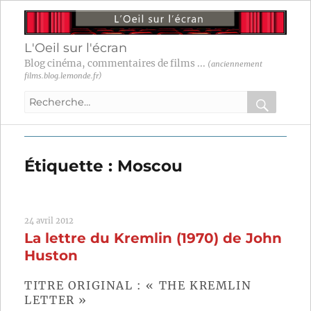
L'Oeil sur l'écran
Blog cinéma, commentaires de films ...
(anciennement
films.blog.lemonde.fr)
Recherche
pour
RECHER
OK
:
Étiquette :
Moscou
24 avril 2012
La lettre du Kremlin (1970) de John
Huston
TITRE ORIGINAL : « THE KREMLIN
LETTER »