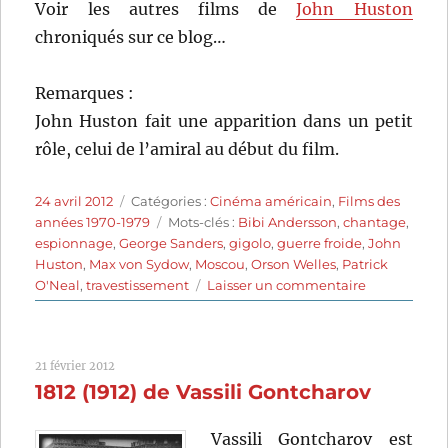
Voir les autres films de
John Huston
chroniqués sur ce blog…
Remarques :
John Huston fait une apparition dans un petit
rôle, celui de l’amiral au début du film.
Publié
Catégories
24 avril 2012
Catégories :
Cinéma américain
,
Films des
le
Étiquettes
années 1970-1979
Mots-clés :
Bibi Andersson
,
chantage
,
espionnage
,
George Sanders
,
gigolo
,
guerre froide
,
John
Huston
,
Max von Sydow
,
Moscou
,
Orson Welles
,
Patrick
sur
O'Neal
,
travestissement
Laisser un commentaire
La
lettre
du
21 février 2012
Kremlin
1812 (1912) de Vassili Gontcharov
(1970)
de
John
Vassili Gontcharov est