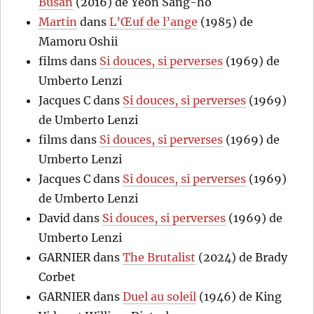
Busan
(2016) de Yeon Sang-ho
Martin
dans
L’Œuf de l’ange
(1985) de
Mamoru Oshii
films
dans
Si douces, si perverses
(1969) de
Umberto Lenzi
Jacques C
dans
Si douces, si perverses
(1969)
de Umberto Lenzi
films
dans
Si douces, si perverses
(1969) de
Umberto Lenzi
Jacques C
dans
Si douces, si perverses
(1969)
de Umberto Lenzi
David
dans
Si douces, si perverses
(1969) de
Umberto Lenzi
GARNIER
dans
The Brutalist
(2024) de Brady
Corbet
GARNIER
dans
Duel au soleil
(1946) de King