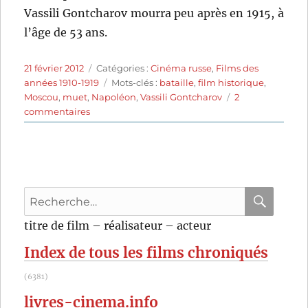
Vassili Gontcharov mourra peu après en 1915, à
l’âge de 53 ans.
Publié
Catégories
21 février 2012
Catégories :
Cinéma russe
,
Films des
le
Étiquettes
années 1910-1919
Mots-clés :
bataille
,
film historique
,
Moscou
,
muet
,
Napoléon
,
Vassili Gontcharov
2
sur
commentaires
1812
(1912)
de
Vassili
Gontcharov
Recherche
pour
RECHER
OK
titre de film – réalisateur – acteur
:
Index de tous les films chroniqués
(6381)
livres-cinema.info