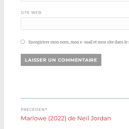
SITE WEB
Enregistrer mon nom, mon e-mail et mon site dans le
Navigation
PRÉCÉDENT
de
Marlowe (2022) de Neil Jordan
Publication
précédente :
l’article