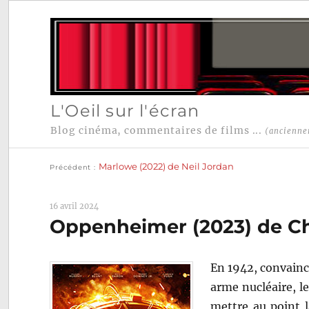
L'Oeil sur l'écran
Blog cinéma, commentaires de films ...
(ancienne
Publication
Navigation
précédente :
Marlowe (2022) de Neil Jordan
Précédent
de
l’article
16 avril 2024
Oppenheimer (2023) de Ch
En 1942, convainc
arme nucléaire, l
mettre au point l