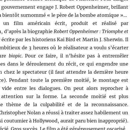
e gouvernement engage J. Robert Oppenheimer, brillant
ra bientôt surnommé « le père de la bombe atomique »…
un film américain écrit, produit et réalisé par
, d’après la biographie
Robert Oppenheimer : Triomphe et
e
écrite par les historiens Kai Bird et Martin J. Sherwin. Il
mbitieux de 3 heures où le réalisateur a voulu s’écarter
enre
biopic
. Pour ce faire, il n’hésite pas à entremêler
ues dans le déroulement du récit, ce qui engendre une
n chez le spectateur (il faut attendre la dernière heure
ce). Pendant toute la première moitié, le montage est
 vide entre les dialogues. On peut alors reprocher à
 attention sur la forme. La seconde moitié est plus
e thème de la culpabilité et de la reconnaissance.
Christopher Nolan a réussi à traiter assez habilement un
, si coutumier à Hollywood, aurait paru bien inapproprié).
récié. Gros succès. Le film a été généreusement oscarisé.