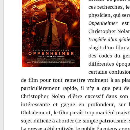
ces recherches, l
physicien, qui se
Oppenheimer
est 
Christopher Nolan
tragédie d’un géni
s’agit d’un film a
des codes du g
différentes époq
certaine confusio
de film pour tout remettre vraiment à sa pla
particulièrement rapide, il n’y a que peu de
Christopher Nolan d’être excessif dans son
intéressante et gagne en profondeur, sur l
Globalement, le film paraît trop maniéré mais 
sujet difficile à aborder (le simple patriotisme
La presse a été mitigée, le public l’a mieux app