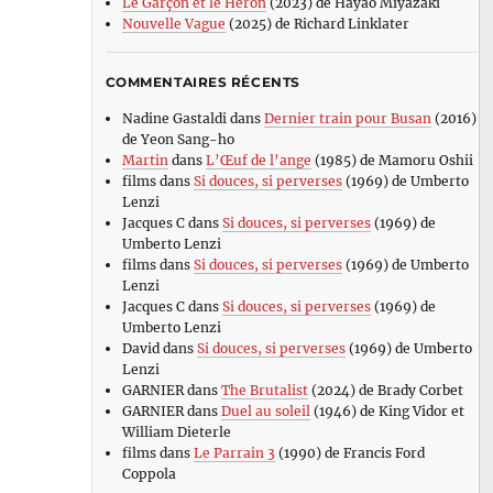
Le Garçon et le Héron
(2023) de Hayao Miyazaki
Nouvelle Vague
(2025) de Richard Linklater
COMMENTAIRES RÉCENTS
Nadine Gastaldi
dans
Dernier train pour Busan
(2016)
de Yeon Sang-ho
Martin
dans
L’Œuf de l’ange
(1985) de Mamoru Oshii
films
dans
Si douces, si perverses
(1969) de Umberto
Lenzi
Jacques C
dans
Si douces, si perverses
(1969) de
Umberto Lenzi
films
dans
Si douces, si perverses
(1969) de Umberto
Lenzi
Jacques C
dans
Si douces, si perverses
(1969) de
Umberto Lenzi
David
dans
Si douces, si perverses
(1969) de Umberto
Lenzi
GARNIER
dans
The Brutalist
(2024) de Brady Corbet
GARNIER
dans
Duel au soleil
(1946) de King Vidor et
William Dieterle
films
dans
Le Parrain 3
(1990) de Francis Ford
Coppola