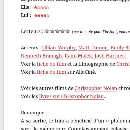
Elle
:
Lui
:
Lecteurs :
(
pas de note pour l'instant, vous 
Acteurs:
Cillian Murphy
,
Matt Damon
,
Emily B
Kenneth Branagh
,
Rami Malek
,
Josh Hartnett
Voir la
fiche du film
et la filmographie de
Chris
Voir la
fiche du film
sur AlloCiné.
Voir les autres films de
Christopher Nolan
chron
Voir les
livres sur Christopher Nolan
…
Remarque :
A sa sortie, le film a bénéficié d’un « phéno
sorti le même jour. Complaisamment relayée pa