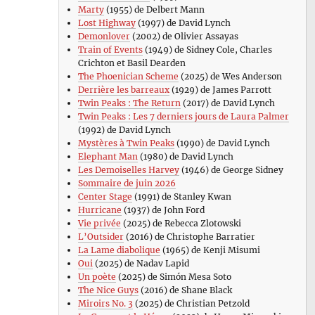
Marty
(1955) de Delbert Mann
Lost Highway
(1997) de David Lynch
Demonlover
(2002) de Olivier Assayas
Train of Events
(1949) de Sidney Cole, Charles
Crichton et Basil Dearden
The Phoenician Scheme
(2025) de Wes Anderson
Derrière les barreaux
(1929) de James Parrott
Twin Peaks : The Return
(2017) de David Lynch
Twin Peaks : Les 7 derniers jours de Laura Palmer
(1992) de David Lynch
Mystères à Twin Peaks
(1990) de David Lynch
Elephant Man
(1980) de David Lynch
Les Demoiselles Harvey
(1946) de George Sidney
Sommaire de juin 2026
Center Stage
(1991) de Stanley Kwan
Hurricane
(1937) de John Ford
Vie privée
(2025) de Rebecca Zlotowski
L’Outsider
(2016) de Christophe Barratier
La Lame diabolique
(1965) de Kenji Misumi
Oui
(2025) de Nadav Lapid
Un poète
(2025) de Simón Mesa Soto
The Nice Guys
(2016) de Shane Black
Miroirs No. 3
(2025) de Christian Petzold