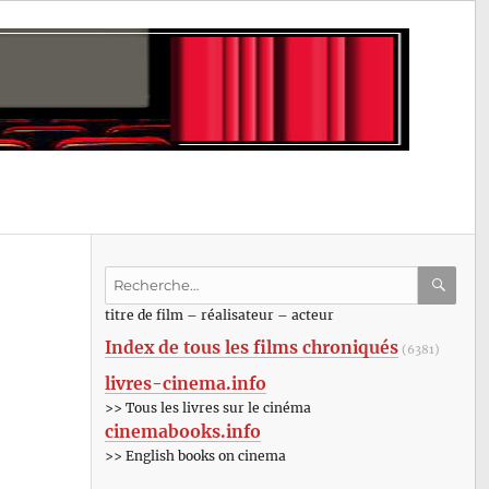
Recherche
pour
RECHE
OK
titre de film – réalisateur – acteur
:
Index de tous les films chroniqués
(6381)
livres-cinema.info
>> Tous les livres sur le cinéma
cinemabooks.info
>> English books on cinema