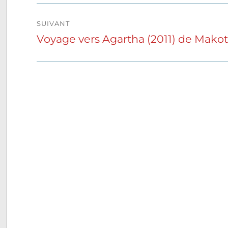
SUIVANT
Voyage vers Agartha (2011) de Makot
Publication
suivante :