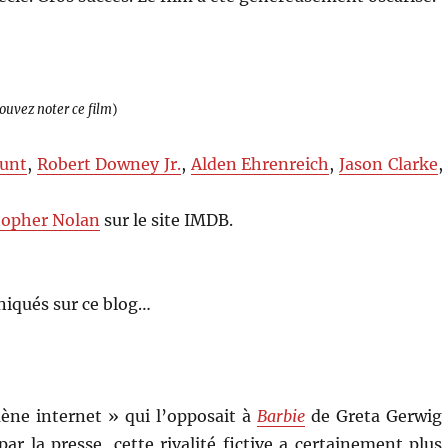
pouvez noter ce film
)
lunt
,
Robert Downey Jr.
,
Alden Ehrenreich
,
Jason Clarke
,
topher Nolan
sur le site IMDB.
iqués sur ce blog…
mène internet » qui l’opposait à
Barbie
de Greta Gerwig
r la presse, cette rivalité fictive a certainement plus