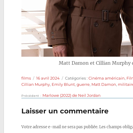
Matt Damon et Cillian Murphy
Auteur
Publié
Catégories
films
16 avril 2024
Catégories :
Cinéma américain
,
Fil
le
Cillian Murphy
,
Emily Blunt
,
guerre
,
Matt Damon
,
militair
Publication
Marlowe (2022) de Neil Jordan
Navigation
Précédent
précédente :
de
Laisser un commentaire
l’article
Votre adresse e-mail ne sera pas publiée.
Les champs obliga