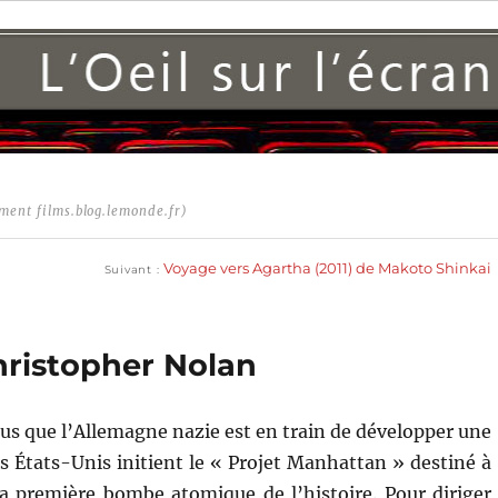
ment films.blog.lemonde.fr)
Publication
suivante :
Voyage vers Agartha (2011) de Makoto Shinkai
Suivant
ristopher Nolan
us que l’Allemagne nazie est en train de développer une
es États-Unis initient le « Projet Manhattan » destiné à
a première bombe atomique de l’histoire. Pour diriger