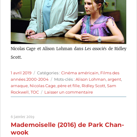
Nicolas Cage et Alison Lohman dans
Les associés
de Ridley
Scott.
Publié
Catégories
1 avril 2019
Catégories :
Cinéma américain
,
Films des
le
Étiquettes
années 2000-2004
Mots-clés :
Alison Lohman
,
argent
,
arnaque
,
Nicolas Cage
,
père et fille
,
Ridley Scott
,
Sam
sur
Rockwell
,
TOC
Laisser un commentaire
Les
Associés
(2003)
6 janvier 2019
de
Mademoiselle (2016) de Park Chan-
Ridley
Scott
wook