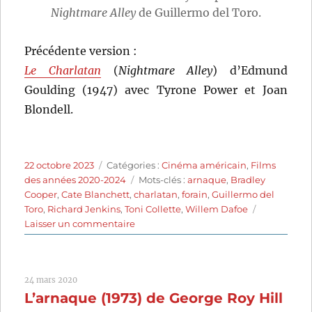
Nightmare Alley
de Guillermo del Toro.
Précédente version :
Le Charlatan
(
Nightmare Alley
) d’Edmund
Goulding (1947) avec Tyrone Power et Joan
Blondell.
Publié
Catégories
22 octobre 2023
Catégories :
Cinéma américain
,
Films
le
Étiquettes
des années 2020-2024
Mots-clés :
arnaque
,
Bradley
Cooper
,
Cate Blanchett
,
charlatan
,
forain
,
Guillermo del
Toro
,
Richard Jenkins
,
Toni Collette
,
Willem Dafoe
sur
Laisser un commentaire
Nightmare
Alley
(2021)
24 mars 2020
de
L’arnaque (1973) de George Roy Hill
Guillermo
del