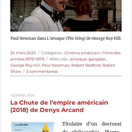
Paul Newman dans
L’arnaque (The Sting)
de George Roy Hill.
Publié
Catégories
24 mars 2020
Catégories :
Cinéma américain
,
Films des
le
Étiquettes
années 1970-1979
Mots-clés :
arnaque
,
gangster
,
George Roy Hill
,
Paul Newman
,
Robert Redford
,
Robert
sur
Shaw
3 commentaires
L’arnaque
(1973)
de
13 janvier 2020
George
La Chute de l’empire américain
Roy
Hill
(2018) de Denys Arcand
Titulaire d’un doctorat