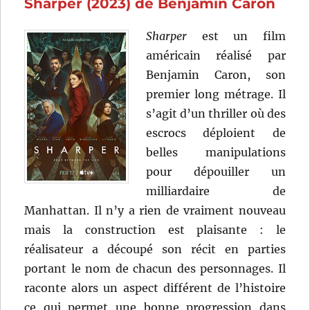
Sharper (2023) de Benjamin Caron
Stephen
Frears
Sharper
est un film
américain réalisé par
Benjamin Caron, son
premier long métrage. Il
s’agit d’un thriller où des
escrocs déploient de
belles manipulations
pour dépouiller un
milliardaire de
Manhattan. Il n’y a rien de vraiment nouveau
mais la construction est plaisante : le
réalisateur a découpé son récit en parties
portant le nom de chacun des personnages. Il
raconte alors un aspect différent de l’histoire
ce qui permet une bonne progression dans