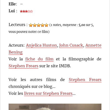
Elle
:
–
Lui
:
Lecteurs :
(
1 notes, moyenne :
5,00
sur 5
,
vous pouvez noter ce film)
Acteurs:
Anjelica Huston
,
John Cusack
,
Annette
Bening
Voir la
fiche du film
et la filmographie de
Stephen Frears
sur le site IMDB.
Voir les autres films de
Stephen Frears
chroniqués sur ce blog…
Voir les
livres sur Stephen Frears
…