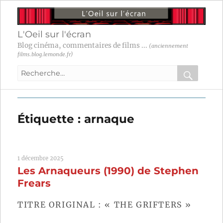
L'Oeil sur l'écran
Blog cinéma, commentaires de films ...
(anciennement
films.blog.lemonde.fr)
Recherche
pour
RECHER
OK
:
Étiquette :
arnaque
1 décembre 2025
Les Arnaqueurs (1990) de Stephen
Frears
TITRE ORIGINAL : « THE GRIFTERS »