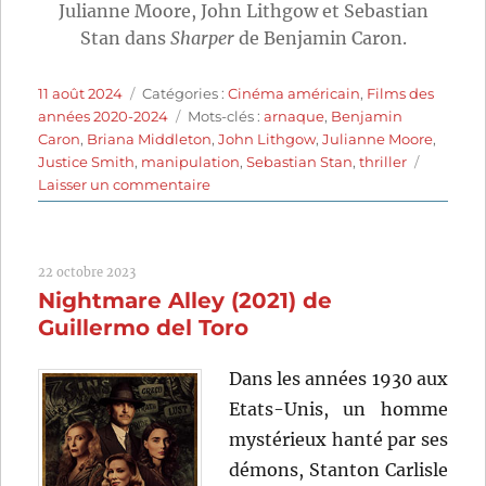
Julianne Moore, John Lithgow et Sebastian
Stan dans
Sharper
de Benjamin Caron.
Publié
Catégories
11 août 2024
Catégories :
Cinéma américain
,
Films des
le
Étiquettes
années 2020-2024
Mots-clés :
arnaque
,
Benjamin
Caron
,
Briana Middleton
,
John Lithgow
,
Julianne Moore
,
Justice Smith
,
manipulation
,
Sebastian Stan
,
thriller
sur
Laisser un commentaire
Sharper
(2023)
de
22 octobre 2023
Benjamin
Nightmare Alley (2021) de
Caron
Guillermo del Toro
Dans les années 1930 aux
Etats-Unis, un homme
mystérieux hanté par ses
démons, Stanton Carlisle