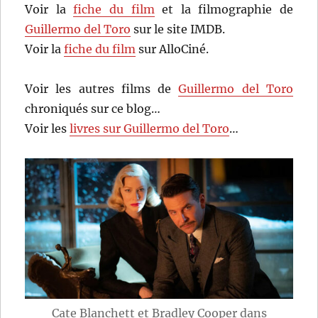
Voir la
fiche du film
et la filmographie de
Guillermo del Toro
sur le site IMDB.
Voir la
fiche du film
sur AlloCiné.
Voir les autres films de
Guillermo del Toro
chroniqués sur ce blog…
Voir les
livres sur Guillermo del Toro
…
Cate Blanchett et Bradley Cooper dans