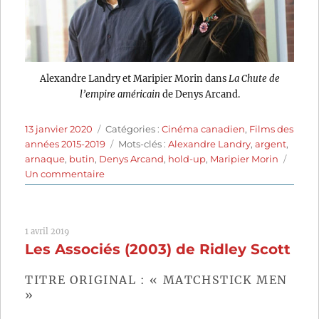
Alexandre Landry et Maripier Morin dans
La Chute de
l’empire américain
de Denys Arcand.
Publié
Catégories
13 janvier 2020
Catégories :
Cinéma canadien
,
Films des
le
Étiquettes
années 2015-2019
Mots-clés :
Alexandre Landry
,
argent
,
arnaque
,
butin
,
Denys Arcand
,
hold-up
,
Maripier Morin
sur
Un commentaire
La
Chute
de
1 avril 2019
l’empire
Les Associés (2003) de Ridley Scott
américain
(2018)
de
TITRE ORIGINAL : « MATCHSTICK MEN
Denys
»
Arcand