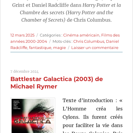
Grint et Daniel Radcliffe dans
Harry Potter et la
Chambre des secrets (Harry Potter and the
Chamber of Secrets)
de Chris Columbus.
Publié
Catégories
12 mars 2025
Catégories :
Cinéma américain
,
Films des
le
Étiquettes
années 2000-2004
Mots-clés :
Chris Columbus
,
Daniel
sur
Radcliffe
,
fantastique
,
magie
Laisser un commentaire
Harry
Potter
et
7 décembre 2024
la
Battlestar Galactica (2003) de
Chamb
des
Michael Rymer
secrets
(2002)
Texte d’introduction : «
de
L’Homme créa les
Chris
Colum
Cylons. Ils furent créés
pour faciliter la vie dans