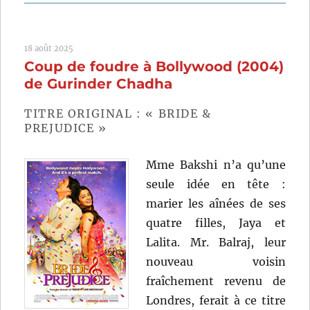
Quan
vient
l’aut
18 août 2025
(2024)
Coup de foudre à Bollywood (2004)
de
Franço
de Gurinder Chadha
Ozon
TITRE ORIGINAL : « BRIDE &
PREJUDICE »
Mme Bakshi n’a qu’une
seule idée en tête :
marier les aînées de ses
quatre filles, Jaya et
Lalita. Mr. Balraj, leur
nouveau voisin
fraîchement revenu de
Londres, ferait à ce titre