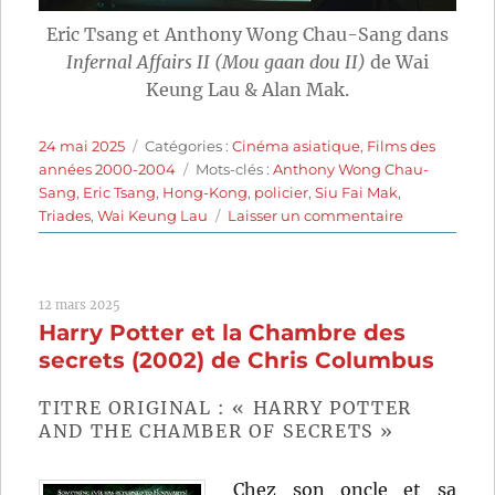
Eric Tsang et Anthony Wong Chau-Sang dans
Infernal Affairs II (Mou gaan dou II)
de Wai
Keung Lau & Alan Mak.
Publié
Catégories
24 mai 2025
Catégories :
Cinéma asiatique
,
Films des
le
Étiquettes
années 2000-2004
Mots-clés :
Anthony Wong Chau-
Sang
,
Eric Tsang
,
Hong-Kong
,
policier
,
Siu Fai Mak
,
sur
Triades
,
Wai Keung Lau
Laisser un commentaire
Infernal
Affairs
II
12 mars 2025
(2003)
Harry Potter et la Chambre des
de
Wai
secrets (2002) de Chris Columbus
Keung
Lau
TITRE ORIGINAL : « HARRY POTTER
et
AND THE CHAMBER OF SECRETS »
Siu
Fai
Chez son oncle et sa
Mak