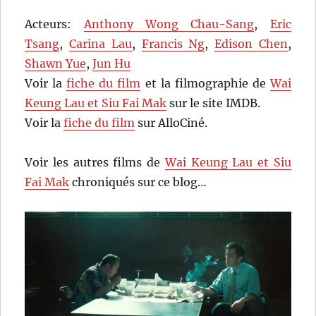
Acteurs:
Anthony Wong Chau-Sang
,
Eric
Tsang
,
Carina Lau
,
Francis Ng
,
Edison Chen
,
Shawn Yue
,
Jun Hu
Voir la
fiche du film
et la filmographie de
Wai
Keung Lau et Siu Fai Mak
sur le site IMDB.
Voir la
fiche du film
sur AlloCiné.
Voir les autres films de
Wai Keung Lau et Siu
Fai Mak
chroniqués sur ce blog…