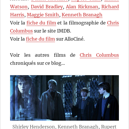
Watson
,
David Bradley
,
Alan Rickman
,
Richard
Harris
,
Maggie Smith
,
Kenneth Branagh
Voir la
fiche du film
et la filmographie de
Chris
Columbus
sur le site IMDB.
Voir la
fiche du film
sur AlloCiné.
Voir les autres films de
Chris Columbus
chroniqués sur ce blog…
Shirley Henderson, Kenneth Branagh, Rupert