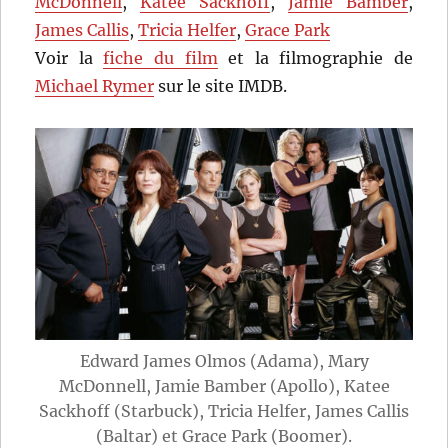
McDonnell
,
Katee Sackhoff
,
Jamie Bamber
,
James Callis
,
Tricia Helfer
,
Grace Park
Voir la
fiche du film
et la filmographie de
Michael Rymer
sur le site IMDB.
Edward James Olmos (Adama), Mary
McDonnell, Jamie Bamber (Apollo), Katee
Sackhoff (Starbuck), Tricia Helfer, James Callis
(Baltar) et Grace Park (Boomer).