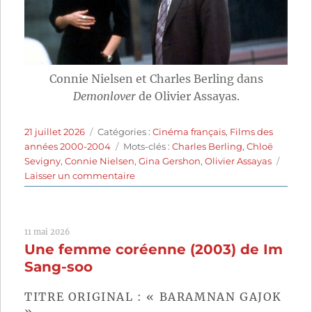
Connie Nielsen et Charles Berling dans
Demonlover
de Olivier Assayas.
Publié
Catégories
21 juillet 2026
Catégories :
Cinéma français
,
Films des
le
Étiquettes
années 2000-2004
Mots-clés :
Charles Berling
,
Chloë
Sevigny
,
Connie Nielsen
,
Gina Gershon
,
Olivier Assayas
sur
Laisser un commentaire
Demonlover
(2002)
de
11 mai 2026
Olivier
Une femme coréenne (2003) de Im
Assayas
Sang-soo
TITRE ORIGINAL : « BARAMNAN GAJOK
»