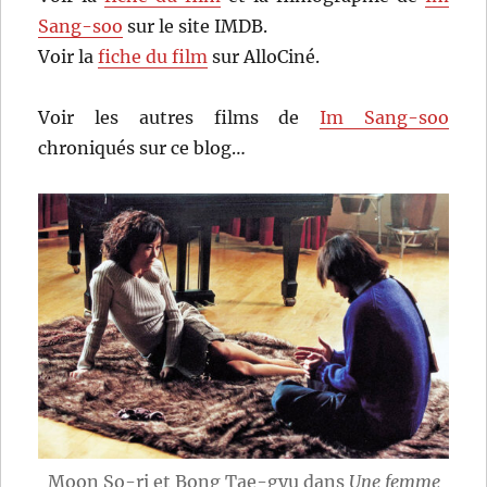
Sang-soo
sur le site IMDB.
Voir la
fiche du film
sur AlloCiné.
Voir les autres films de
Im Sang-soo
chroniqués sur ce blog…
Moon So-ri et Bong Tae-gyu dans
Une femme