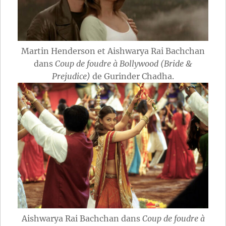
Martin Henderson et Aishwarya Rai Bachchan
dans
Coup de foudre à Bollywood (Bride &
Prejudice)
de Gurinder Chadha.
Aishwarya Rai Bachchan dans
Coup de foudre à