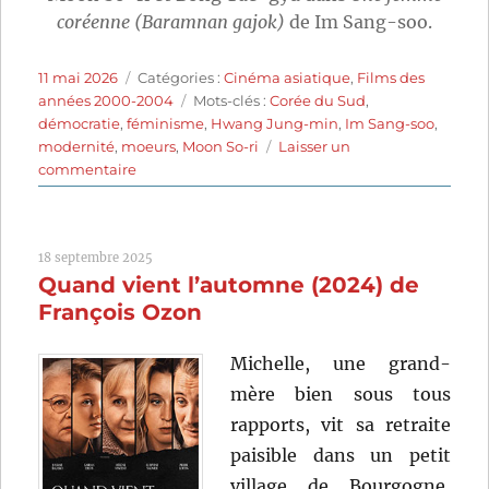
coréenne (Baramnan gajok)
de Im Sang-soo.
Publié
Catégories
11 mai 2026
Catégories :
Cinéma asiatique
,
Films des
le
Étiquettes
années 2000-2004
Mots-clés :
Corée du Sud
,
démocratie
,
féminisme
,
Hwang Jung-min
,
Im Sang-soo
,
modernité
,
moeurs
,
Moon So-ri
Laisser un
sur
commentaire
Une
femme
coréenne
18 septembre 2025
(2003)
Quand vient l’automne (2024) de
de
Im
François Ozon
Sang-
soo
Michelle, une grand-
mère bien sous tous
rapports, vit sa retraite
paisible dans un petit
village de Bourgogne,