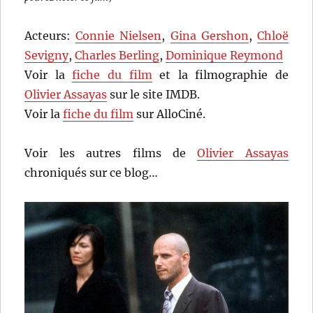
Acteurs:
Connie Nielsen
,
Gina Gershon
,
Chloë
Sevigny
,
Charles Berling
,
Dominique Reymond
Voir la
fiche du film
et la filmographie de
Olivier Assayas
sur le site IMDB.
Voir la
fiche du film
sur AlloCiné.
Voir les autres films de
Olivier Assayas
chroniqués sur ce blog…