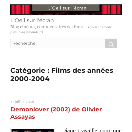
L'Oeil sur l'écran
Blog cinéma, commentaires de films ...
(anciennement
films.blog.lemonde.fr)
Recherche
pour
RECHER
OK
:
Catégorie :
Films des années
2000-2004
21 juillet 2026
Demonlover (2002) de Olivier
Assayas
Diane travaille pour une