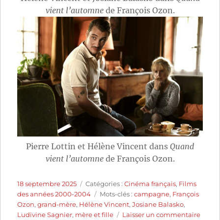
vient l’automne
de François Ozon.
Pierre Lottin et Hélène Vincent dans
Quand
vient l’automne
de François Ozon.
Publié
Catégories
18 septembre 2025
Catégories :
Cinéma français
,
Films
le
Étiquettes
des années 2000-2004
Mots-clés :
campagne
,
François
Ozon
,
grand-mère
,
Hélène Vincent
,
Josiane Balasko
,
sur
Ludivine Sagnier
,
mère et fille
Laisser un commentaire