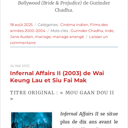
Bollywood (Bride & Prejudice)
de Gurinder
Chadha.
Publié
Catégories
18 août 2025
Catégories :
Cinéma indien
,
Films des
le
Étiquettes
années 2000-2004
Mots-clés :
Gurinder Chadha
,
Inde
,
Jane Austen
,
mariage
,
mariage arrangé
Laisser un
sur
commentaire
Coup
de
foudre
24 mai 2025
à
Infernal Affairs II (2003) de Wai
Bollywood
(2004)
Keung Lau et Siu Fai Mak
de
Gurinder
TITRE ORIGINAL : « MOU GAAN DOU II
Chadha
»
Infernal Affairs II
se situe
plus de dix ans avant le