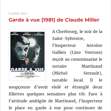
meurtre
est
8 juillet 2022
un
Garde à vue (1981) de Claude Miller
meurtre
(1972)
de
A Cherbourg, le soir de la
Etienne
Saint-Sylvestre,
Périer
l’inspecteur Antoine
Gallien (Lino Ventura)
reçoit au commissariat le
notaire Martinaud
(Michel Serrault),
notable local. Il le
soupçonne d’avoir violé et étranglé deux
fillettes quelques semaines plus tôt. Face à
l’attitude ambigüe de Martinaud, l’inspecteur
le place en garde à vue pour continuer de