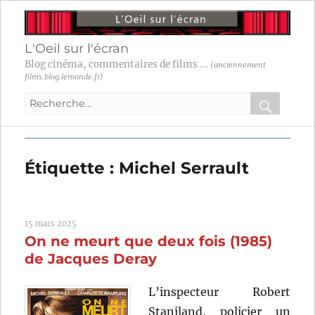
L'Oeil sur l'écran
Blog cinéma, commentaires de films ...
(anciennement
films.blog.lemonde.fr)
Recherche
pour
RECHER
OK
:
Étiquette :
Michel Serrault
15 mars 2025
On ne meurt que deux fois (1985)
de Jacques Deray
L’inspecteur Robert
Staniland, policier un