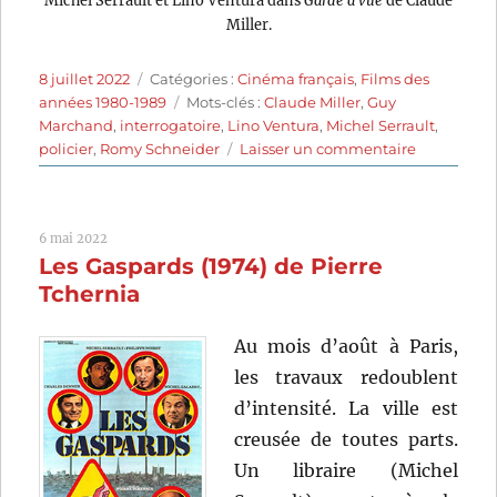
Miller.
Publié
Catégories
8 juillet 2022
Catégories :
Cinéma français
,
Films des
le
Étiquettes
années 1980-1989
Mots-clés :
Claude Miller
,
Guy
Marchand
,
interrogatoire
,
Lino Ventura
,
Michel Serrault
,
sur
policier
,
Romy Schneider
Laisser un commentaire
Garde
à
vue
6 mai 2022
(1981)
Les Gaspards (1974) de Pierre
de
Claude
Tchernia
Miller
Au mois d’août à Paris,
les travaux redoublent
d’intensité. La ville est
creusée de toutes parts.
Un libraire (Michel