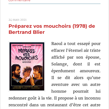
commentaire
Deux
heures
moins
24 mars 2021
le
Préparez vos mouchoirs (1978) de
quart
avant
Bertrand Blier
Jésus-
Christ
Raoul a tout essayé pour
(1982)
effacer l’éternel air triste
de
Jean
affiché par son épouse,
Yanne
Solange, dont il est
éperdument amoureux.
Il se dit alors qu’une
aventure avec un autre
homme pourrait lui
redonner goût à la vie. Il propose à un inconnu
rencontré dans un restaurant d’être cet autre