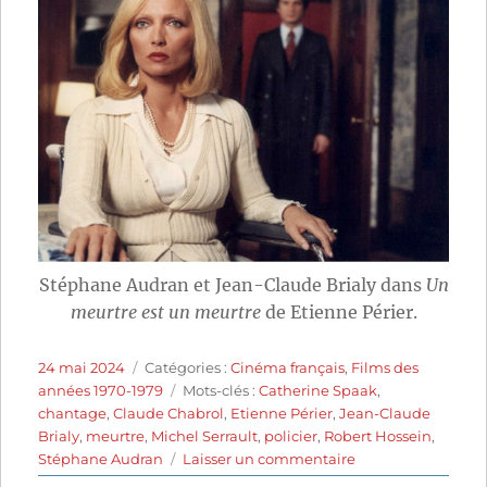
Stéphane Audran et Jean-Claude Brialy dans
Un
meurtre est un meurtre
de Etienne Périer.
Publié
Catégories
24 mai 2024
Catégories :
Cinéma français
,
Films des
le
Étiquettes
années 1970-1979
Mots-clés :
Catherine Spaak
,
chantage
,
Claude Chabrol
,
Etienne Périer
,
Jean-Claude
Brialy
,
meurtre
,
Michel Serrault
,
policier
,
Robert Hossein
,
sur
Stéphane Audran
Laisser un commentaire
Un