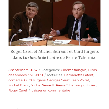
Roger Carel et Michel Serrault et Curd Jürgens
dans
La Gueule de l’autre
de Pierre Tchernia.
Publié
Catégories
8 septembre 2024
Catégories :
Cinéma français
,
Films
le
Étiquettes
des années 1970-1979
Mots-clés :
Bernadette Lafont
,
comédie
,
Curd Jürgens
,
Georges Géret
,
Jean Poiret
,
Michel Blanc
,
Michel Serrault
,
Pierre Tchernia
,
politicien
,
sur
Roger Carel
Laisser un commentaire
La
Gueule
de