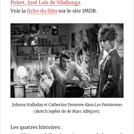
Poiret
,
José Luis de Vilallonga
Voir la
fiche du film
sur le site IMDB.
Johnny Hallyday et Catherine Deneuve dans
Les Parisiennes
(sketch
Sophie
de de Marc Allégret).
Les quatres histoires :