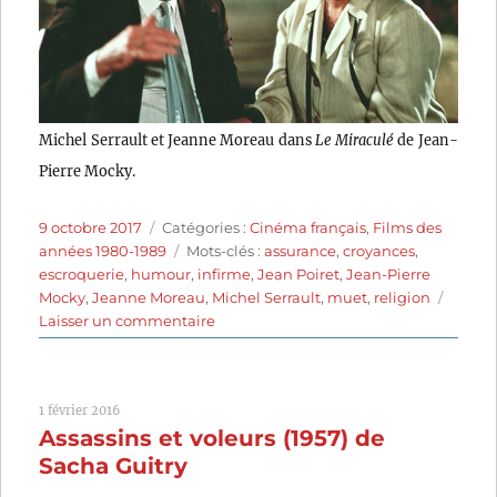
Michel Serrault et Jeanne Moreau dans
Le Miraculé
de Jean-
Pierre Mocky.
Publié
Catégories
9 octobre 2017
Catégories :
Cinéma français
,
Films des
le
Étiquettes
années 1980-1989
Mots-clés :
assurance
,
croyances
,
escroquerie
,
humour
,
infirme
,
Jean Poiret
,
Jean-Pierre
Mocky
,
Jeanne Moreau
,
Michel Serrault
,
muet
,
religion
sur
Laisser un commentaire
Le
Miraculé
(1987)
1 février 2016
de
Assassins et voleurs (1957) de
Jean-
Pierre
Sacha Guitry
Mocky