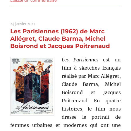
Laisser un commentaire
Un
drôle
de
24 janvier 2022
paroissien
Les Parisiennes (1962) de Marc
(1963)
de
Allégret, Claude Barma, Michel
Jean-
Boisrond et Jacques Poitrenaud
Pierre
Mocky
Les Parisiennes
est un
film à sketches français
réalisé par Marc Allégret,
Claude Barma, Michel
Boisrond et Jacques
Poitrenaud. En quatre
histoires, le film nous
dresse le portrait de
femmes urbaines et modernes qui ont une