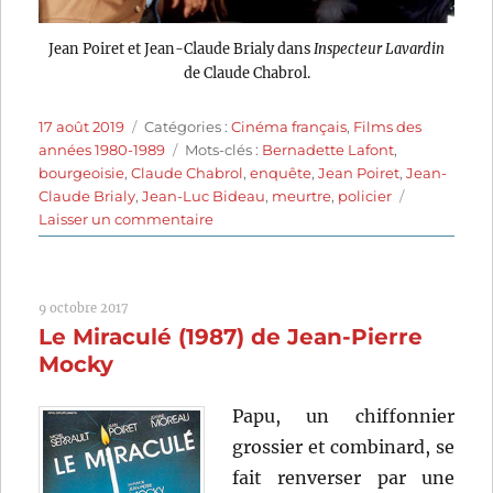
Jean Poiret et Jean-Claude Brialy dans
Inspecteur Lavardin
de Claude Chabrol.
Publié
Catégories
17 août 2019
Catégories :
Cinéma français
,
Films des
le
Étiquettes
années 1980-1989
Mots-clés :
Bernadette Lafont
,
bourgeoisie
,
Claude Chabrol
,
enquête
,
Jean Poiret
,
Jean-
Claude Brialy
,
Jean-Luc Bideau
,
meurtre
,
policier
sur
Laisser un commentaire
Inspecteur
Lavardin
(1986)
9 octobre 2017
de
Le Miraculé (1987) de Jean-Pierre
Claude
Chabrol
Mocky
Papu, un chiffonnier
grossier et combinard, se
fait renverser par une