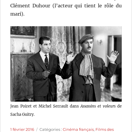
Clément Duhour (l’acteur qui tient le rôle du
mari).
Jean Poiret et Michel Serrault dans
Assassins et voleurs
de
Sacha Guitry.
Publié
Catégories
1 février 2016
Catégories :
Cinéma français
,
Films des