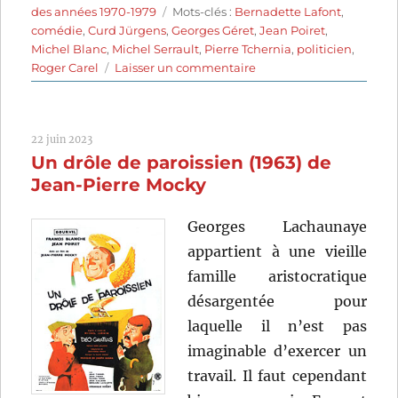
le
Étiquettes
des années 1970-1979
Mots-clés :
Bernadette Lafont
,
comédie
,
Curd Jürgens
,
Georges Géret
,
Jean Poiret
,
Michel Blanc
,
Michel Serrault
,
Pierre Tchernia
,
politicien
,
sur
Roger Carel
Laisser un commentaire
La
Gueule
de
22 juin 2023
l’autre
Un drôle de paroissien (1963) de
(1979)
de
Jean-Pierre Mocky
Pierre
Tchernia
Georges Lachaunaye
appartient à une vieille
famille aristocratique
désargentée pour
laquelle il n’est pas
imaginable d’exercer un
travail. Il faut cependant