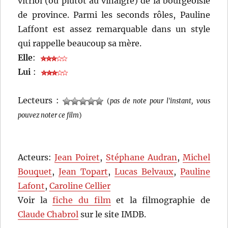
vitriol (ou plutôt au vinaigre) de la bourgeoisie
de province. Parmi les seconds rôles, Pauline
Laffont est assez remarquable dans un style
qui rappelle beaucoup sa mère.
Elle
:
Lui
:
Lecteurs :
(
pas de note pour l'instant, vous
pouvez noter ce film
)
Acteurs:
Jean Poiret
,
Stéphane Audran
,
Michel
Bouquet
,
Jean Topart
,
Lucas Belvaux
,
Pauline
Lafont
,
Caroline Cellier
Voir la
fiche du film
et la filmographie de
Claude Chabrol
sur le site IMDB.