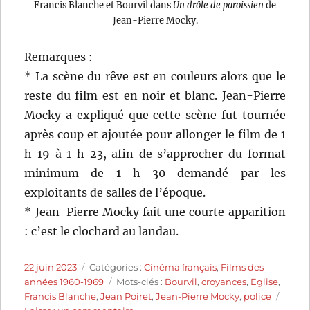
Francis Blanche et Bourvil dans
Un drôle de paroissien
de
Jean-Pierre Mocky.
Remarques :
* La scène du rêve est en couleurs alors que le
reste du film est en noir et blanc. Jean-Pierre
Mocky a expliqué que cette scène fut tournée
après coup et ajoutée pour allonger le film de 1
h 19 à 1 h 23, afin de s’approcher du format
minimum de 1 h 30 demandé par les
exploitants de salles de l’époque.
* Jean-Pierre Mocky fait une courte apparition
: c’est le clochard au landau.
Publié
Catégories
22 juin 2023
Catégories :
Cinéma français
,
Films des
le
Étiquettes
années 1960-1969
Mots-clés :
Bourvil
,
croyances
,
Eglise
,
Francis Blanche
,
Jean Poiret
,
Jean-Pierre Mocky
,
police
sur