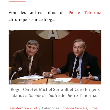
Voir les autres films de
Pierre Tchernia
chroniqués sur ce blog…
Roger Carel et Michel Serrault et Curd Jürgens
dans
La Gueule de l’autre
de Pierre Tchernia.
Publié
Catégories
8 septembre 2024
Catégories :
Cinéma français
,
Films