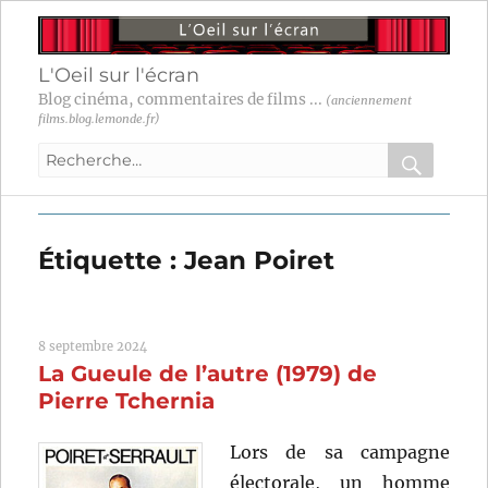
L'Oeil sur l'écran
Blog cinéma, commentaires de films ...
(anciennement
films.blog.lemonde.fr)
Recherche
pour
RECHER
OK
:
Étiquette :
Jean Poiret
8 septembre 2024
La Gueule de l’autre (1979) de
Pierre Tchernia
Lors de sa campagne
électorale, un homme