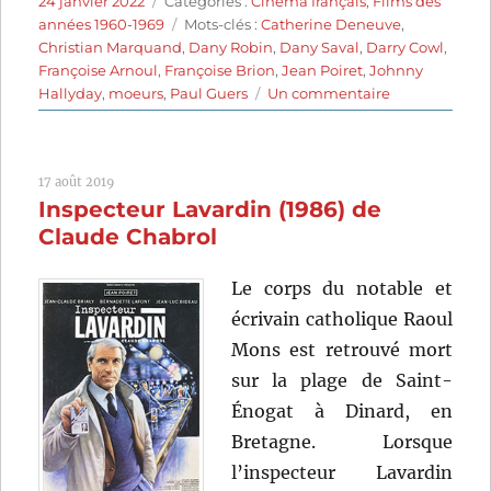
24 janvier 2022
Catégories :
Cinéma français
,
Films des
le
Étiquettes
années 1960-1969
Mots-clés :
Catherine Deneuve
,
Christian Marquand
,
Dany Robin
,
Dany Saval
,
Darry Cowl
,
Françoise Arnoul
,
Françoise Brion
,
Jean Poiret
,
Johnny
sur
Hallyday
,
moeurs
,
Paul Guers
Un commentaire
Les
Parisiennes
(1962)
17 août 2019
de
Inspecteur Lavardin (1986) de
Marc
Allégret,
Claude Chabrol
Claude
Barma,
Le corps du notable et
Michel
écrivain catholique Raoul
Boisrond
et
Mons est retrouvé mort
Jacques
sur la plage de Saint-
Poitrenaud
Énogat à Dinard, en
Bretagne. Lorsque
l’inspecteur Lavardin