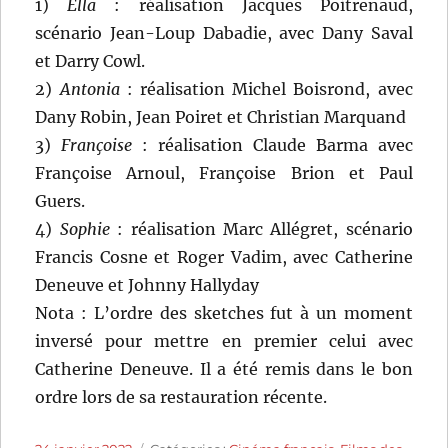
1)
Ella
: réalisation Jacques Poitrenaud,
scénario Jean-Loup Dabadie, avec Dany Saval
et Darry Cowl.
2)
Antonia
: réalisation Michel Boisrond, avec
Dany Robin, Jean Poiret et Christian Marquand
3)
Françoise
: réalisation Claude Barma avec
Françoise Arnoul, Françoise Brion et Paul
Guers.
4)
Sophie
: réalisation Marc Allégret, scénario
Francis Cosne et Roger Vadim, avec Catherine
Deneuve et Johnny Hallyday
Nota : L’ordre des sketches fut à un moment
inversé pour mettre en premier celui avec
Catherine Deneuve. Il a été remis dans le bon
ordre lors de sa restauration récente.
Publié
Catégories