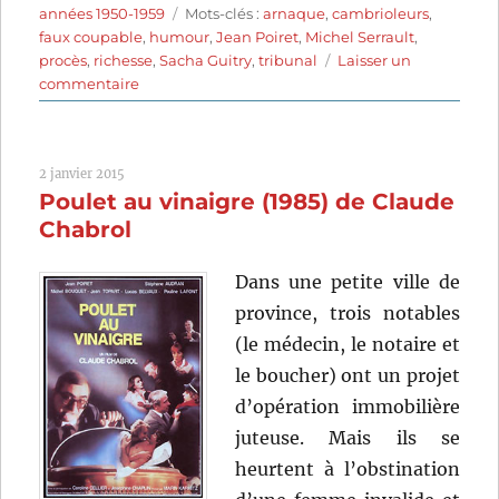
le
Étiquettes
années 1950-1959
Mots-clés :
arnaque
,
cambrioleurs
,
faux coupable
,
humour
,
Jean Poiret
,
Michel Serrault
,
procès
,
richesse
,
Sacha Guitry
,
tribunal
Laisser un
sur
commentaire
Assassins
et
voleurs
2 janvier 2015
(1957)
Poulet au vinaigre (1985) de Claude
de
Sacha
Chabrol
Guitry
Dans une petite ville de
province, trois notables
(le médecin, le notaire et
le boucher) ont un projet
d’opération immobilière
juteuse. Mais ils se
heurtent à l’obstination