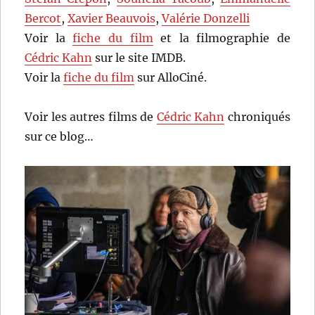
Bercot
,
Xavier Beauvois
,
Valérie Donzelli
Voir la
fiche du film
et la filmographie de
Cédric Kahn
sur le site IMDB.
Voir la
fiche du film
sur AlloCiné.
Voir les autres films de
Cédric Kahn
chroniqués
sur ce blog…