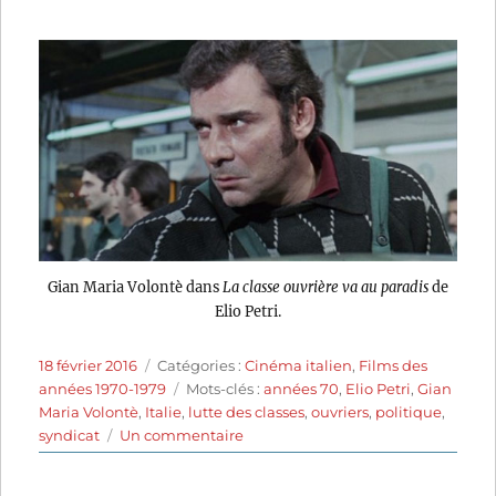
Gian Maria Volontè dans
La classe ouvrière va au paradis
de
Elio Petri.
Publié
Catégories
18 février 2016
Catégories :
Cinéma italien
,
Films des
le
Étiquettes
années 1970-1979
Mots-clés :
années 70
,
Elio Petri
,
Gian
Maria Volontè
,
Italie
,
lutte des classes
,
ouvriers
,
politique
,
sur
syndicat
Un commentaire
La
classe