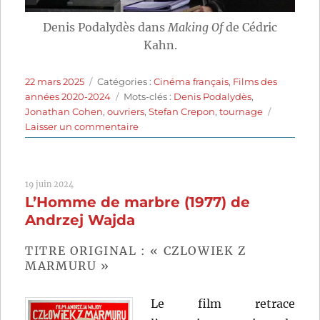
Denis Podalydès dans
Making Of
de Cédric
Kahn.
Publié
Catégories
22 mars 2025
Catégories :
Cinéma français
,
Films des
le
Étiquettes
années 2020-2024
Mots-clés :
Denis Podalydès
,
Jonathan Cohen
,
ouvriers
,
Stefan Crepon
,
tournage
sur
Laisser un commentaire
Making
Of
(2023)
19 juin 2024
de
L’Homme de marbre (1977) de
Cédric
Kahn
Andrzej Wajda
TITRE ORIGINAL : « CZLOWIEK Z
MARMURU »
Le film retrace