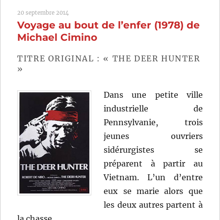
ouvrière
20 septembre 2014
va
Voyage au bout de l’enfer (1978) de
au
paradis
Michael Cimino
(1971)
de
TITRE ORIGINAL : « THE DEER HUNTER
Elio
»
Petri
Dans une petite ville
industrielle de
Pennsylvanie, trois
jeunes ouvriers
sidérurgistes se
préparent à partir au
Vietnam. L’un d’entre
eux se marie alors que
les deux autres partent à
la chasse…