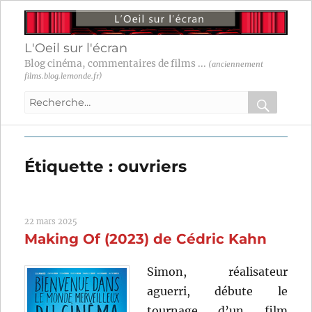
L'Oeil sur l'écran
Blog cinéma, commentaires de films ...
(anciennement
films.blog.lemonde.fr)
Recherche
pour
RECHER
OK
:
Étiquette :
ouvriers
22 mars 2025
Making Of (2023) de Cédric Kahn
Simon, réalisateur
aguerri, débute le
tournage d’un film