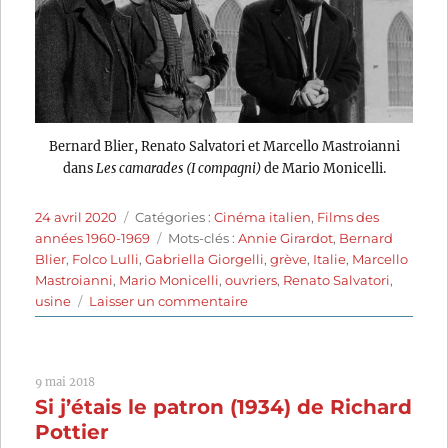
Bernard Blier, Renato Salvatori et Marcello Mastroianni
dans
Les camarades (I compagni)
de Mario Monicelli.
Publié
Catégories
24 avril 2020
Catégories :
Cinéma italien
,
Films des
le
Étiquettes
années 1960-1969
Mots-clés :
Annie Girardot
,
Bernard
Blier
,
Folco Lulli
,
Gabriella Giorgelli
,
grève
,
Italie
,
Marcello
Mastroianni
,
Mario Monicelli
,
ouvriers
,
Renato Salvatori
,
sur
usine
Laisser un commentaire
Les
Camarades
(1963)
9 mai 2018
de
Si j’étais le patron (1934) de Richard
Mario
Monicelli
Pottier