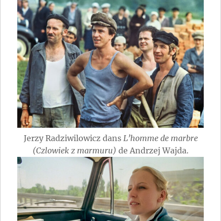
Jerzy Radziwilowicz dans
L’homme de marbre
(Czlowiek z marmuru)
de Andrzej Wajda.