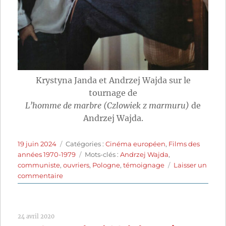
Krystyna Janda et Andrzej Wajda sur le
tournage de
L’homme de marbre (Czlowiek z marmuru)
de
Andrzej Wajda.
Publié
Catégories
19 juin 2024
Catégories :
Cinéma européen
,
Films des
le
Étiquettes
années 1970-1979
Mots-clés :
Andrzej Wajda
,
communiste
,
ouvriers
,
Pologne
,
témoignage
Laisser un
sur
commentaire
L’Homme
de
marbre
24 avril 2020
(1977)