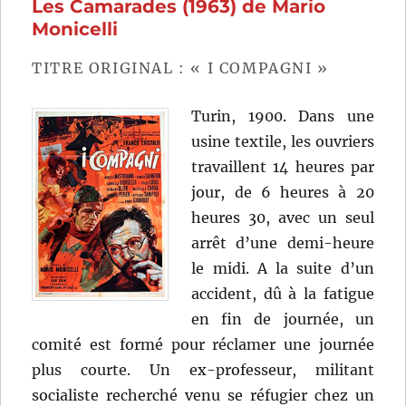
Les Camarades (1963) de Mario
de
Andrzej
Monicelli
Wajda
TITRE ORIGINAL : « I COMPAGNI »
Turin, 1900. Dans une
usine textile, les ouvriers
travaillent 14 heures par
jour, de 6 heures à 20
heures 30, avec un seul
arrêt d’une demi-heure
le midi. A la suite d’un
accident, dû à la fatigue
en fin de journée, un
comité est formé pour réclamer une journée
plus courte. Un ex-professeur, militant
socialiste recherché venu se réfugier chez un