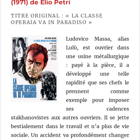
de
(1971) de Elio Petri
Richard
Pottier
TITRE ORIGINAL : « LA CLASSE
OPERAIA VA IN PARADISO »
Ludovico Massa, alias
Lulù, est ouvrier dans
une usine métallurgique
: payé à la pièce, il a
développé une telle
rapidité que ses chefs le
prennent comme
exemple pour imposer
ses cadences
stakhanovistes aux autres ouvriers. Il se jette
bestialement dans le travail et n’a plus de vie
sociale. Un accident va profondément changer