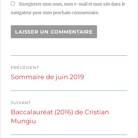
Enregistrer mon nom, mon e-mail et mon site dans le
navigateur pour mon prochain commentaire.
Navigation
PRÉCÉDENT
de
Sommaire de juin 2019
Publication
précédente :
l’article
SUIVANT
Baccalauréat (2016) de Cristian
Publication
Mungiu
suivante :