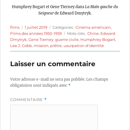
Humphrey Bogart et Gene Tierney dans
La Main gauche du
Seigneur
de Edward Dmytryk.
Auteur
Publié
Catégories
films
1 juillet 2019
Catégories :
Cinéma américain
,
le
Étiquettes
Films des années 1950-1959
Mots-clés :
Chine
,
Edward
Dmytryk
,
Gene Tierney
,
guerre civile
,
Humphrey Bogart
,
Lee J. Cobb
,
mission
,
prêtre
,
usurpation d'identité
Laisser un commentaire
Votre adresse e-mail ne sera pas publiée.
Les champs
obligatoires sont indiqués avec
*
COMMENTAIRE
*