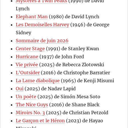
Mystères à Twin Peaks
(1990) de David
Lynch
Elephant Man
(1980) de David Lynch
Les Demoiselles Harvey
(1946) de George
Sidney
Sommaire de juin 2026
Center Stage
(1991) de Stanley Kwan
Hurricane
(1937) de John Ford
Vie privée
(2025) de Rebecca Zlotowski
L’Outsider
(2016) de Christophe Barratier
La Lame diabolique
(1965) de Kenji Misumi
Oui
(2025) de Nadav Lapid
Un poète
(2025) de Simón Mesa Soto
The Nice Guys
(2016) de Shane Black
Miroirs No. 3
(2025) de Christian Petzold
Le Garçon et le Héron
(2023) de Hayao