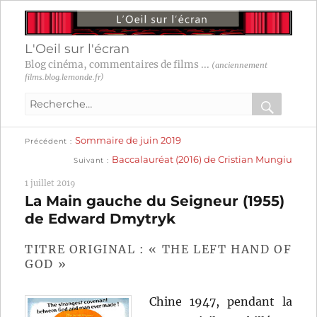
L'Oeil sur l'écran
Blog cinéma, commentaires de films ...
(anciennement
films.blog.lemonde.fr)
Recherche
pour
RECHER
OK
Publication
Navigation
Sommaire de juin 2019
:
Précédent
précédente :
Publication
Baccalauréat (2016) de Cristian Mungiu
Suivant
suivante :
de
1 juillet 2019
l’article
La Main gauche du Seigneur (1955)
de Edward Dmytryk
TITRE ORIGINAL : « THE LEFT HAND OF
GOD »
Chine 1947, pendant la