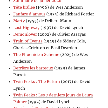
Sommaire de juillet 2026
Tête brûlée
(1996) de Wes Anderson
Fanfare d’amour
(1935) de Richard Pottier
Marty
(1955) de Delbert Mann
Lost Highway
(1997) de David Lynch
Demonlover
(2002) de Olivier Assayas
Train of Events
(1949) de Sidney Cole,
Charles Crichton et Basil Dearden
The Phoenician Scheme
(2025) de Wes
Anderson
Derrière les barreaux
(1929) de James
Parrott
Twin Peaks : The Return
(2017) de David
Lynch
Twin Peaks : Les 7 derniers jours de Laura
Palmer
(1992) de David Lynch