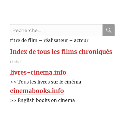
Recherche
pour
RECHER
OK
titre de film – réalisateur – acteur
:
Index de tous les films chroniqués
(6380)
livres-cinema.info
>> Tous les livres sur le cinéma
cinemabooks.info
>> English books on cinema