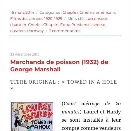
Publié
Catégories
16 mars 2014
Catégories :
Chaplin
,
Cinéma américain
,
le
Étiquettes
Films des années 1920-1929
Mots-clés :
ascenseur
,
chantier
,
Charles Chaplin
,
Edna Purviance
,
ivresse
,
sur
ouvriers
,
tramway
3 commentaires
Jour
de
paye
22 décembre 2011
(1922)
Marchands de poisson (1932) de
de
Charles
George Marshall
Chaplin
TITRE ORIGINAL : « TOWED IN A HOLE
»
(
Court métrage de 20
minutes
) Laurel et Hardy
se sont installés à leur
compte comme vendeurs