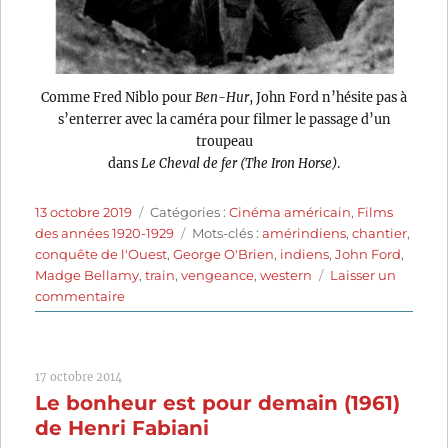
Comme Fred Niblo pour
Ben-Hur
, John Ford n’hésite pas à
s’enterrer avec la caméra pour filmer le passage d’un
troupeau
dans
Le Cheval de fer (The Iron Horse)
.
Publié
Catégories
13 octobre 2019
Catégories :
Cinéma américain
,
Films
le
Étiquettes
des années 1920-1929
Mots-clés :
amérindiens
,
chantier
,
conquête de l'Ouest
,
George O'Brien
,
indiens
,
John Ford
,
Madge Bellamy
,
train
,
vengeance
,
western
Laisser un
sur
commentaire
Le
Cheval
de
17 octobre 2014
fer
Le bonheur est pour demain (1961)
(1924)
de
de Henri Fabiani
John