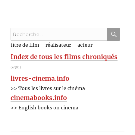
Marchands
de
poisson
(1932)
de
Recherche
George
Marshall
pour
RECHER
OK
titre de film – réalisateur – acteur
:
Index de tous les films chroniqués
(6381)
livres-cinema.info
>> Tous les livres sur le cinéma
cinemabooks.info
>> English books on cinema