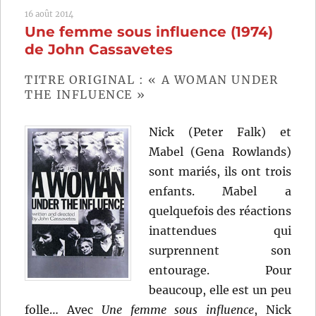
est
16 août 2014
pour
Une femme sous influence (1974)
demain
(1961)
de John Cassavetes
de
Henri
TITRE ORIGINAL : « A WOMAN UNDER
Fabiani
THE INFLUENCE »
Nick (Peter Falk) et
Mabel (Gena Rowlands)
sont mariés, ils ont trois
enfants. Mabel a
quelquefois des réactions
inattendues qui
surprennent son
entourage. Pour
beaucoup, elle est un peu
folle… Avec
Une femme sous influence
, Nick