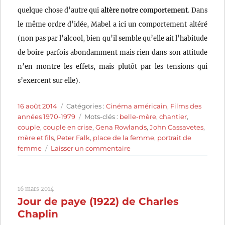
quelque chose d’autre qui
altère notre comportement
. Dans
le même ordre d’idée, Mabel a ici un comportement altéré
(non pas par l’alcool, bien qu’il semble qu’elle ait l’habitude
de boire parfois abondamment mais rien dans son attitude
n’en montre les effets, mais plutôt par les tensions qui
s’exercent sur elle).
Publié
Catégories
16 août 2014
Catégories :
Cinéma américain
,
Films des
le
Étiquettes
années 1970-1979
Mots-clés :
belle-mère
,
chantier
,
couple
,
couple en crise
,
Gena Rowlands
,
John Cassavetes
,
mère et fils
,
Peter Falk
,
place de la femme
,
portrait de
sur
femme
Laisser un commentaire
Une
femme
sous
16 mars 2014
influence
Jour de paye (1922) de Charles
(1974)
de
Chaplin
John