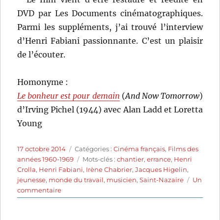
DVD par Les Documents cinématographiques.
Parmi les suppléments, j’ai trouvé l’interview
d’Henri Fabiani passionnante. C’est un plaisir
de l’écouter.
Homonyme :
Le bonheur est pour demain
(
And Now Tomorrow
)
d’Irving Pichel (1944) avec Alan Ladd et Loretta
Young
Publié
Catégories
17 octobre 2014
Catégories :
Cinéma français
,
Films des
le
Étiquettes
années 1960-1969
Mots-clés :
chantier
,
errance
,
Henri
Crolla
,
Henri Fabiani
,
Irène Chabrier
,
Jacques Higelin
,
jeunesse
,
monde du travail
,
musicien
,
Saint-Nazaire
Un
sur
commentaire
Le
bonheur