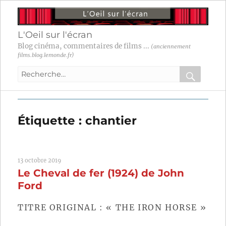
L'Oeil sur l'écran
Blog cinéma, commentaires de films ...
(anciennement
films.blog.lemonde.fr)
Recherche
pour
RECHER
OK
:
Étiquette :
chantier
13 octobre 2019
Le Cheval de fer (1924) de John
Ford
TITRE ORIGINAL : « THE IRON HORSE »