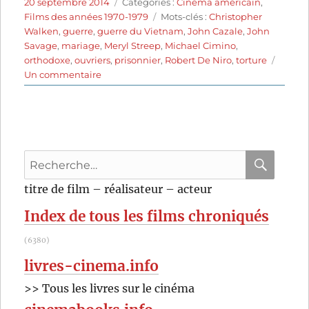
Publié
Catégories
20 septembre 2014
Catégories :
Cinéma américain
,
le
Étiquettes
Films des années 1970-1979
Mots-clés :
Christopher
Walken
,
guerre
,
guerre du Vietnam
,
John Cazale
,
John
Savage
,
mariage
,
Meryl Streep
,
Michael Cimino
,
orthodoxe
,
ouvriers
,
prisonnier
,
Robert De Niro
,
torture
sur
Un commentaire
Voyage
au
bout
de
l’enfer
Recherche
(1978)
de
pour
RECHER
OK
titre de film – réalisateur – acteur
Michael
:
Cimino
Index de tous les films chroniqués
(6380)
livres-cinema.info
>> Tous les livres sur le cinéma