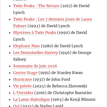
Twin Peaks : The Return
(2017) de David
Lynch
Twin Peaks : Les 7 derniers jours de Laura
Palmer
(1992) de David Lynch
Mystères à Twin Peaks
(1990) de David
Lynch
Elephant Man
(1980) de David Lynch
Les Demoiselles Harvey
(1946) de George
Sidney
Sommaire de juin 2026
Center Stage
(1991) de Stanley Kwan
Hurricane
(1937) de John Ford
Vie privée
(2025) de Rebecca Zlotowski
L’Outsider
(2016) de Christophe Barratier
La Lame diabolique
(1965) de Kenji Misumi
Oui
(2025) de Nadav Lapid