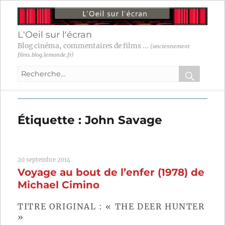
L'Oeil sur l'écran
Blog cinéma, commentaires de films ...
(anciennement
films.blog.lemonde.fr)
Recherche
pour
RECHER
OK
:
Étiquette :
John Savage
20 septembre 2014
Voyage au bout de l’enfer (1978) de
Michael Cimino
TITRE ORIGINAL : « THE DEER HUNTER
»