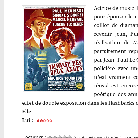
Actrice de music-
pour épouser le m
collier de diaman
revenir Jean, l
réalisation de 
parfaitement repré
par Jean-Paul Le 
policière avec u
n’est vraiment co
réussi est encor
poétique des anné
effet de double exposition dans les flashbacks 
Elle
:
–
Lui
:
Lecteurs :
(
pas de note pour l'instant, vous po