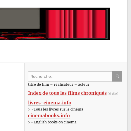
Recherche
pour
RECHE
OK
titre de film – réalisateur – acteur
:
Index de tous les films chroniqués
(6380)
livres-cinema.info
>> Tous les livres sur le cinéma
cinemabooks.info
>> English books on cinema