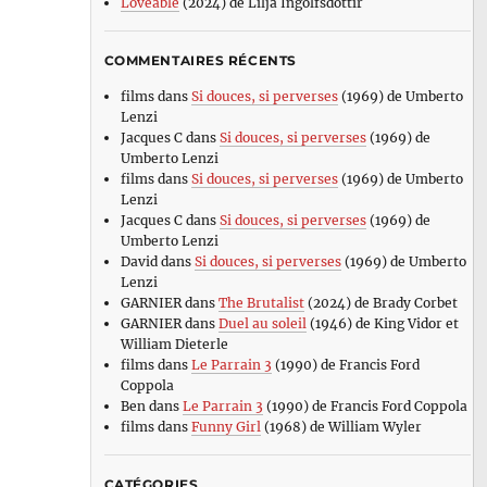
Loveable
(2024) de Lilja Ingolfsdottir
COMMENTAIRES RÉCENTS
films
dans
Si douces, si perverses
(1969) de Umberto
Lenzi
Jacques C
dans
Si douces, si perverses
(1969) de
Umberto Lenzi
films
dans
Si douces, si perverses
(1969) de Umberto
Lenzi
Jacques C
dans
Si douces, si perverses
(1969) de
Umberto Lenzi
David
dans
Si douces, si perverses
(1969) de Umberto
Lenzi
GARNIER
dans
The Brutalist
(2024) de Brady Corbet
GARNIER
dans
Duel au soleil
(1946) de King Vidor et
William Dieterle
films
dans
Le Parrain 3
(1990) de Francis Ford
Coppola
Ben
dans
Le Parrain 3
(1990) de Francis Ford Coppola
films
dans
Funny Girl
(1968) de William Wyler
CATÉGORIES