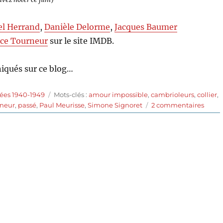
el Herrand
,
Danièle Delorme
,
Jacques Baumer
ce Tourneur
sur le site IMDB.
iqués sur ce blog…
Étiquettes
ées 1940-1949
Mots-clés :
amour impossible
,
cambrioleurs
,
collier
,
sur
rneur
,
passé
,
Paul Meurisse
,
Simone Signoret
2 commentaires
Impa
des
Deux
Ange
(1948)
de
Mauri
Tourn