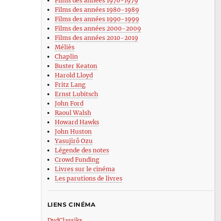
Films des années 1970-1979
Films des années 1980-1989
Films des années 1990-1999
Films des années 2000-2009
Films des années 2010-2019
Méliès
Chaplin
Buster Keaton
Harold Lloyd
Fritz Lang
Ernst Lubitsch
John Ford
Raoul Walsh
Howard Hawks
John Huston
Yasujirô Ozu
Légende des notes
Crowd Funding
Livres sur le cinéma
Les parutions de livres
LIENS CINÉMA
DvdClassiks