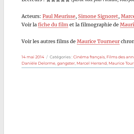
Acteurs:
Paul Meurisse
,
Simone Signoret
,
Marc
Voir la
fiche du film
et la filmographie de
Mauri
Voir les autres films de
Maurice Tourneur
chron
Publié
Catégories
14 mai 2014
Catégories :
Cinéma français
,
Films des ann
le
Danièle Delorme
,
gangster
,
Marcel Herrand
,
Maurice Tou