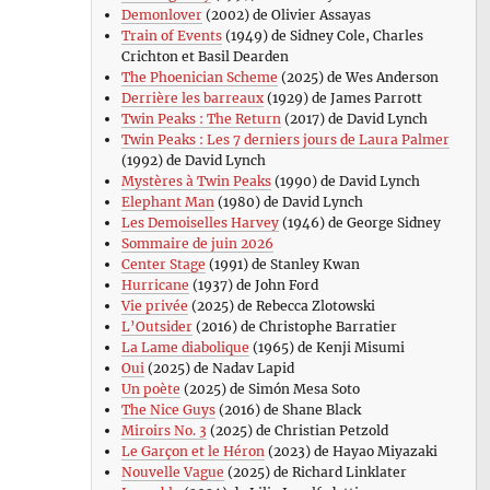
Demonlover
(2002) de Olivier Assayas
Train of Events
(1949) de Sidney Cole, Charles
Crichton et Basil Dearden
The Phoenician Scheme
(2025) de Wes Anderson
Derrière les barreaux
(1929) de James Parrott
Twin Peaks : The Return
(2017) de David Lynch
Twin Peaks : Les 7 derniers jours de Laura Palmer
(1992) de David Lynch
Mystères à Twin Peaks
(1990) de David Lynch
Elephant Man
(1980) de David Lynch
Les Demoiselles Harvey
(1946) de George Sidney
Sommaire de juin 2026
sse
Center Stage
(1991) de Stanley Kwan
Hurricane
(1937) de John Ford
Vie privée
(2025) de Rebecca Zlotowski
s
L’Outsider
(2016) de Christophe Barratier
La Lame diabolique
(1965) de Kenji Misumi
Oui
(2025) de Nadav Lapid
Un poète
(2025) de Simón Mesa Soto
ce
The Nice Guys
(2016) de Shane Black
eur
Miroirs No. 3
(2025) de Christian Petzold
Le Garçon et le Héron
(2023) de Hayao Miyazaki
Nouvelle Vague
(2025) de Richard Linklater