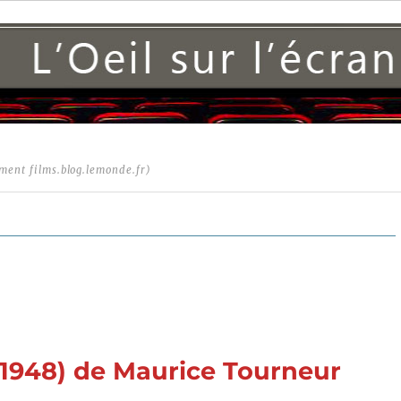
ment films.blog.lemonde.fr)
1948) de Maurice Tourneur