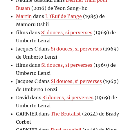
Nadine Gastaldi
dans
Dernier train pour
Busan
(2016) de Yeon Sang-ho
Martin
dans
L’Œuf de l’ange
(1985) de
Mamoru Oshii
films
dans
Si douces, si perverses
(1969) de
Umberto Lenzi
Jacques C
dans
Si douces, si perverses
(1969)
de Umberto Lenzi
films
dans
Si douces, si perverses
(1969) de
Umberto Lenzi
Jacques C
dans
Si douces, si perverses
(1969)
de Umberto Lenzi
David
dans
Si douces, si perverses
(1969) de
Umberto Lenzi
GARNIER
dans
The Brutalist
(2024) de Brady
Corbet