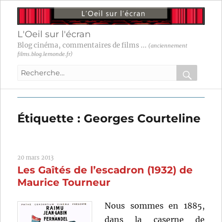
L'Oeil sur l'écran
Blog cinéma, commentaires de films ...
(anciennement
films.blog.lemonde.fr)
Recherche
pour
RECHER
OK
:
Étiquette :
Georges Courteline
20 mars 2013
Les Gaîtés de l’escadron (1932) de
Maurice Tourneur
Nous sommes en 1885,
dans la caserne de