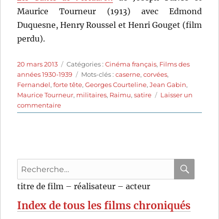
Maurice Tourneur (1913) avec Edmond
Duquesne, Henry Roussel et Henri Gouget (film
perdu).
Publié
Catégories
20 mars 2013
Catégories :
Cinéma français
,
Films des
le
Étiquettes
années 1930-1939
Mots-clés :
caserne
,
corvées
,
Fernandel
,
forte tête
,
Georges Courteline
,
Jean Gabin
,
Maurice Tourneur
,
militaires
,
Raimu
,
satire
Laisser un
sur
commentaire
Les
Gaîtés
de
l’escadron
(1932)
Recherche
de
Maurice
pour
RECHER
OK
titre de film – réalisateur – acteur
Tourneur
:
Index de tous les films chroniqués