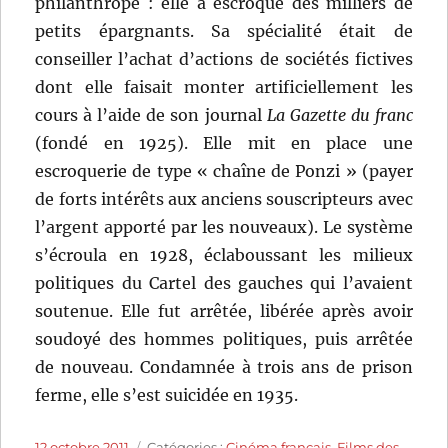
philanthrope : elle a escroqué des milliers de
petits épargnants. Sa spécialité était de
conseiller l’achat d’actions de sociétés fictives
dont elle faisait monter artificiellement les
cours à l’aide de son journal
La Gazette du franc
(fondé en 1925). Elle mit en place une
escroquerie de type « chaîne de Ponzi » (payer
de forts intérêts aux anciens souscripteurs avec
l’argent apporté par les nouveaux). Le système
s’écroula en 1928, éclaboussant les milieux
politiques du Cartel des gauches qui l’avaient
soutenue. Elle fut arrêtée, libérée après avoir
soudoyé des hommes politiques, puis arrêtée
de nouveau. Condamnée à trois ans de prison
ferme, elle s’est suicidée en 1935.
Publié
Catégories
12 octobre 2011
Catégories :
Cinéma français
,
Films des