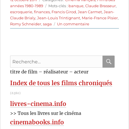
le
Étiquettes
années 1980-1989
Mots-clés :
banque
,
Claude Brasseur
,
escroquerie
,
finances
,
Francis Girod
,
Jean Carmet
,
Jean-
Claude Brialy
,
Jean-Louis Trintignant
,
Marie-France Pisier
,
sur
Romy Schneider
,
saga
Un commentaire
La
banquière
(1980)
de
Francis
Recherche
Girod
pour
RECHER
OK
titre de film – réalisateur – acteur
:
Index de tous les films chroniqués
(6380)
livres-cinema.info
>> Tous les livres sur le cinéma
cinemabooks.info