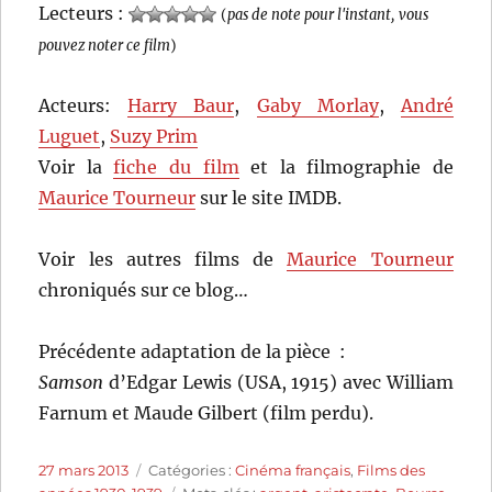
Lecteurs :
(
pas de note pour l'instant, vous
pouvez noter ce film
)
Acteurs:
Harry Baur
,
Gaby Morlay
,
André
Luguet
,
Suzy Prim
Voir la
fiche du film
et la filmographie de
Maurice Tourneur
sur le site IMDB.
Voir les autres films de
Maurice Tourneur
chroniqués sur ce blog…
Précédente adaptation de la pièce :
Samson
d’Edgar Lewis (USA, 1915) avec William
Farnum et Maude Gilbert (film perdu).
Publié
Catégories
27 mars 2013
Catégories :
Cinéma français
,
Films des
le
Étiquettes