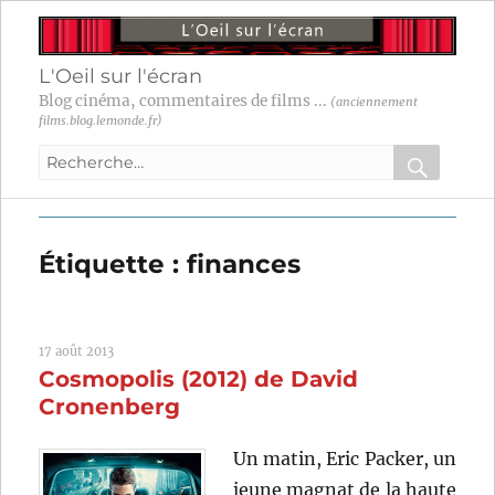
L'Oeil sur l'écran
Blog cinéma, commentaires de films ...
(anciennement
films.blog.lemonde.fr)
Recherche
pour
RECHER
OK
:
Étiquette :
finances
17 août 2013
Cosmopolis (2012) de David
Cronenberg
Un matin, Eric Packer, un
jeune magnat de la haute