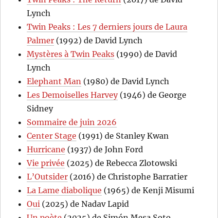
Lynch
Twin Peaks : Les 7 derniers jours de Laura
Palmer
(1992) de David Lynch
Mystères à Twin Peaks
(1990) de David
Lynch
Elephant Man
(1980) de David Lynch
Les Demoiselles Harvey
(1946) de George
Sidney
Sommaire de juin 2026
Center Stage
(1991) de Stanley Kwan
Hurricane
(1937) de John Ford
Vie privée
(2025) de Rebecca Zlotowski
L’Outsider
(2016) de Christophe Barratier
La Lame diabolique
(1965) de Kenji Misumi
Oui
(2025) de Nadav Lapid
Un poète
(2025) de Simón Mesa Soto