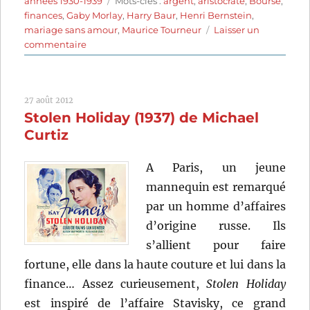
années 1930-1939
Mots-clés :
argent
,
aristocrate
,
Bourse
,
finances
,
Gaby Morlay
,
Harry Baur
,
Henri Bernstein
,
mariage sans amour
,
Maurice Tourneur
Laisser un
sur
commentaire
Samson
(1936)
de
27 août 2012
Maurice
Stolen Holiday (1937) de Michael
Tourneur
Curtiz
A Paris, un jeune
mannequin est remarqué
par un homme d’affaires
d’origine russe. Ils
s’allient pour faire
fortune, elle dans la haute couture et lui dans la
finance… Assez curieusement,
Stolen Holiday
est inspiré de l’affaire Stavisky, ce grand