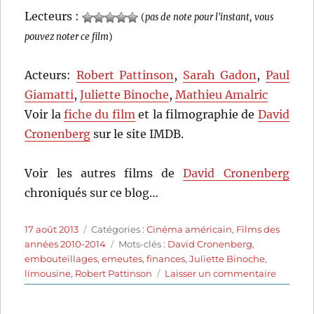
Lecteurs :
(
pas de note pour l'instant, vous
pouvez noter ce film
)
Acteurs:
Robert Pattinson
,
Sarah Gadon
,
Paul
Giamatti
,
Juliette Binoche
,
Mathieu Amalric
Voir la
fiche du film
et la filmographie de
David
Cronenberg
sur le site IMDB.
Voir les autres films de
David Cronenberg
chroniqués sur ce blog…
Publié
Catégories
17 août 2013
Catégories :
Cinéma américain
,
Films des
le
Étiquettes
années 2010-2014
Mots-clés :
David Cronenberg
,
embouteillages
,
emeutes
,
finances
,
Juliette Binoche
,
sur
limousine
,
Robert Pattinson
Laisser un commentaire
Cosmopo
(2012)