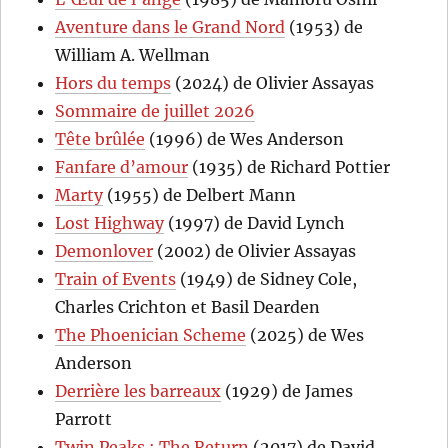
Aventure dans le Grand Nord
(1953) de
William A. Wellman
Hors du temps
(2024) de Olivier Assayas
Sommaire de juillet 2026
Tête brûlée
(1996) de Wes Anderson
Fanfare d’amour
(1935) de Richard Pottier
Marty
(1955) de Delbert Mann
Lost Highway
(1997) de David Lynch
Demonlover
(2002) de Olivier Assayas
Train of Events
(1949) de Sidney Cole,
Charles Crichton et Basil Dearden
The Phoenician Scheme
(2025) de Wes
Anderson
Derrière les barreaux
(1929) de James
Parrott
Twin Peaks : The Return
(2017) de David