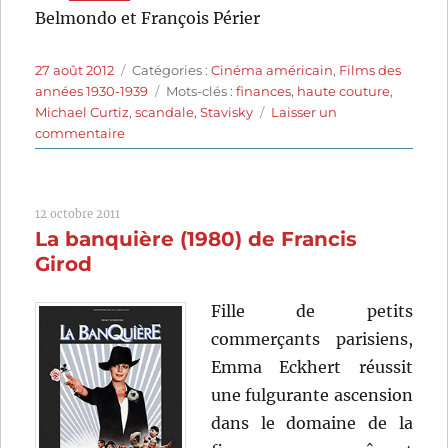
Belmondo et François Périer
Publié
Catégories
27 août 2012
Catégories :
Cinéma américain
,
Films des
le
Étiquettes
années 1930-1939
Mots-clés :
finances
,
haute couture
,
Michael Curtiz
,
scandale
,
Stavisky
Laisser un
sur
commentaire
Stolen
Holiday
(1937)
12 octobre 2011
de
La banquière (1980) de Francis
Michael
Curtiz
Girod
Fille de petits
commerçants parisiens,
Emma Eckhert réussit
une fulgurante ascension
dans le domaine de la