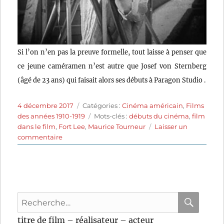
Si l’on n’en pas la preuve formelle, tout laisse à penser que
ce jeune caméramen n’est autre que Josef von Sternberg
(âgé de 23 ans) qui faisait alors ses débuts à Paragon Studio .
Publié
Catégories
4 décembre 2017
Catégories :
Cinéma américain
,
Films
le
Étiquettes
des années 1910-1919
Mots-clés :
débuts du cinéma
,
film
dans le film
,
Fort Lee
,
Maurice Tourneur
Laisser un
sur
commentaire
A
Girl’s
Folly
(1917)
de
Recherche
Maurice
Tourneur
pour
RECHER
OK
titre de film – réalisateur – acteur