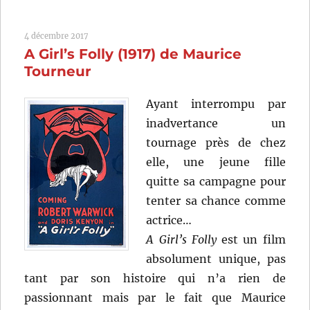
Résultats
du
4 décembre 2017
féminism
A Girl’s Folly (1917) de Maurice
(1906)
de
Tourneur
Alice
Guy
Ayant interrompu par
inadvertance un
tournage près de chez
elle, une jeune fille
quitte sa campagne pour
tenter sa chance comme
actrice…
A Girl’s Folly
est un film
absolument unique, pas
tant par son histoire qui n’a rien de
passionnant mais par le fait que Maurice