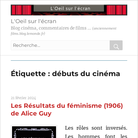
L'Oeil sur l'écran
Blog cinéma, commentaires de films ...
(anciennement
films.blog.lemonde.fr)
Recherche
pour
RECHER
OK
:
Étiquette :
débuts du cinéma
21 février 2024
Les Résultats du féminisme (1906)
de Alice Guy
Les rôles sont inversés.
Les hommes font les