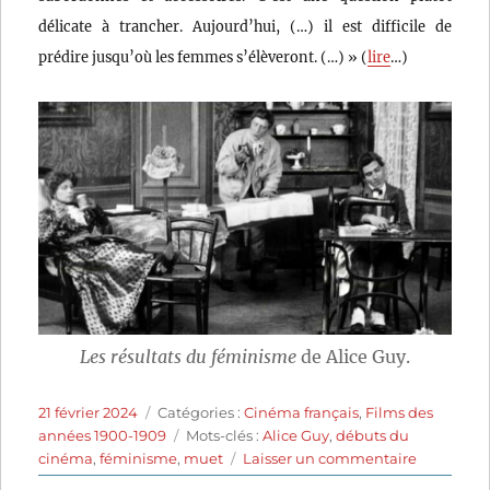
délicate à trancher. Aujourd’hui, (…) il est difficile de
prédire jusqu’où les femmes s’élèveront. (…) » (
lire
…)
Les résultats du féminisme
de Alice Guy.
Publié
Catégories
21 février 2024
Catégories :
Cinéma français
,
Films des
le
Étiquettes
années 1900-1909
Mots-clés :
Alice Guy
,
débuts du
sur
cinéma
,
féminisme
,
muet
Laisser un commentaire
Les