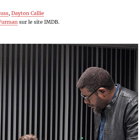
uss
,
Dayton Callie
 Furman
sur le site IMDB.