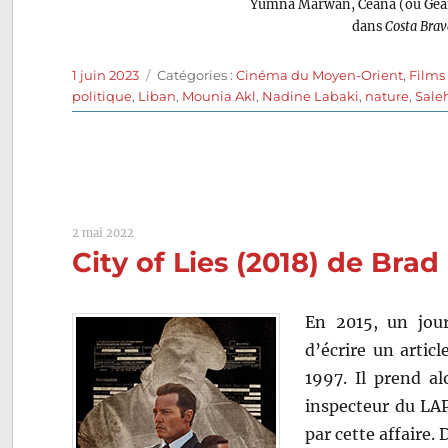
Yumna Marwan, Ceana (ou Geana
dans
Costa Bra
Publié
Catégories
1 juin 2023
Catégories :
Cinéma du Moyen-Orient
,
Films
le
politique
,
Liban
,
Mounia Akl
,
Nadine Labaki
,
nature
,
Sale
2 mai 2022
City of Lies (2018) de Bra
En 2015, un jour
d’écrire un artic
1997. Il prend a
inspecteur du LAP
par cette affaire. 