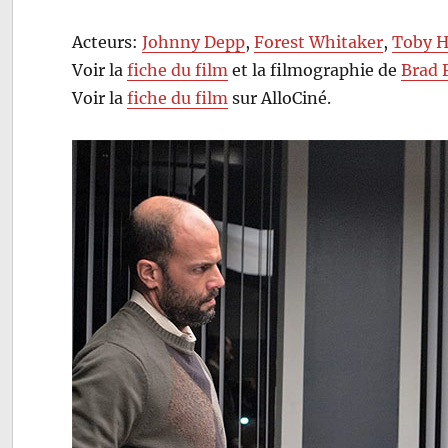
Acteurs:
Johnny Depp
,
Forest Whitaker
,
Toby H
Voir la
fiche du film
et la filmographie de
Brad
Voir la
fiche du film
sur AlloCiné.