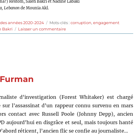
?) Restom, Saleh Bakri et Nadine Labaki
va, Lebanon
de Mounia Akl.
Étiquettes
 des années 2020-2024
Mots-clés :
corruption
,
engagement
sur
h Bakri
Laisser un commentaire
Costa
Brava,
Lebanon
(2021)
de
Mounia
Akl
d Furman
naliste d’investigation (Forest Whitaker) est chargé
le sur l’assassinat d’un rappeur connu survenu en mars
lors contact avec Russell Poole (Johnny Depp), ancien
D aujourd’hui en disgrâce et seul, mais toujours hanté
D’abord réticent, l’ancien flic se confie au journaliste…