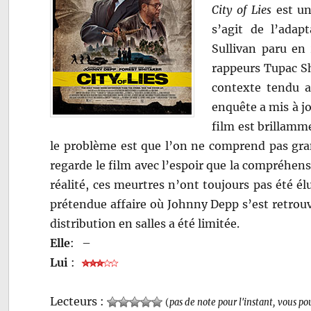
City of Lies
est un 
s’agit de l’ada
Sullivan paru en 
rappeurs Tupac Sh
contexte tendu a
enquête a mis à jo
film est brillamm
le problème est que l’on ne comprend pas gran
regarde le film avec l’espoir que la compréhensi
réalité, ces meurtres n’ont toujours pas été él
prétendue affaire où Johnny Depp s’est retrouv
distribution en salles a été limitée.
Elle
:
–
Lui
:
Lecteurs :
(
pas de note pour l'instant, vous po