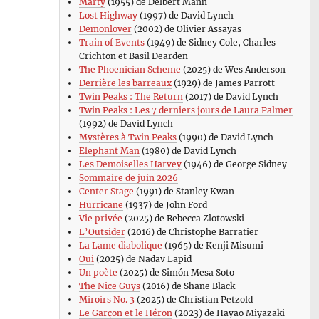
Marty
(1955) de Delbert Mann
Lost Highway
(1997) de David Lynch
Demonlover
(2002) de Olivier Assayas
Train of Events
(1949) de Sidney Cole, Charles
Crichton et Basil Dearden
The Phoenician Scheme
(2025) de Wes Anderson
Derrière les barreaux
(1929) de James Parrott
Twin Peaks : The Return
(2017) de David Lynch
Twin Peaks : Les 7 derniers jours de Laura Palmer
(1992) de David Lynch
Mystères à Twin Peaks
(1990) de David Lynch
Elephant Man
(1980) de David Lynch
Les Demoiselles Harvey
(1946) de George Sidney
Sommaire de juin 2026
Center Stage
(1991) de Stanley Kwan
Hurricane
(1937) de John Ford
Vie privée
(2025) de Rebecca Zlotowski
L’Outsider
(2016) de Christophe Barratier
La Lame diabolique
(1965) de Kenji Misumi
Oui
(2025) de Nadav Lapid
Un poète
(2025) de Simón Mesa Soto
The Nice Guys
(2016) de Shane Black
Miroirs No. 3
(2025) de Christian Petzold
Le Garçon et le Héron
(2023) de Hayao Miyazaki