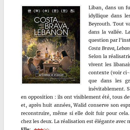
Liban, dans un fu
idyllique dans l
Beyrouth. Tout va
dans la vallée. L
question par l’in
Costa Brava, Leba
Selon la réalisatri
vivent les libana
contexte (voir ci-
que dans les gr
inévitablement. S
en opposition : ils ont visiblement été, tous d
et, après huit années, Walid conserve son espri
reconstruire, même si elle doit fuir pour cel
chez les deux. La réalisation est élégante avec
Elle
: