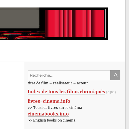
Recherche
pour
RECHE
OK
titre de film – réalisateur – acteur
:
Index de tous les films chroniqués
(6381)
livres-cinema.info
>> Tous les livres sur le cinéma
cinemabooks.info
>> English books on cinema