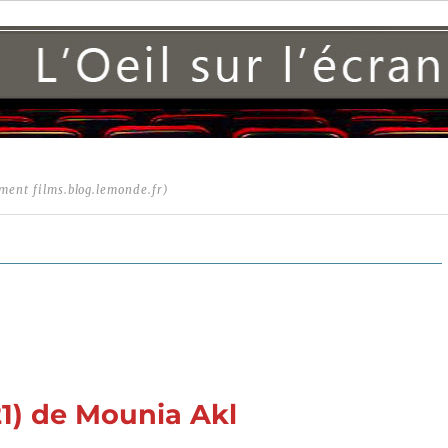
ment films.blog.lemonde.fr)
1) de Mounia Akl