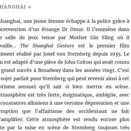
SHANGHAI »
Shanghai, une jeune femme échappe à la police grâce à
intervention d’un étrange Dr Omar. Il l’emmène dans
e salle de jeux tenue par Mother Gin Sling où il
availle…
The Shanghai Gesture
est le premier film
aiment réalisé par Josef von Sternberg depuis 1935. Le
lm est adapté d’une pièce de John Colton qui avait connu
 grand succès à Broadway dans les années vingt. C’est
sujet parfait pour Sternberg qui peut revenir ainsi à cet
otisme sensuel qu’il sait si bien mettre en scène.
atmosphère est très forte, énigmatique, ambigüe, avec
 constantes allusions à une certaine dépravation et une
rruption que l’affairisme des occidentaux ne fait
’amplifier. Cette atmosphère est rendu encore plus
rte par la mise en scène de Sternberg toujours très