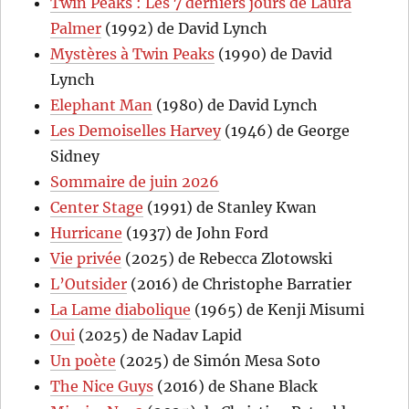
Twin Peaks : Les 7 derniers jours de Laura
Palmer
(1992) de David Lynch
Mystères à Twin Peaks
(1990) de David
Lynch
Elephant Man
(1980) de David Lynch
Les Demoiselles Harvey
(1946) de George
Sidney
Sommaire de juin 2026
Center Stage
(1991) de Stanley Kwan
Hurricane
(1937) de John Ford
Vie privée
(2025) de Rebecca Zlotowski
L’Outsider
(2016) de Christophe Barratier
La Lame diabolique
(1965) de Kenji Misumi
Oui
(2025) de Nadav Lapid
Un poète
(2025) de Simón Mesa Soto
The Nice Guys
(2016) de Shane Black