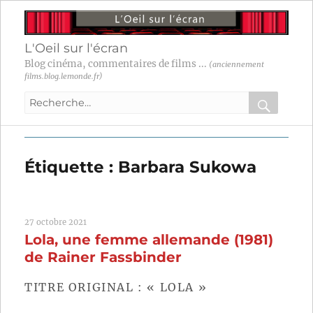
L'Oeil sur l'écran
Blog cinéma, commentaires de films ...
(anciennement
films.blog.lemonde.fr)
Recherche
pour
RECHER
OK
:
Étiquette :
Barbara Sukowa
27 octobre 2021
Lola, une femme allemande (1981)
de Rainer Fassbinder
TITRE ORIGINAL : « LOLA »