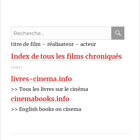
une
femme
allemande
(1981)
Recherche
de
Rainer
pour
RECHER
OK
titre de film – réalisateur – acteur
Fassbinder
:
Index de tous les films chroniqués
(6381)
livres-cinema.info
>> Tous les livres sur le cinéma
cinemabooks.info
>> English books on cinema