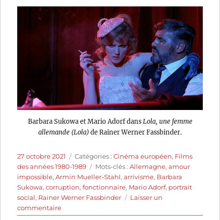
Barbara Sukowa et Mario Adorf dans
Lola, une femme
allemande (Lola)
de Rainer Werner Fassbinder.
Publié
Catégories
27 octobre 2021
Catégories :
Cinéma européen
,
Films
le
Étiquettes
des années 1980-1989
Mots-clés :
Allemagne
,
amour
impossible
,
Armin Mueller-Stahl
,
arrivisme
,
Barbara
Sukowa
,
corruption
,
fonctionnaire
,
Mario Adorf
,
portrait
social
,
Rainer Werner Fassbinder
Laisser un
sur
commentaire
Lola,