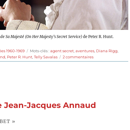
t de Sa Majesté (On Her Majesty’s Secret Service)
de Peter R. Hunt.
Étiquettes
ées 1960-1969
Mots-clés :
agent secret
,
aventures
,
Diana Rigg
,
sur
ond
,
Peter R. Hunt
,
Telly Savalas
2 commentaires
Au
service
secret
de
Sa
Majesté
(1969)
 de Jean-Jacques Annaud
de
Peter
R.
IBET »
Hunt