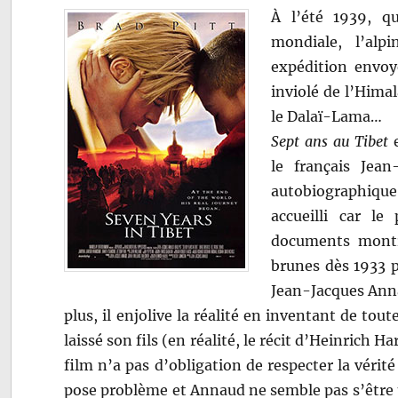
À l’été 1939, q
mondiale, l’alpi
expédition envoy
inviolé de l’Himal
le Dalaï-Lama…
Sept ans au Tibet
e
le français Jean
autobiographique
accueilli car l
documents montra
brunes dès 1933 p
Jean-Jacques Ann
plus, il enjolive la réalité en inventant de to
laissé son fils (en réalité, le récit d’Heinrich H
film n’a pas d’obligation de respecter la vérité 
pose problème et Annaud ne semble pas s’être p