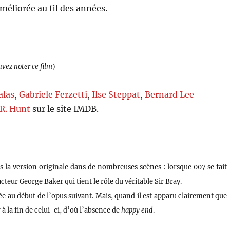
méliorée au fil des années.
uvez noter ce film
)
alas
,
Gabriele Ferzetti
,
Ilse Steppat
,
Bernard Lee
 R. Hunt
sur le site IMDB.
s la version originale dans de nombreuses scènes : lorsque 007 se fait
’acteur George Baker qui tient le rôle du véritable Sir Bray.
ée au début de l’opus suivant. Mais, quand il est apparu clairement que
 à la fin de celui-ci, d’où l’absence de
happy end
.