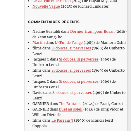
Le Garçon et le Héron
(2023) de Hayao Miyazaki
Nouvelle Vague
(2025) de Richard Linklater
COMMENTAIRES RÉCENTS
Nadine Gastaldi
dans
Dernier train pour Busan
(2016)
de Yeon Sang-ho
Martin
dans
L’Œuf de l’ange
(1985) de Mamoru Oshii
films
dans
Si douces, si perverses
(1969) de Umberto
Lenzi
Jacques C
dans
Si douces, si perverses
(1969) de
Umberto Lenzi
films
dans
Si douces, si perverses
(1969) de Umberto
Lenzi
Jacques C
dans
Si douces, si perverses
(1969) de
Umberto Lenzi
David
dans
Si douces, si perverses
(1969) de Umberto
Lenzi
GARNIER
dans
The Brutalist
(2024) de Brady Corbet
GARNIER
dans
Duel au soleil
(1946) de King Vidor et
William Dieterle
films
dans
Le Parrain 3
(1990) de Francis Ford
Coppola