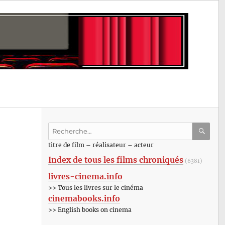
Recherche
pour
RECHE
OK
titre de film – réalisateur – acteur
:
Index de tous les films chroniqués
(6381)
livres-cinema.info
>> Tous les livres sur le cinéma
cinemabooks.info
>> English books on cinema