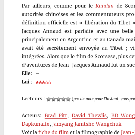
Par ailleurs, comme pour le
Kundun
de Scor
autorités chinoises et les commentateurs pro-
définition officielle est « libération du Tibet
Jacques Annaud est parfaite avec une belle 
principalement en Argentine et au Canada mais
avait été secrètement envoyée au Tibet ; vi
intégrées. Alors que le film de Scorsese, plus cen
d’aventures de Jean-Jacques Annaud fut un succ
Elle
:
–
Lui
:
Lecteurs :
(
pas de note pour l'instant, vous po
Acteurs:
Brad Pitt
,
David Thewlis
,
BD Won
Dapkunaite
,
Jamyang Jamtsho Wangchuk
Voir la
fiche du film
et la filmographie de
Jean-