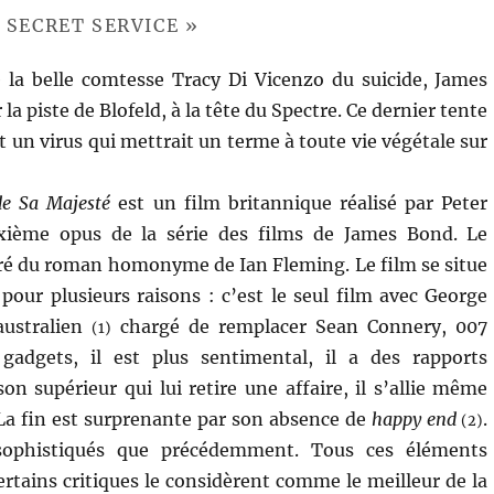
 SECRET SERVICE »
 la belle comtesse Tracy Di Vicenzo du suicide, James
la piste de Blofeld, à la tête du Spectre. Ce dernier tente
 un virus qui mettrait un terme à toute vie végétale sur
de Sa Majesté
est un film britannique réalisé par Peter
ixième opus de la série des films de James Bond. Le
iré du roman homonyme de Ian Fleming. Le film se situe
 pour plusieurs raisons : c’est le seul film avec George
australien
chargé de remplacer Sean Connery, 007
(1)
 gadgets, il est plus sentimental, il a des rapports
on supérieur qui lui retire une affaire, il s’allie même
La fin est surprenante par son absence de
happy end
.
(2)
 sophistiqués que précédemment. Tous ces éléments
ertains critiques le considèrent comme le meilleur de la