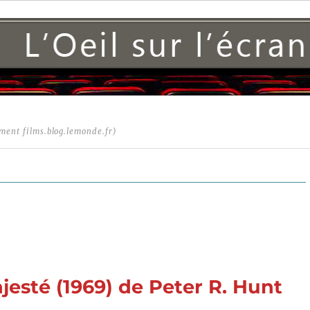
ment films.blog.lemonde.fr)
jesté (1969) de Peter R. Hunt