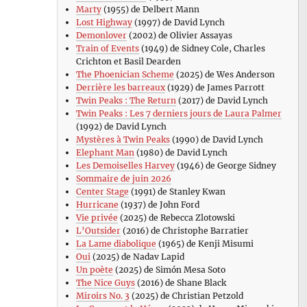
Marty
(1955) de Delbert Mann
Lost Highway
(1997) de David Lynch
Demonlover
(2002) de Olivier Assayas
Train of Events
(1949) de Sidney Cole, Charles
Crichton et Basil Dearden
The Phoenician Scheme
(2025) de Wes Anderson
Derrière les barreaux
(1929) de James Parrott
Twin Peaks : The Return
(2017) de David Lynch
Twin Peaks : Les 7 derniers jours de Laura Palmer
(1992) de David Lynch
Mystères à Twin Peaks
(1990) de David Lynch
Elephant Man
(1980) de David Lynch
Les Demoiselles Harvey
(1946) de George Sidney
Sommaire de juin 2026
Center Stage
(1991) de Stanley Kwan
Hurricane
(1937) de John Ford
Vie privée
(2025) de Rebecca Zlotowski
L’Outsider
(2016) de Christophe Barratier
La Lame diabolique
(1965) de Kenji Misumi
Oui
(2025) de Nadav Lapid
Un poète
(2025) de Simón Mesa Soto
The Nice Guys
(2016) de Shane Black
Miroirs No. 3
(2025) de Christian Petzold