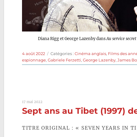
Diana Rigg et George Lazenby dans
Au service secre
Publié
Catégories
4 août 2022
Catégories :
Cinéma anglais
,
Films des ann
le
espionnage
,
Gabriele Ferzetti
,
George Lazenby
,
James B
17 mai 2022
Sept ans au Tibet (1997)
TITRE ORIGINAL : « SEVEN YEARS IN T