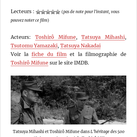
Lecteurs :
(
pas de note pour l'instant, vous
pouvez noter ce film
)
Acteurs:
Toshirô Mifune
,
Tatsuya Mihashi
,
Tsutomu Yamazaki
,
Tatsuya Nakadai
Voir la
fiche du film
et la filmographie de
Toshirô Mifune
sur le site IMDB.
Tatsuya Mihashi et Toshirô Mifune dans
L’héritage des 500