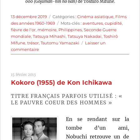
000 (Gojuman-nin no isan)
de Toshirô Mifune.
Publié
Catégories
13 décembre 2019
Catégories :
Cinéma asiatique
,
Films
le
Étiquettes
des années 1960-1969
Mots-clés :
aventures
,
cupidité
,
fièvre de l'or
,
mémoire
,
Philippines
,
Seconde Guerre
mondiale
,
Tatsuya Mihashi
,
Tatsuya Nakadai
,
Toshirô
Mifune
,
trésor
,
Tsutomu Yamazaki
Laisser un
sur
commentaire
L’Héritage
des
500
15 février 2013
000
Kokoro (1955) de Kon Ichikawa
(1963)
de
Toshirô
TITRE FRANÇAIS PARFOIS UTILISÉ : «
Mifune
LE PAUVRE COEUR DES HOMMES »
En se rendant sur la
tombe d’un ami,
Nobuchi retrouve un de