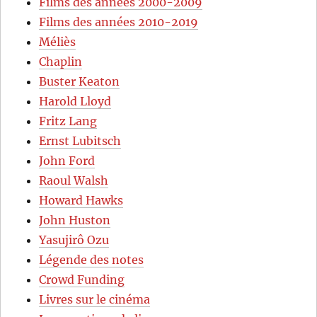
Films des années 2000-2009
Films des années 2010-2019
Méliès
Chaplin
Buster Keaton
Harold Lloyd
Fritz Lang
Ernst Lubitsch
John Ford
Raoul Walsh
Howard Hawks
John Huston
Yasujirô Ozu
Légende des notes
Crowd Funding
Livres sur le cinéma