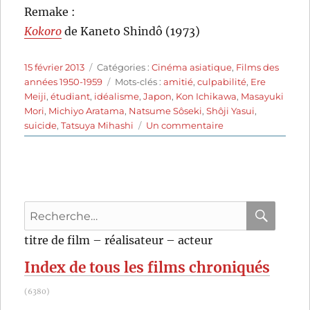
Remake :
Kokoro
de Kaneto Shindô (1973)
Publié
Catégories
15 février 2013
Catégories :
Cinéma asiatique
,
Films des
le
Étiquettes
années 1950-1959
Mots-clés :
amitié
,
culpabilité
,
Ere
Meiji
,
étudiant
,
idéalisme
,
Japon
,
Kon Ichikawa
,
Masayuki
Mori
,
Michiyo Aratama
,
Natsume Sôseki
,
Shôji Yasui
,
sur
suicide
,
Tatsuya Mihashi
Un commentaire
Kokoro
(1955)
de
Kon
Ichikawa
Recherche
pour
RECHER
OK
titre de film – réalisateur – acteur
:
Index de tous les films chroniqués
(6380)