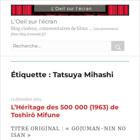
L'Oeil sur l'écran
Blog cinéma, commentaires de films ...
(anciennement
films.blog.lemonde.fr)
Recherche
pour
RECHER
OK
:
Étiquette :
Tatsuya Mihashi
13 décembre 2019
L’Héritage des 500 000 (1963) de
Toshirô Mifune
TITRE ORIGINAL : « GOJUMAN-NIN NO
ISAN »