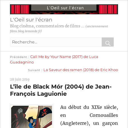
L'Oeil sur l'écran
Blog cinéma, commentaires de films ...
(anciennement
films.blog.lemonde.fr)
Recherche
pour
RECHER
OK
Publication
Navigation
Call Me by Your Name (2017) de Luca
:
Précédent
précédente :
Guadagnino
Publication
de
La Saveur des ramen (2018) de Eric Khoo
Suivant
suivante :
l’article
28 juin 2019
L’île de Black Mór (2004) de Jean-
François Laguionie
Au début du XIXe siècle,
en Cornouailles
(Angleterre), un garçon