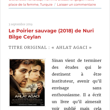
sur
place de la femme
,
Turquie
Laisser un commentaire
Sibel
(2018)
de
3 septembre 2019
Çagla
Le Poirier sauvage (2018) de Nuri
Zencirci
et
Bilge Ceylan
Guillau
Giovanet
TITRE ORIGINAL : « AHLAT AGACI »
Sinan vient de terminer
des études qui le
destinent à être
instituteur, avenir qu’il
envisage sans
enthousiasme. Il a écrit
un livre qu’il aimerait
voir publié mais cela