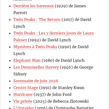
Derrière les barreaux
(1929) de James
Parrott
Twin Peaks : The Return
(2017) de David
Lynch
Twin Peaks : Les 7 derniers jours de Laura
Palmer
(1992) de David Lynch
Mystères à Twin Peaks
(1990) de David
Lynch
Elephant Man
(1980) de David Lynch
Les Demoiselles Harvey
(1946) de George
Sidney
Sommaire de juin 2026
Center Stage
(1991) de Stanley Kwan
Hurricane
(1937) de John Ford
Vie privée
(2025) de Rebecca Zlotowski
L’Outsider
(2016) de Christophe Barratier