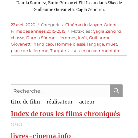
Damla Sönmez, Emin Gürsoy et Elit Iscan dans
Sibel
de
Guillaume Giovanetti, Çagla Zencirci.
Publié
Catégories
22 avril 2020
Catégories :
Cinéma du Moyen-Orient
,
le
Étiquettes
Films des années 2015-2019
Mots-clés :
Çagla Zencirci
,
chasse
,
Damla Sönmez
,
femmes
,
forêt
,
Guillaume
Giovanetti
,
handicap
,
Homme blessé
,
langage
,
muet
,
sur
place de la femme
,
Turquie
Laisser un commentaire
Sibel
(2018)
de
Çagla
Zencirci
Recherche
et
Guillau
pour
RECHER
OK
titre de film – réalisateur – acteur
Giovanet
:
Index de tous les films chroniqués
(6380)
livres-cinema.info