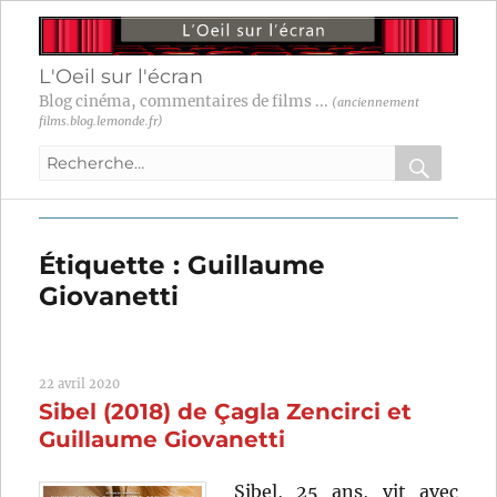
L'Oeil sur l'écran
Blog cinéma, commentaires de films ...
(anciennement
films.blog.lemonde.fr)
Recherche
pour
RECHER
OK
:
Étiquette :
Guillaume
Giovanetti
22 avril 2020
Sibel (2018) de Çagla Zencirci et
Guillaume Giovanetti
Sibel, 25 ans, vit avec