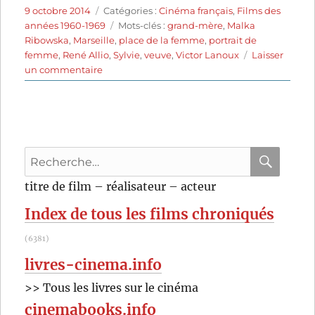
Publié
Catégories
9 octobre 2014
Catégories :
Cinéma français
,
Films des
le
Étiquettes
années 1960-1969
Mots-clés :
grand-mère
,
Malka
Ribowska
,
Marseille
,
place de la femme
,
portrait de
femme
,
René Allio
,
Sylvie
,
veuve
,
Victor Lanoux
Laisser
sur
un commentaire
La
Vieille
Dame
indigne
(1965)
Recherche
de
René
pour
RECHER
OK
titre de film – réalisateur – acteur
Allio
:
Index de tous les films chroniqués
(6381)
livres-cinema.info
>> Tous les livres sur le cinéma
cinemabooks.info