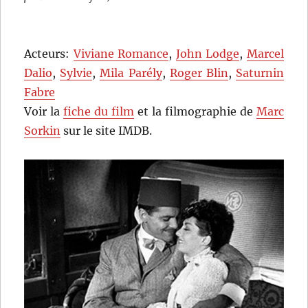
Acteurs:
Viviane Romance
,
John Lodge
,
Marcel
Dalio
,
Sylvie
,
Mila Parély
,
Roger Blin
,
Saturnin
Fabre
Voir la
fiche du film
et la filmographie de
Marc
Sorkin
sur le site IMDB.