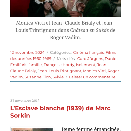
Monica Vitti et Jean-Claude Brialy et Jean-
Louis Trintignant dans
Château en Suède
de
Roger Vadim.
Publié
Catégories
12 novembre 2024
Catégories :
Cinéma français
,
Films
le
Étiquettes
des années 1960-1969
Mots-clés :
Curd Jürgens
,
Daniel
Emilfork
,
famille
,
Françoise Hardy
,
isolement
,
Jean-
Claude Brialy
,
Jean-Louis Trintignant
,
Monica Vitti
,
Roger
sur
Vadim
,
Suzanne Flon
,
Sylvie
Laisser un commentaire
Châtea
en
Suède
23 novembre 2015
(1963)
L’Esclave blanche (1939) de Marc
de
Roger
Sorkin
Vadim
Jeune femme émancipée,