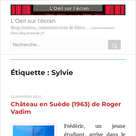
L'Oeil sur l'écran
Blog cinéma, commentaires de films ...
(anciennement
films.blog.lemonde.fr)
Recherche
pour
RECHER
OK
:
Étiquette :
Sylvie
12 novembre 2024
Château en Suède (1963) de Roger
Vadim
Frédéric, un jeune
étudiant, arrive dans le