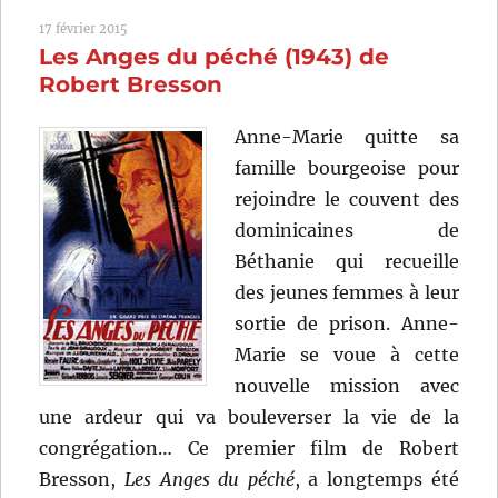
(1939)
17 février 2015
de
Les Anges du péché (1943) de
Marc
Sorkin
Robert Bresson
Anne-Marie quitte sa
famille bourgeoise pour
rejoindre le couvent des
dominicaines de
Béthanie qui recueille
des jeunes femmes à leur
sortie de prison. Anne-
Marie se voue à cette
nouvelle mission avec
une ardeur qui va bouleverser la vie de la
congrégation… Ce premier film de Robert
Bresson,
Les Anges du péché
, a longtemps été