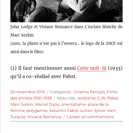
John Lodge et Viviane Romance dans
L’esclave blanche
de
Marc Sorkin
(non, la photo n’est pas à l’envers… le logo de la SNCF est
ainsi dans le film)
(1) Il faut mentionner aussi
Cette nuit-là
(1933)
qu’il a co-réalisé avec Pabst.
Publié
Catégories
23 novembre 2015
Catégories :
Cinéma français
,
Films
le
Étiquettes
des années 1930-1939
Mots-clés :
exotisme
,
G.W. Pabst
,
Marc Sorkin
,
Marcel Dalio
,
orientalisme
,
place de la
femme
,
polygamie
,
Saturnin Fabre
,
sultan
,
Sylvie
,
train
,
sur
Turquie
,
Viviane Romance
Laisser un commentaire
L’Esclave
blanche