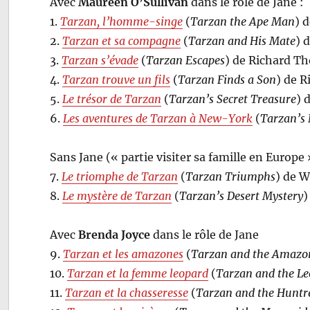
Avec
Maureen O’Sullivan
dans le rôle de Jane :
1.
Tarzan, l’homme-singe
(
Tarzan the Ape Man
) 
2.
Tarzan et sa compagne
(
Tarzan and His Mate
) 
3.
Tarzan s’évade
(
Tarzan Escapes
) de Richard T
4.
Tarzan trouve un fils
(
Tarzan Finds a Son
) de 
5.
Le trésor de Tarzan
(
Tarzan’s Secret Treasure
) 
6.
Les aventures de Tarzan à New-York
(
Tarzan’s
Sans Jane (« partie visiter sa famille en Europe 
7.
Le triomphe de Tarzan
(
Tarzan Triumphs
) de W
8.
Le mystère de Tarzan
(
Tarzan’s Desert Mystery
)
Avec
Brenda Joyce
dans le rôle de Jane
9.
Tarzan et les amazones
(
Tarzan and the Amazo
10.
Tarzan et la femme leopard
(
Tarzan and the 
11.
Tarzan et la chasseresse
(
Tarzan and the Huntr