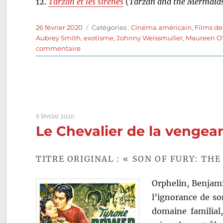
12.
Tarzan et les sirènes
(
Tarzan and the Mermaid
Publié
Catégories
26 février 2020
Catégories :
Cinéma américain
,
Films de
le
Aubrey Smith
,
exotisme
,
Johnny Weissmuller
,
Maureen O'
sur
commentaire
Tarzan,
l’homme
singe
(1932)
de
W.S.
8 février 2020
Van
Le Chevalier de la vengea
Dyke
TITRE ORIGINAL : « SON OF FURY: TH
Orphelin, Benjami
l’ignorance de so
domaine familial,