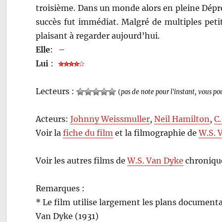
troisième. Dans un monde alors en pleine Dépre
succès fut immédiat. Malgré de multiples petit
plaisant à regarder aujourd’hui.
Elle
:
–
Lui
:
Lecteurs :
(
pas de note pour l'instant, vous po
Acteurs:
Johnny Weissmuller
,
Neil Hamilton
,
C
Voir la
fiche du film
et la filmographie de
W.S. 
Voir les autres films de
W.S. Van Dyke
chroniqué
Remarques :
* Le film utilise largement les plans documenta
Van Dyke (1931)