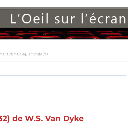
ment films.blog.lemonde.fr)
32) de W.S. Van Dyke