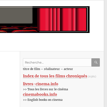
Recherche
pour
RECHE
OK
titre de film – réalisateur – acteur
:
Index de tous les films chroniqués
(6381)
livres-cinema.info
>> Tous les livres sur le cinéma
cinemabooks.info
>> English books on cinema