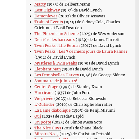
Marty
(1955) de Delbert Mann
Lost Highway
(1997) de David Lynch
Demonlover
(2002) de Olivier Assayas
Train of Events
(1949) de Sidney Cole, Charles
Crichton et Basil Dearden
The Phoenician Scheme
(2025) de Wes Anderson
Derrière les barreaux
(1929) de James Parrott
Twin Peaks : The Return
(2017) de David Lynch
Twin Peaks : Les 7 derniers jours de Laura Palmer
(1992) de David Lynch
Mystères à Twin Peaks
(1990) de David Lynch
Elephant Man
(1980) de David Lynch
Les Demoiselles Harvey
(1946) de George Sidney
Sommaire de juin 2026
Center Stage
(1991) de Stanley Kwan
Hurricane
(1937) de John Ford
Vie privée
(2025) de Rebecca Zlotowski
L’Outsider
(2016) de Christophe Barratier
La Lame diabolique
(1965) de Kenji Misumi
Oui
(2025) de Nadav Lapid
Un poète
(2025) de Simón Mesa Soto
The Nice Guys
(2016) de Shane Black
Miroirs No. 3
(2025) de Christian Petzold