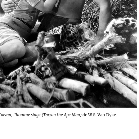
Tarzan, l’homme singe (Tarzan the Ape Man)
de W.S. Van Dyke.