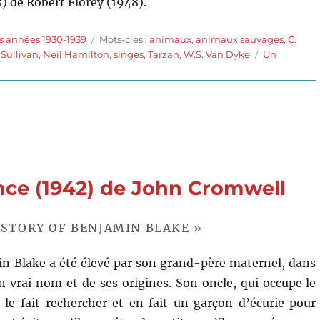
s
) de Robert Florey (1948).
Étiquettes
s années 1930-1939
Mots-clés :
animaux
,
animaux sauvages
,
C.
Sullivan
,
Neil Hamilton
,
singes
,
Tarzan
,
W.S. Van Dyke
Un
nce (1942) de John Cromwell
E STORY OF BENJAMIN BLAKE »
n Blake a été élevé par son grand-père maternel, dans
n vrai nom et de ses origines. Son oncle, qui occupe le
 le fait rechercher et en fait un garçon d’écurie pour