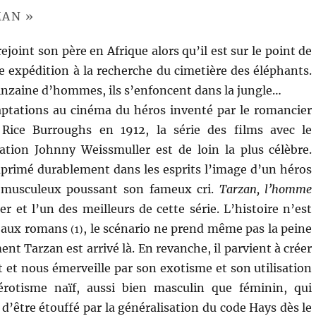
MAN »
ejoint son père en Afrique alors qu’il est sur le point de
e expédition à la recherche du cimetière des éléphants.
uinzaine d’hommes, ils s’enfoncent dans la jungle…
aptations au cinéma du héros inventé par le romancier
Rice Burroughs en 1912, la série des films avec le
tion Johnny Weissmuller est de loin la plus célèbre.
imprimé durablement dans les esprits l’image d’un héros
t musculeux poussant son fameux cri.
Tarzan, l’homme
r et l’un des meilleurs de cette série. L’histoire n’est
e aux romans
, le scénario ne prend même pas la peine
(1)
t Tarzan est arrivé là. En revanche, il parvient à créer
t et nous émerveille par son exotisme et son utilisation
rotisme naïf, aussi bien masculin que féminin, qui
 d’être étouffé par la généralisation du code Hays dès le