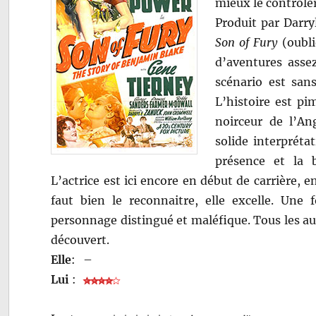
mieux le contrôler
Produit par Darry
Son of Fury
(oubli
d’aventures asse
scénario est san
L’histoire est p
noirceur de l’An
solide interprét
présence et la b
L’actrice est ici encore en début de carrière, 
faut bien le reconnaitre, elle excelle. Une
personnage distingué et maléfique. Tous les aut
découvert.
Elle
:
–
Lui
: