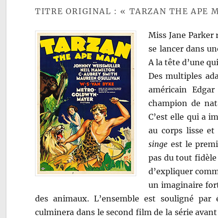
TITRE ORIGINAL : « TARZAN THE APE 
Miss Jane Parker r
se lancer dans un
A la tête d’une q
Des multiples ad
américain Edgar 
champion de nata
C’est elle qui a 
au corps lisse e
singe
est le premie
pas du tout fidèl
d’expliquer commen
un imaginaire for
des animaux. L’ensemble est souligné par é
culminera dans le second film de la série avant