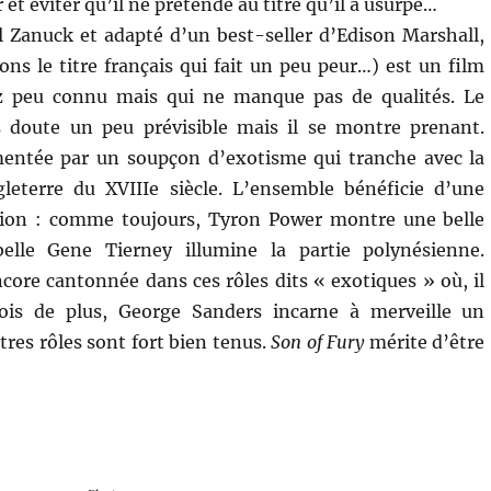
 et éviter qu’il ne prétende au titre qu’il a usurpé…
l Zanuck et adapté d’un best-seller d’Edison Marshall,
ons le titre français qui fait un peu peur…) est un film
z peu connu mais qui ne manque pas de qualités. Le
s doute un peu prévisible mais il se montre prenant.
imentée par un soupçon d’exotisme qui tranche avec la
gleterre du XVIIIe siècle. L’ensemble bénéficie d’une
ation : comme toujours, Tyron Power montre une belle
elle Gene Tierney illumine la partie polynésienne.
encore cantonnée dans ces rôles dits « exotiques » où, il
 fois de plus, George Sanders incarne à merveille un
res rôles sont fort bien tenus.
Son of Fury
mérite d’être