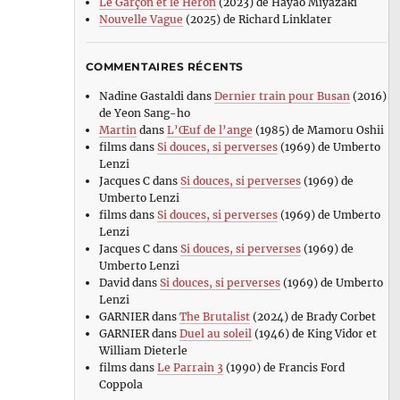
Le Garçon et le Héron
(2023) de Hayao Miyazaki
Nouvelle Vague
(2025) de Richard Linklater
COMMENTAIRES RÉCENTS
Nadine Gastaldi
dans
Dernier train pour Busan
(2016)
de Yeon Sang-ho
Martin
dans
L’Œuf de l’ange
(1985) de Mamoru Oshii
films
dans
Si douces, si perverses
(1969) de Umberto
Lenzi
Jacques C
dans
Si douces, si perverses
(1969) de
Umberto Lenzi
films
dans
Si douces, si perverses
(1969) de Umberto
Lenzi
Jacques C
dans
Si douces, si perverses
(1969) de
Umberto Lenzi
David
dans
Si douces, si perverses
(1969) de Umberto
Lenzi
GARNIER
dans
The Brutalist
(2024) de Brady Corbet
GARNIER
dans
Duel au soleil
(1946) de King Vidor et
William Dieterle
films
dans
Le Parrain 3
(1990) de Francis Ford
Coppola