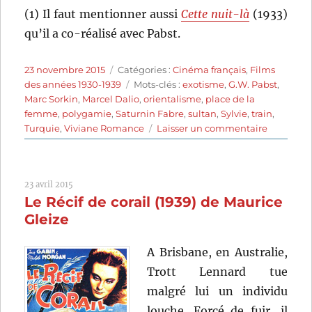
(1) Il faut mentionner aussi
Cette nuit-là
(1933)
qu’il a co-réalisé avec Pabst.
Publié
Catégories
23 novembre 2015
Catégories :
Cinéma français
,
Films
le
Étiquettes
des années 1930-1939
Mots-clés :
exotisme
,
G.W. Pabst
,
Marc Sorkin
,
Marcel Dalio
,
orientalisme
,
place de la
femme
,
polygamie
,
Saturnin Fabre
,
sultan
,
Sylvie
,
train
,
sur
Turquie
,
Viviane Romance
Laisser un commentaire
L’Esclave
blanche
(1939)
23 avril 2015
de
Le Récif de corail (1939) de Maurice
Marc
Sorkin
Gleize
A Brisbane, en Australie,
Trott Lennard tue
malgré lui un individu
louche. Forcé de fuir, il