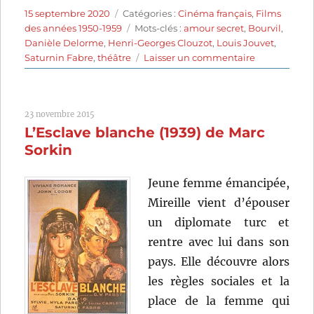
Publié
Catégories
15 septembre 2020
Catégories :
Cinéma français
,
Films
le
Étiquettes
des années 1950-1959
Mots-clés :
amour secret
,
Bourvil
,
Danièle Delorme
,
Henri-Georges Clouzot
,
Louis Jouvet
,
sur
Saturnin Fabre
,
théâtre
Laisser un commentaire
Miquette
et
sa
23 novembre 2015
mère
L’Esclave blanche (1939) de Marc
(1950)
de
Sorkin
Henri-
Georges
Jeune femme émancipée,
Clouzot
Mireille vient d’épouser
un diplomate turc et
rentre avec lui dans son
pays. Elle découvre alors
les règles sociales et la
place de la femme qui