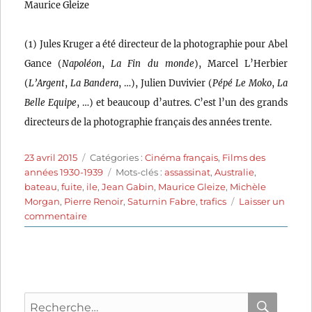
Maurice Gleize
(1) Jules Kruger a été directeur de la photographie pour Abel
Gance (
Napoléon
,
La Fin du monde
), Marcel L’Herbier
(
L’Argent
,
La Bandera
, …), Julien Duvivier (
Pépé Le Moko
,
La
Belle Equipe
, …) et beaucoup d’autres. C’est l’un des grands
directeurs de la photographie français des années trente.
Publié
Catégories
23 avril 2015
Catégories :
Cinéma français
,
Films des
le
Étiquettes
années 1930-1939
Mots-clés :
assassinat
,
Australie
,
bateau
,
fuite
,
ile
,
Jean Gabin
,
Maurice Gleize
,
Michèle
Morgan
,
Pierre Renoir
,
Saturnin Fabre
,
trafics
Laisser un
sur
commentaire
Le
Récif
de
corail
(1939)
Recherche
de