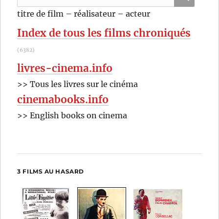
Maurice
pour
RECHER
OK
titre de film – réalisateur – acteur
Gleize
:
Index de tous les films chroniqués
(6382)
livres-cinema.info
>> Tous les livres sur le cinéma
cinemabooks.info
>> English books on cinema
3 FILMS AU HASARD