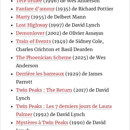
Tête brûlée
(1996) de Wes Anderson
Fanfare d’amour
(1935) de Richard Pottier
Marty
(1955) de Delbert Mann
Lost Highway
(1997) de David Lynch
Demonlover
(2002) de Olivier Assayas
Train of Events
(1949) de Sidney Cole,
Charles Crichton et Basil Dearden
The Phoenician Scheme
(2025) de Wes
Anderson
Derrière les barreaux
(1929) de James
Parrott
Twin Peaks : The Return
(2017) de David
Lynch
Twin Peaks : Les 7 derniers jours de Laura
Palmer
(1992) de David Lynch
Mystères à Twin Peaks
(1990) de David