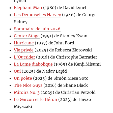
Lynch
Elephant Man
(1980) de David Lynch
Les Demoiselles Harvey
(1946) de George
Sidney
Sommaire de juin 2026
Center Stage
(1991) de Stanley Kwan
Hurricane
(1937) de John Ford
Vie privée
(2025) de Rebecca Zlotowski
L’Outsider
(2016) de Christophe Barratier
La Lame diabolique
(1965) de Kenji Misumi
Oui
(2025) de Nadav Lapid
Un poète
(2025) de Simón Mesa Soto
The Nice Guys
(2016) de Shane Black
Miroirs No. 3
(2025) de Christian Petzold
Le Garçon et le Héron
(2023) de Hayao
Miyazaki