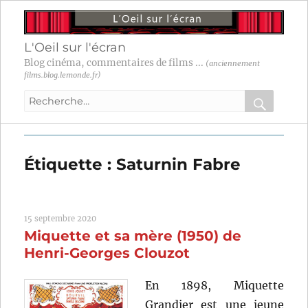
L'Oeil sur l'écran
Blog cinéma, commentaires de films ...
(anciennement
films.blog.lemonde.fr)
Recherche
pour
RECHER
OK
:
Étiquette :
Saturnin Fabre
15 septembre 2020
Miquette et sa mère (1950) de
Henri-Georges Clouzot
En 1898, Miquette
Grandier est une jeune