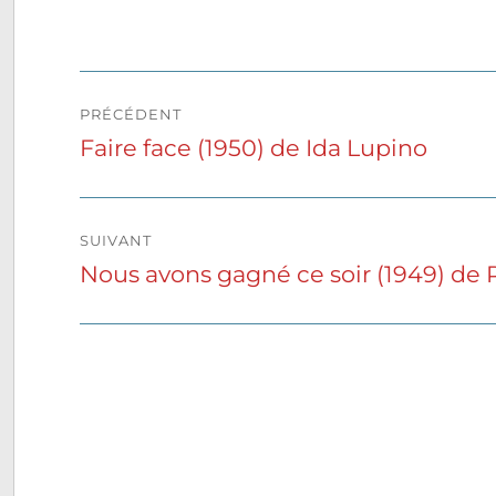
Navigation
PRÉCÉDENT
de
Faire face (1950) de Ida Lupino
Publication
précédente :
l’article
SUIVANT
Nous avons gagné ce soir (1949) de
Publication
suivante :