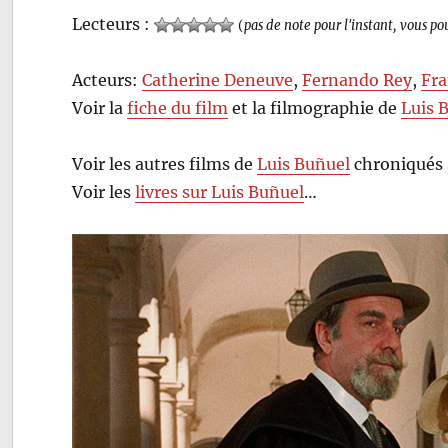
Lecteurs :
(
pas de note pour l'instant, vous po
Acteurs:
Catherine Deneuve
,
Fernando Rey
,
Fr
Voir la
fiche du film
et la filmographie de
Luis 
Voir les autres films de
Luis Buñuel
chroniqués 
Voir les
livres sur Luis Buñuel
…