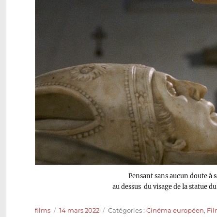
Pensant sans aucun doute à 
au dessus du visage de la statue d
Auteur
Publié
Catégories
films
14 mars 2022
Catégories :
Cinéma européen
,
Fi