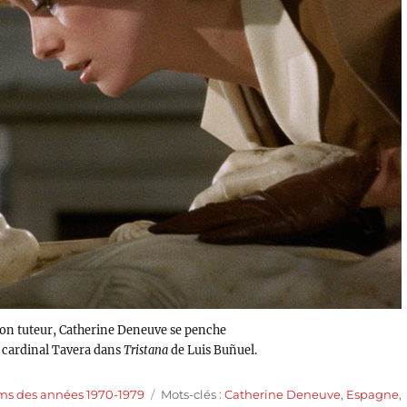
son tuteur, Catherine Deneuve se penche
u cardinal Tavera dans
Tristana
de Luis Buñuel.
Étiquettes
lms des années 1970-1979
Mots-clés :
Catherine Deneuve
,
Espagne
,