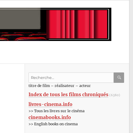
Recherche
pour
RECHE
OK
titre de film – réalisateur – acteur
:
Index de tous les films chroniqués
(6380)
livres-cinema.info
>> Tous les livres sur le cinéma
cinemabooks.info
>> English books on cinema