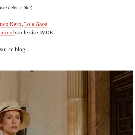
uvez noter ce film
)
anco Nero
,
Lola Gaos
Buñuel
sur le site IMDB.
sur ce blog…