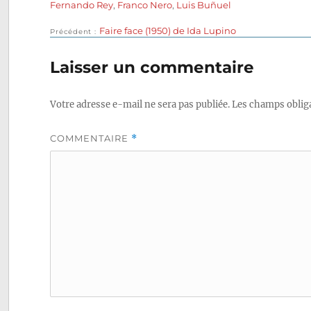
le
Fernando Rey
,
Franco Nero
,
Luis Buñuel
Publication
Faire face (1950) de Ida Lupino
Navigation
Précédent
précédente :
de
Laisser un commentaire
l’article
Votre adresse e-mail ne sera pas publiée.
Les champs obliga
COMMENTAIRE
*