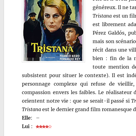
généreux. Il ne ta
Tristana
est un fil
est librement ad
Pérez Galdós, pub
mais son scénario 
récit dans une vil
bien : fin de la
toute mention de
subsistent pour situer le contexte). Il est in
personnage complexe qui refuse de vieillir,
compassion envers les faibles. Le réalisateur
orientent notre vie : que se serait-il passé si
Tr
Tristana
est le dernier grand film romanesque d
Elle
:
–
Lui
: