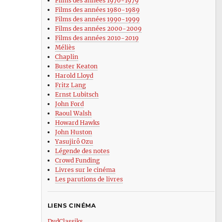
Films des années 1970-1979
Films des années 1980-1989
Films des années 1990-1999
Films des années 2000-2009
Films des années 2010-2019
Méliès
Chaplin
Buster Keaton
Harold Lloyd
Fritz Lang
Ernst Lubitsch
John Ford
Raoul Walsh
Howard Hawks
John Huston
Yasujirô Ozu
Légende des notes
Crowd Funding
Livres sur le cinéma
Les parutions de livres
LIENS CINÉMA
DvdClassiks