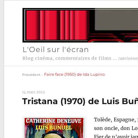
L'Oeil sur l'écran
Blog cinéma, commentaires de films ...
(ancienne
Publication
Navigation
précédente :
Faire face (1950) de Ida Lupino
Précédent
de
l’article
14 mars 2022
Tristana (1970) de Luis Bu
Tolède, Espagne, 
son oncle, don Lop
Fier de n’avoir jam