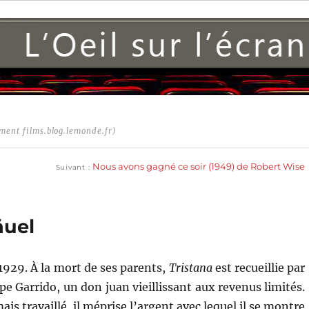
ment films.blog.lemonde.fr)
Publication
suivante :
Nous avons gagné ce soir (1949) de Robert Wise
Suivant
ñuel
1929. À la mort de ses parents,
Tristana
est recueillie par
e Garrido, un don juan vieillissant aux revenus limités.
ais travaillé, il méprise l’argent avec lequel il se montre