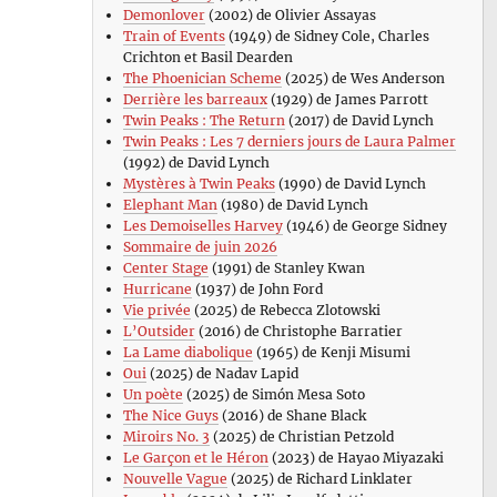
Demonlover
(2002) de Olivier Assayas
Train of Events
(1949) de Sidney Cole, Charles
Crichton et Basil Dearden
The Phoenician Scheme
(2025) de Wes Anderson
Derrière les barreaux
(1929) de James Parrott
Twin Peaks : The Return
(2017) de David Lynch
Twin Peaks : Les 7 derniers jours de Laura Palmer
(1992) de David Lynch
Mystères à Twin Peaks
(1990) de David Lynch
Elephant Man
(1980) de David Lynch
Les Demoiselles Harvey
(1946) de George Sidney
Sommaire de juin 2026
Center Stage
(1991) de Stanley Kwan
Hurricane
(1937) de John Ford
Vie privée
(2025) de Rebecca Zlotowski
L’Outsider
(2016) de Christophe Barratier
La Lame diabolique
(1965) de Kenji Misumi
Oui
(2025) de Nadav Lapid
Un poète
(2025) de Simón Mesa Soto
The Nice Guys
(2016) de Shane Black
Miroirs No. 3
(2025) de Christian Petzold
Le Garçon et le Héron
(2023) de Hayao Miyazaki
Nouvelle Vague
(2025) de Richard Linklater