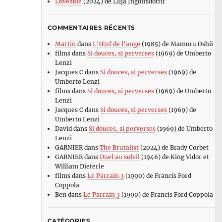
Loveable
(2024) de Lilja Ingolfsdottir
COMMENTAIRES RÉCENTS
Martin
dans
L’Œuf de l’ange
(1985) de Mamoru Oshii
films
dans
Si douces, si perverses
(1969) de Umberto
Lenzi
Jacques C
dans
Si douces, si perverses
(1969) de
Umberto Lenzi
films
dans
Si douces, si perverses
(1969) de Umberto
Lenzi
Jacques C
dans
Si douces, si perverses
(1969) de
Umberto Lenzi
David
dans
Si douces, si perverses
(1969) de Umberto
Lenzi
GARNIER
dans
The Brutalist
(2024) de Brady Corbet
GARNIER
dans
Duel au soleil
(1946) de King Vidor et
William Dieterle
films
dans
Le Parrain 3
(1990) de Francis Ford
Coppola
Ben
dans
Le Parrain 3
(1990) de Francis Ford Coppola
CATÉGORIES