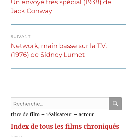
Un envoyé très spécial (1938) de
Publication
Jack Conway
précédente :
l’article
SUIVANT
Network, main basse sur la T.V.
Publication
(1976) de Sidney Lumet
suivante :
Recherche
pour
RECHER
OK
titre de film – réalisateur – acteur
:
Index de tous les films chroniqués