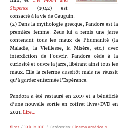
film, et
The Moon and
Sixpence
(1942) est
consacré à la vie de Gauguin.
(2) Dans la mythologie grecque, Pandore est la
première femme. Zeus lui a remis une jarre
contenant tous les maux de l’humanité (la
Maladie, la Vieillesse, la Misère, etc.) avec
interdiction de l’ouvrir. Pandore cède à la
curiosité et ouvre la jarre, libérant ainsi tous les
maux. Elle la referme aussitôt mais ne réussit
qu’à garder enfermée l’Espérance.
Pandora a été restauré en 2019 et a bénéficié
d’une nouvelle sortie en coffret livre+DVD en
2021.
Lire…
Auteur
Publié
Catégories
films
19 juin 2011
Catégories :
Cinéma américain
,