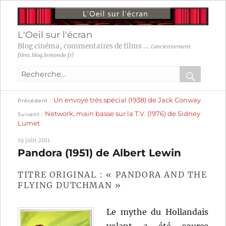
L'Oeil sur l'écran
Blog cinéma, commentaires de films ...
(anciennement
films.blog.lemonde.fr)
Recherche
pour
RECHER
OK
Publication
Navigation
Un envoyé très spécial (1938) de Jack Conway
:
Précédent
précédente :
Publication
Network, main basse sur la T.V. (1976) de Sidney
Suivant
suivante :
de
Lumet
l’article
19 juin 2011
Pandora (1951) de Albert Lewin
TITRE ORIGINAL : « PANDORA AND THE
FLYING DUTCHMAN »
Le mythe du Hollandais