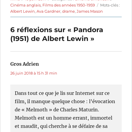
le
Étiquettes
Cinéma anglais
,
Films des années 1950-1959
Mots-clés :
Albert Lewin
,
Ava Gardner
,
drame
,
James Mason
6 réflexions sur « Pandora
(1951) de Albert Lewin »
Gros Adrien
dit :
26 juin 2018 à 15 h 31 min
Dans tout ce que je lis sur Internet sur ce
film, il manque quelque chose : l’évocation
de « Melmoth » de Charles Maturin.
Melmoth est un homme errant, immortel
et maudit, qui cherche à se défaire de sa