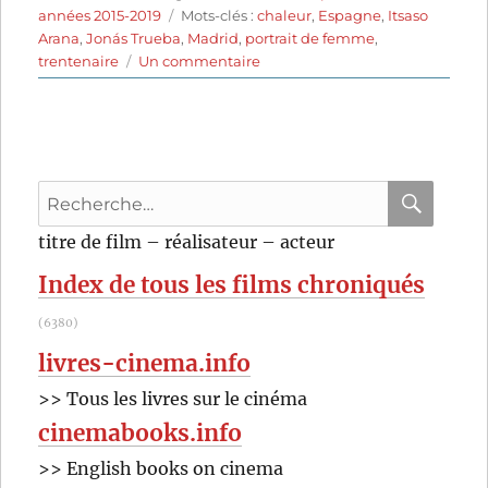
le
Étiquettes
années 2015-2019
Mots-clés :
chaleur
,
Espagne
,
Itsaso
Arana
,
Jonás Trueba
,
Madrid
,
portrait de femme
,
sur
trentenaire
Un commentaire
Eva
en
août
(2019)
de
Recherche
Jonás
Trueba
pour
RECHER
OK
titre de film – réalisateur – acteur
:
Index de tous les films chroniqués
(6380)
livres-cinema.info
>> Tous les livres sur le cinéma
cinemabooks.info
>> English books on cinema