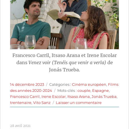
Francesco Carril, Itsaso Arana et Irene Escolar
dans
Venez voir (Tenéis que venir a verla)
de
Jonás Trueba.
Publié
Catégories
14 décembre 2023
Catégories :
Cinéma européen
,
Films
le
Étiquettes
des années 2020-2024
Mots-clés :
couple
,
Espagne
,
Francesco Carril
,
Irene Escolar
,
Itsaso Arana
,
Jonás Trueba
,
sur
trentenaire
,
Vito Sanz
Laisser un commentaire
Venez
voir
(2022)
28 avril 2021
de