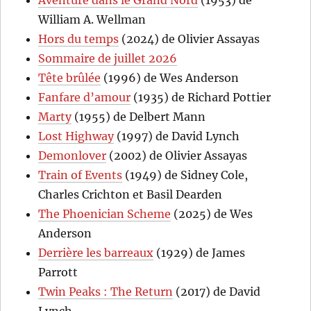
Aventure dans le Grand Nord
(1953) de
William A. Wellman
Hors du temps
(2024) de Olivier Assayas
Sommaire de juillet 2026
Tête brûlée
(1996) de Wes Anderson
Fanfare d’amour
(1935) de Richard Pottier
Marty
(1955) de Delbert Mann
Lost Highway
(1997) de David Lynch
Demonlover
(2002) de Olivier Assayas
Train of Events
(1949) de Sidney Cole,
Charles Crichton et Basil Dearden
The Phoenician Scheme
(2025) de Wes
Anderson
Derrière les barreaux
(1929) de James
Parrott
Twin Peaks : The Return
(2017) de David