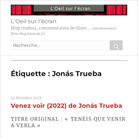
L'Oeil sur l'écran
Blog cinéma, commentaires de films ...
(anciennement
films.blog.lemonde.fr)
Recherche
pour
RECHER
OK
:
Étiquette :
Jonás Trueba
14 décembre 2023
Venez voir (2022) de Jonás Trueba
TITRE ORIGINAL : « TENÉIS QUE VENIR
A VERLA »