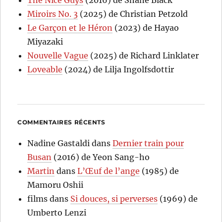
The Nice Guys
(2016) de Shane Black
Miroirs No. 3
(2025) de Christian Petzold
Le Garçon et le Héron
(2023) de Hayao
Miyazaki
Nouvelle Vague
(2025) de Richard Linklater
Loveable
(2024) de Lilja Ingolfsdottir
COMMENTAIRES RÉCENTS
Nadine Gastaldi
dans
Dernier train pour
Busan
(2016) de Yeon Sang-ho
Martin
dans
L’Œuf de l’ange
(1985) de
Mamoru Oshii
films
dans
Si douces, si perverses
(1969) de
Umberto Lenzi