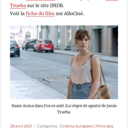
Trueba
sur le site IMDB.
Voir la
fiche du film
sur AlloCiné.
Itsaso Arana dans
Eva en août (La virgen de agosto)
de Jonás
Trueba.
Publié
Catégories
28 avril 2021
Catégories :
Cinéma européen
,
Films des