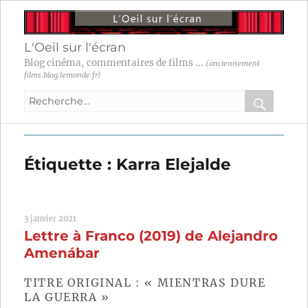
L'Oeil sur l'écran
Blog cinéma, commentaires de films ...
(anciennement
films.blog.lemonde.fr)
Recherche
pour
RECHER
OK
:
Étiquette :
Karra Elejalde
3 janvier 2021
Lettre à Franco (2019) de Alejandro
Amenábar
TITRE ORIGINAL : « MIENTRAS DURE
LA GUERRA »