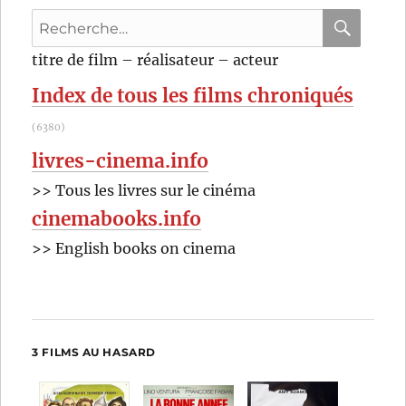
de
Recherche
Alejandro
Amenábar
pour
RECHER
OK
titre de film – réalisateur – acteur
:
Index de tous les films chroniqués
(6380)
livres-cinema.info
>> Tous les livres sur le cinéma
cinemabooks.info
>> English books on cinema
3 FILMS AU HASARD