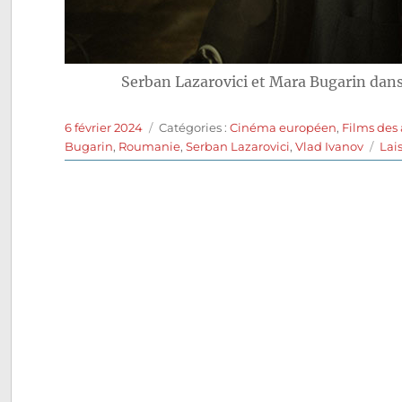
Serban Lazarovici et Mara Bugarin dan
Publié
Catégories
6 février 2024
Catégories :
Cinéma européen
,
Films des
le
Bugarin
,
Roumanie
,
Serban Lazarovici
,
Vlad Ivanov
Lai