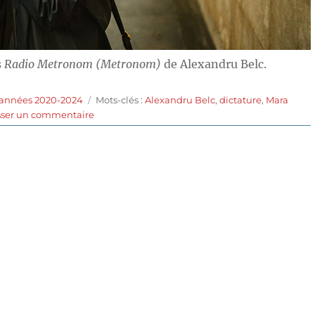
s
Radio Metronom (Metronom)
de Alexandru Belc.
Étiquettes
 années 2020-2024
Mots-clés :
Alexandru Belc
,
dictature
,
Mara
sur
sser un commentaire
Radio
Metronom
(2022)
de
Alexandru
Belc