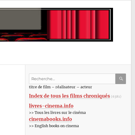
Recherche
pour
RECHE
OK
titre de film – réalisateur – acteur
:
Index de tous les films chroniqués
(6381)
livres-cinema.info
>> Tous les livres sur le cinéma
cinemabooks.info
>> English books on cinema