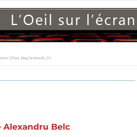
ment films.blog.lemonde.fr)
 Alexandru Belc