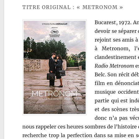
TITRE ORIGINAL : « METRONOM »
Bucarest, 1972. Ana
devoir se séparer 
rejoint ses amis à
à Metronom, l’
clandestinement
Radio
Metronom
es
Belc. Son récit d
film en dénonciati
musique occidenta
partie qui est ind
et des scènes trè
donc n’a pas vécu
nous rappeler ces heures sombres de l’histoire d
recherche trop la perfection dans sa mise en sc