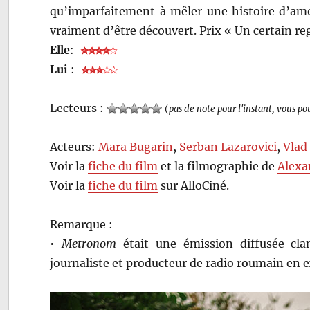
qu’imparfaitement à mêler une histoire d’amo
vraiment d’être découvert. Prix « Un certain r
Elle
:
Lui
:
Lecteurs :
(
pas de note pour l'instant, vous po
Acteurs:
Mara Bugarin
,
Serban Lazarovici
,
Vlad
Voir la
fiche du film
et la filmographie de
Alexa
Voir la
fiche du film
sur AlloCiné.
Remarque :
•
Metronom
était une émission diffusée cl
journaliste et producteur de radio roumain en ex