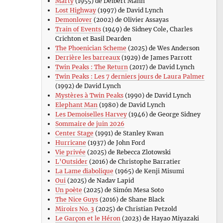
Marty
(1955) de Delbert Mann
Lost Highway
(1997) de David Lynch
Demonlover
(2002) de Olivier Assayas
Train of Events
(1949) de Sidney Cole, Charles
Crichton et Basil Dearden
The Phoenician Scheme
(2025) de Wes Anderson
Derrière les barreaux
(1929) de James Parrott
Twin Peaks : The Return
(2017) de David Lynch
Twin Peaks : Les 7 derniers jours de Laura Palmer
(1992) de David Lynch
Mystères à Twin Peaks
(1990) de David Lynch
Elephant Man
(1980) de David Lynch
Les Demoiselles Harvey
(1946) de George Sidney
Sommaire de juin 2026
Center Stage
(1991) de Stanley Kwan
Hurricane
(1937) de John Ford
Vie privée
(2025) de Rebecca Zlotowski
L’Outsider
(2016) de Christophe Barratier
La Lame diabolique
(1965) de Kenji Misumi
Oui
(2025) de Nadav Lapid
Un poète
(2025) de Simón Mesa Soto
The Nice Guys
(2016) de Shane Black
Miroirs No. 3
(2025) de Christian Petzold
Le Garçon et le Héron
(2023) de Hayao Miyazaki