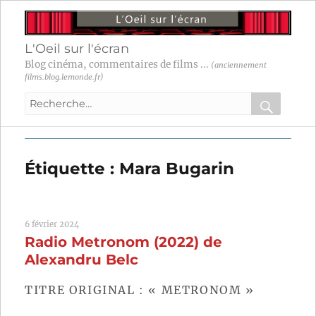
L'Oeil sur l'écran
Blog cinéma, commentaires de films ...
(anciennement
films.blog.lemonde.fr)
Recherche
pour
RECHER
OK
:
Étiquette :
Mara Bugarin
6 février 2024
Radio Metronom (2022) de
Alexandru Belc
TITRE ORIGINAL : « METRONOM »