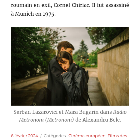
roumain en exil, Cornel Chiriac. Il fut assassiné
à Munich en 1975.
Serban Lazarovici et Mara Bugarin dans
Radio
Metronom (Metronom)
de Alexandru Belc.
Publié
Catégories
6 février 2024
Catégories :
Cinéma européen
,
Films des