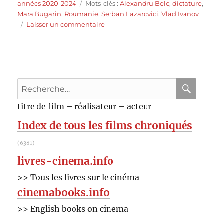
le
Étiquettes
années 2020-2024
Mots-clés :
Alexandru Belc
,
dictature
,
Mara Bugarin
,
Roumanie
,
Serban Lazarovici
,
Vlad Ivanov
sur
Laisser un commentaire
Radio
Metronom
(2022)
de
Alexandru
Recherche
Belc
pour
RECHER
OK
titre de film – réalisateur – acteur
:
Index de tous les films chroniqués
(6381)
livres-cinema.info
>> Tous les livres sur le cinéma
cinemabooks.info
>> English books on cinema