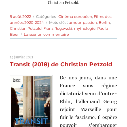
Christian Petzold.
Publié
Catégories
9 août 2022
Catégories :
Cinéma européen
,
Films des
le
Étiquettes
années 2020-2024
Mots-clés :
amour-passion
,
Berlin
,
Christian Petzold
,
Franz Rogowski
,
mythologie
,
Paula
sur
Beer
Laisser un commentaire
Ondine
(2020)
de
14 janvier 2021
Christian
Transit (2018) de Christian Petzold
Petzold
De nos jours, dans une
France sous régime
dictatorial venu d’outre-
Rhin, l’allemand Georg
rejoint Marseille pour
fuir le fascisme. Il espère
pouvoir s’embarquer