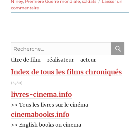
Niney
,
Première Guerre mondiale
,
soldats
Laisser un
sur
commentaire
Frantz
(2016)
de
François
Ozon
Recherche
pour
RECHER
OK
titre de film – réalisateur – acteur
:
Index de tous les films chroniqués
(6380)
livres-cinema.info
>> Tous les livres sur le cinéma
cinemabooks.info
>> English books on cinema