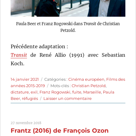
Paula Beer et Franz Rogowski dans
Transit
de Christian
Petzold.
Précédente adaptation :
Transit
de René Allio (1991) avec Sebastian
Koch.
Publié
Catégories
14 janvier 2021
Catégories :
Cinéma européen
,
Films des
le
Étiquettes
années 2015-2019
Mots-clés :
Christian Petzold
,
dictature
,
exil
,
Franz Rogowski
,
fuite
,
Marseille
,
Paula
sur
Beer
,
réfugiés
Laisser un commentaire
Transit
(2018)
de
27 novembre 2018
Christian
Frantz (2016) de François Ozon
Petzold