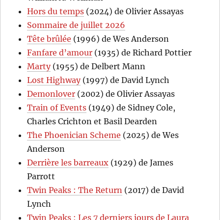
Hors du temps
(2024) de Olivier Assayas
Sommaire de juillet 2026
Tête brûlée
(1996) de Wes Anderson
Fanfare d’amour
(1935) de Richard Pottier
Marty
(1955) de Delbert Mann
Lost Highway
(1997) de David Lynch
Demonlover
(2002) de Olivier Assayas
Train of Events
(1949) de Sidney Cole,
Charles Crichton et Basil Dearden
The Phoenician Scheme
(2025) de Wes
Anderson
Derrière les barreaux
(1929) de James
Parrott
Twin Peaks : The Return
(2017) de David
Lynch
Twin Peaks : Les 7 derniers jours de Laura