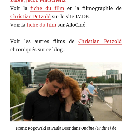
Zaree
,
Jacob Matschenz
Voir la
fiche du film
et la filmographie de
Christian Petzold
sur le site IMDB.
Voir la
fiche du film
sur AlloCiné.
Voir les autres films de
Christian Petzold
chroniqués sur ce blog…
Franz Rogowski et Paula Beer dans
Ondine (Undine)
de