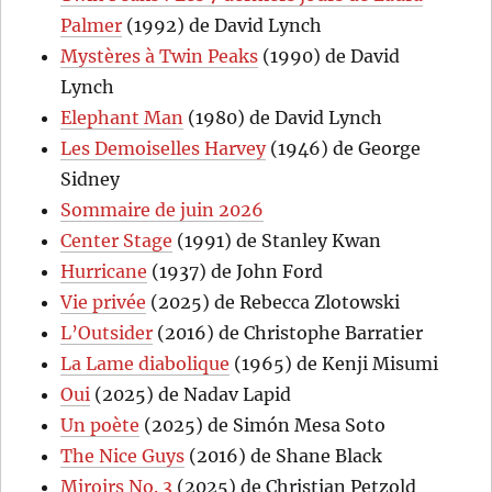
Palmer
(1992) de David Lynch
Mystères à Twin Peaks
(1990) de David
Lynch
Elephant Man
(1980) de David Lynch
Les Demoiselles Harvey
(1946) de George
Sidney
Sommaire de juin 2026
Center Stage
(1991) de Stanley Kwan
Hurricane
(1937) de John Ford
Vie privée
(2025) de Rebecca Zlotowski
L’Outsider
(2016) de Christophe Barratier
La Lame diabolique
(1965) de Kenji Misumi
Oui
(2025) de Nadav Lapid
Un poète
(2025) de Simón Mesa Soto
The Nice Guys
(2016) de Shane Black
Miroirs No. 3
(2025) de Christian Petzold