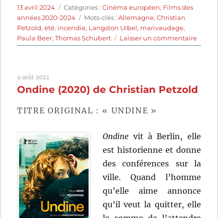
Publié
Catégories
13 avril 2024
Catégories :
Cinéma européen
,
Films des
le
Étiquettes
années 2020-2024
Mots-clés :
Allemagne
,
Christian
Petzold
,
été
,
incendie
,
Langston Uibel
,
marivaudage
,
sur
Paula Beer
,
Thomas Schubert
Laisser un commentaire
Le
Ciel
rouge
9 août 2022
(2023)
Ondine (2020) de Christian Petzold
de
Christ
Petzol
TITRE ORIGINAL : « UNDINE »
Ondine
vit à Berlin, elle
est historienne et donne
des conférences sur la
ville. Quand l’homme
qu’elle aime annonce
qu’il veut la quitter, elle