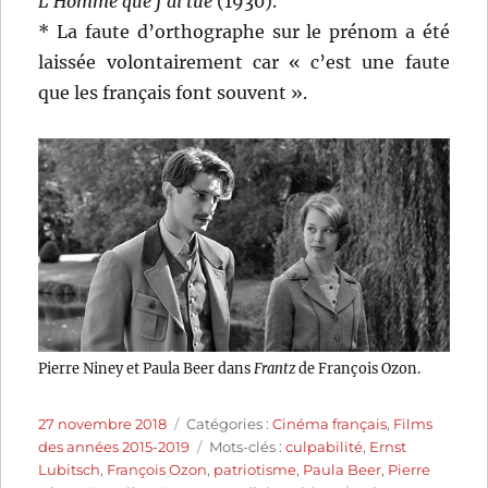
L’Homme que j’ai tué
(1930).
* La faute d’orthographe sur le prénom a été
laissée volontairement car « c’est une faute
que les français font souvent ».
Pierre Niney et Paula Beer dans
Frantz
de François Ozon.
Publié
Catégories
27 novembre 2018
Catégories :
Cinéma français
,
Films
le
Étiquettes
des années 2015-2019
Mots-clés :
culpabilité
,
Ernst
Lubitsch
,
François Ozon
,
patriotisme
,
Paula Beer
,
Pierre