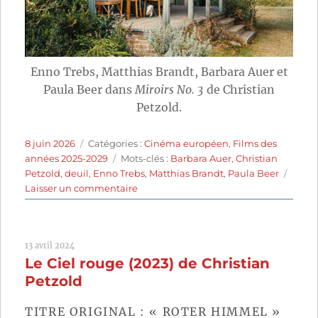
Enno Trebs, Matthias Brandt, Barbara Auer et
Paula Beer dans
Miroirs No. 3
de Christian
Petzold.
Publié
Catégories
8 juin 2026
Catégories :
Cinéma européen
,
Films des
le
Étiquettes
années 2025-2029
Mots-clés :
Barbara Auer
,
Christian
Petzold
,
deuil
,
Enno Trebs
,
Matthias Brandt
,
Paula Beer
sur
Laisser un commentaire
Miroirs
No.
3
13 avril 2024
(2025)
Le Ciel rouge (2023) de Christian
de
Christian
Petzold
Petzold
TITRE ORIGINAL : « ROTER HIMMEL »