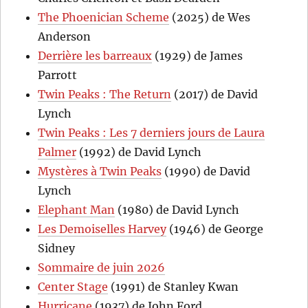
The Phoenician Scheme
(2025) de Wes
Anderson
Derrière les barreaux
(1929) de James
Parrott
Twin Peaks : The Return
(2017) de David
Lynch
Twin Peaks : Les 7 derniers jours de Laura
Palmer
(1992) de David Lynch
Mystères à Twin Peaks
(1990) de David
Lynch
Elephant Man
(1980) de David Lynch
Les Demoiselles Harvey
(1946) de George
Sidney
Sommaire de juin 2026
Center Stage
(1991) de Stanley Kwan
Hurricane
(1937) de John Ford