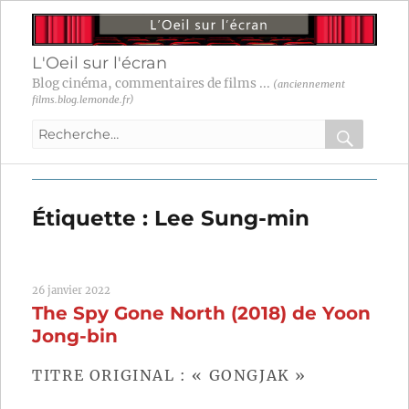
L'Oeil sur l'écran
Blog cinéma, commentaires de films ...
(anciennement
films.blog.lemonde.fr)
Recherche
pour
RECHER
OK
:
Étiquette :
Lee Sung-min
26 janvier 2022
The Spy Gone North (2018) de Yoon
Jong-bin
TITRE ORIGINAL : « GONGJAK »