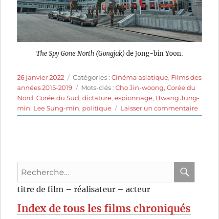
The Spy Gone North (Gongjak)
de Jong-bin Yoon.
Publié
Catégories
26 janvier 2022
Catégories :
Cinéma asiatique
,
Films des
le
Étiquettes
années 2015-2019
Mots-clés :
Cho Jin-woong
,
Corée du
Nord
,
Corée du Sud
,
dictature
,
espionnage
,
Hwang Jung-
sur
min
,
Lee Sung-min
,
politique
Laisser un commentaire
The
Spy
Gone
North
(2018)
Recherche
de
Yoon
pour
RECHER
OK
titre de film – réalisateur – acteur
Jong-
:
bin
Index de tous les films chroniqués