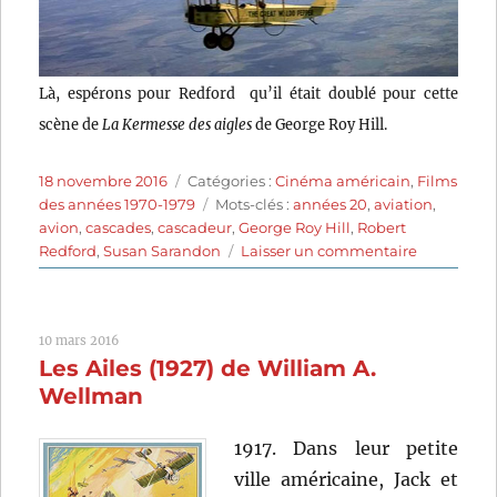
Là, espérons pour Redford qu’il était doublé pour cette
scène de
La Kermesse des aigles
de George Roy Hill.
Publié
Catégories
18 novembre 2016
Catégories :
Cinéma américain
,
Films
le
Étiquettes
des années 1970-1979
Mots-clés :
années 20
,
aviation
,
avion
,
cascades
,
cascadeur
,
George Roy Hill
,
Robert
sur
Redford
,
Susan Sarandon
Laisser un commentaire
La
Kermesse
des
10 mars 2016
aigles
Les Ailes (1927) de William A.
(1975)
de
Wellman
George
Roy
1917. Dans leur petite
Hill
ville américaine, Jack et