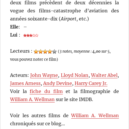
deux films précèdent de deux décennies la
vogue des films-catastrophe d’aviation des
années soixante-dix (
Airport
, etc.)
Elle
:
–
Lui
:
Lecteurs :
(
3 notes, moyenne :
4,00
sur 5
,
vous pouvez noter ce film)
Acteurs:
John Wayne
,
Lloyd Nolan
,
Walter Abel
,
James Arness
,
Andy Devine
,
Harry Carey Jr.
Voir la
fiche du film
et la filmographie de
William A. Wellman
sur le site IMDB.
Voir les autres films de
William A. Wellman
chroniqués sur ce blog…