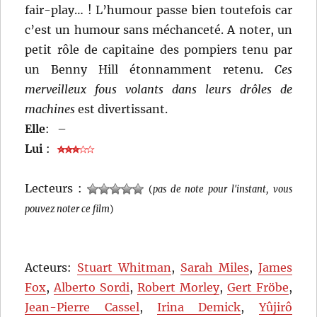
fair-play… ! L’humour passe bien toutefois car
c’est un humour sans méchanceté. A noter, un
petit rôle de capitaine des pompiers tenu par
un Benny Hill étonnamment retenu.
Ces
merveilleux fous volants dans leurs drôles de
machines
est divertissant.
Elle
:
–
Lui
:
Lecteurs :
(
pas de note pour l'instant, vous
pouvez noter ce film
)
Acteurs:
Stuart Whitman
,
Sarah Miles
,
James
Fox
,
Alberto Sordi
,
Robert Morley
,
Gert Fröbe
,
Jean-Pierre Cassel
,
Irina Demick
,
Yûjirô