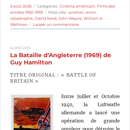
Publié
Catégories
3 août 2026
Catégories :
Cinéma américain
,
Films des
le
Étiquettes
années 1950-1959
Mots-clés :
aviation
,
avion
,
catastrophe
,
Grand Nord
,
John Wayne
,
William A.
sur
Wellman
Laisser un commentaire
Aventure
dans
le
14 avril 2025
Grand
La Bataille d’Angleterre (1969) de
Nord
(1953)
Guy Hamilton
de
William
TITRE ORIGINAL : « BATTLE OF
A.
BRITAIN »
Wellman
Entre Juillet et Octobre
1940, la Luftwaffe
allemande a lancé une
opération de grande
ampleur pour détruire le