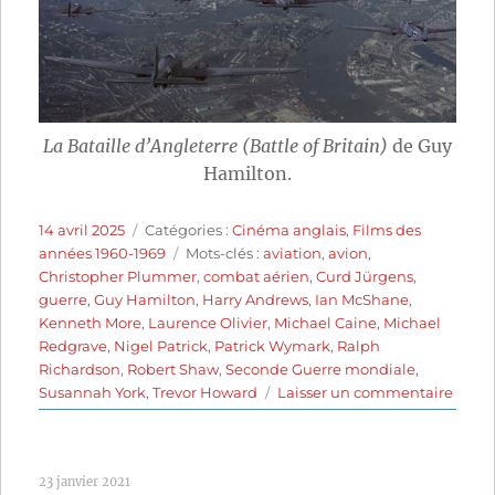
La Bataille d’Angleterre (Battle of Britain)
de Guy
Hamilton.
Publié
Catégories
14 avril 2025
Catégories :
Cinéma anglais
,
Films des
le
Étiquettes
années 1960-1969
Mots-clés :
aviation
,
avion
,
Christopher Plummer
,
combat aérien
,
Curd Jürgens
,
guerre
,
Guy Hamilton
,
Harry Andrews
,
Ian McShane
,
Kenneth More
,
Laurence Olivier
,
Michael Caine
,
Michael
Redgrave
,
Nigel Patrick
,
Patrick Wymark
,
Ralph
Richardson
,
Robert Shaw
,
Seconde Guerre mondiale
,
sur
Susannah York
,
Trevor Howard
Laisser un commentaire
La
Batail
d’Ang
23 janvier 2021
(1969)