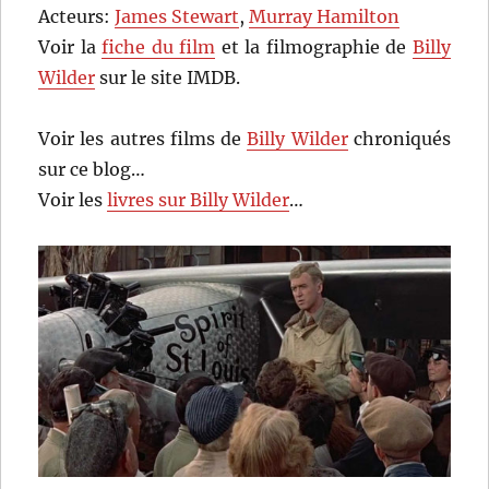
Acteurs:
James Stewart
,
Murray Hamilton
Voir la
fiche du film
et la filmographie de
Billy
Wilder
sur le site IMDB.
Voir les autres films de
Billy Wilder
chroniqués
sur ce blog…
Voir les
livres sur Billy Wilder
…