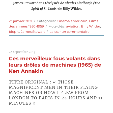
James Stewart dans
L’odyssée de Charles Lindbergh (The
Spirit of St. Louis)
de Billy Wilder.
Publié
Catégories
23 janvier 2021
Catégories :
Cinéma américain
,
Films
le
Étiquettes
des années 1950-1959
Mots-clés :
aviation
,
Billy Wilder
,
sur
biopic
,
James Stewart
Laisser un commentaire
L’odyssée
de
Charles
24 septembre 2019
Lindbergh
Ces merveilleux fous volants dans
(1957)
de
leurs drôles de machines (1965) de
Billy
Ken Annakin
Wilder
TITRE ORIGINAL : « THOSE
MAGNIFICENT MEN IN THEIR FLYING
MACHINES OR HOW I FLEW FROM
LONDON TO PARIS IN 25 HOURS AND 11
MINUTES »