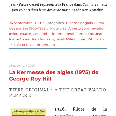
Jean-Pierre Cassel représente la France dans
Ces merveilleux
fous volants dans leurs drôles de machines
de Ken Annakin.
Publié
Catégories
24 septembre 2019
Catégories :
Cinéma anglais
,
Films
le
Étiquettes
des années 1960-1969
Mots-clés :
Alberto Sordi
,
aviation
,
avion
,
course
,
Gert Fröbe
,
international
,
James Fox
,
Jean-
Pierre Cassel
,
Ken Annakin
,
Sarah Miles
,
Stuart Whitman
sur
Laisser un commentaire
Ces
merveilleux
fous
18 novembre 2016
volants
La Kermesse des aigles (1975) de
dans
leurs
George Roy Hill
drôles
de
TITRE ORIGINAL : « THE GREAT WALDO
machines
PEPPER »
(1965)
de
1926. Pilote de la
Ken
Annakin