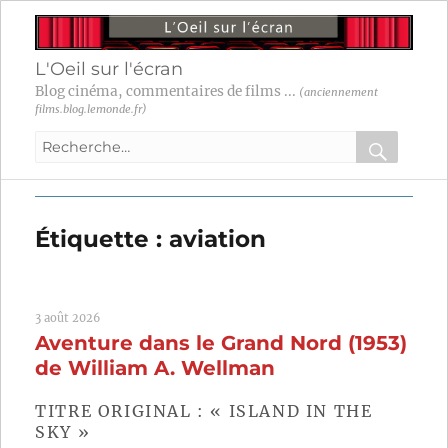
L'Oeil sur l'écran
Blog cinéma, commentaires de films ...
(anciennement
films.blog.lemonde.fr)
Recherche
pour
RECHER
OK
:
Étiquette :
aviation
3 août 2026
Aventure dans le Grand Nord (1953)
de William A. Wellman
TITRE ORIGINAL : « ISLAND IN THE
SKY »