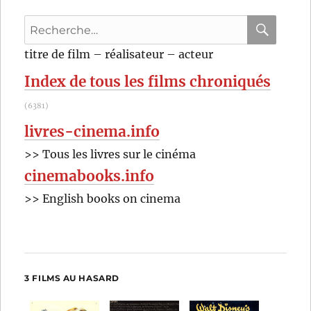
de
Recherche
John
Huston
pour
RECHER
OK
titre de film – réalisateur – acteur
:
Index de tous les films chroniqués
(6381)
livres-cinema.info
>> Tous les livres sur le cinéma
cinemabooks.info
>> English books on cinema
3 FILMS AU HASARD