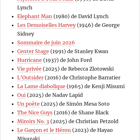
Lynch
Elephant Man
(1980) de David Lynch
Les Demoiselles Harvey
(1946) de George
Sidney
Sommaire de juin 2026
Center Stage
(1991) de Stanley Kwan
Hurricane
(1937) de John Ford
Vie privée
(2025) de Rebecca Zlotowski
L’Outsider
(2016) de Christophe Barratier
La Lame diabolique
(1965) de Kenji Misumi
Oui
(2025) de Nadav Lapid
Un poète
(2025) de Simón Mesa Soto
The Nice Guys
(2016) de Shane Black
Miroirs No. 3
(2025) de Christian Petzold
Le Garçon et le Héron
(2023) de Hayao
Miyazaki