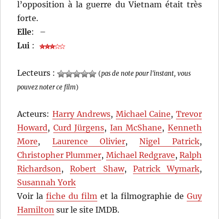
l’opposition à la guerre du Vietnam était très
forte.
Elle
:
–
Lui
:
Lecteurs :
(
pas de note pour l'instant, vous
pouvez noter ce film
)
Acteurs:
Harry Andrews
,
Michael Caine
,
Trevor
Howard
,
Curd Jürgens
,
Ian McShane
,
Kenneth
More
,
Laurence Olivier
,
Nigel Patrick
,
Christopher Plummer
,
Michael Redgrave
,
Ralph
Richardson
,
Robert Shaw
,
Patrick Wymark
,
Susannah York
Voir la
fiche du film
et la filmographie de
Guy
Hamilton
sur le site IMDB.