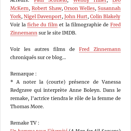
Acteurs:
Paul Scofield
,
Wendy Hiller
,
Leo
McKern
,
Robert Shaw
,
Orson Welles
,
Susannah
York
,
Nigel Davenport
,
John Hurt
,
Colin Blakely
Voir la
fiche du film
et la filmographie de
Fred
Zinnemann
sur le site IMDB.
Voir les autres films de
Fred Zinnemann
chroniqués sur ce blog…
Remarque :
* A noter la (courte) présence de Vanessa
Redgrave qui interprète Anne Boleyn. Dans le
remake, l’actrice tiendra le rôle de la femme de
Thomas More.
Remake TV :