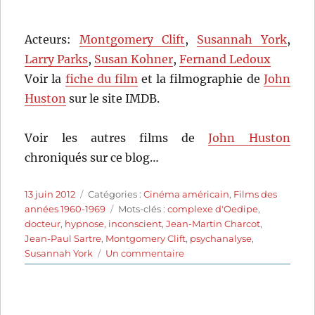
Acteurs:
Montgomery Clift
,
Susannah York
,
Larry Parks
,
Susan Kohner
,
Fernand Ledoux
Voir la
fiche du film
et la filmographie de
John
Huston
sur le site IMDB.
Voir les autres films de
John Huston
chroniqués sur ce blog…
Publié
Catégories
13 juin 2012
Catégories :
Cinéma américain
,
Films des
le
Étiquettes
années 1960-1969
Mots-clés :
complexe d'Oedipe
,
docteur
,
hypnose
,
inconscient
,
Jean-Martin Charcot
,
Jean-Paul Sartre
,
Montgomery Clift
,
psychanalyse
,
sur
Susannah York
Un commentaire
Freud,
passions
secrètes
(1962)