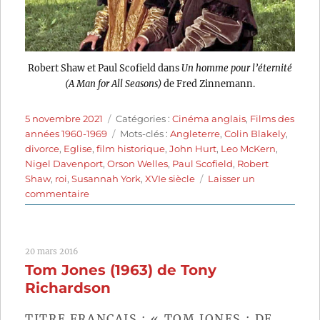
Robert Shaw et Paul Scofield dans
Un homme pour l’éternité
(A Man for All Seasons)
de Fred Zinnemann.
Publié
Catégories
5 novembre 2021
Catégories :
Cinéma anglais
,
Films des
le
Étiquettes
années 1960-1969
Mots-clés :
Angleterre
,
Colin Blakely
,
divorce
,
Eglise
,
film historique
,
John Hurt
,
Leo McKern
,
Nigel Davenport
,
Orson Welles
,
Paul Scofield
,
Robert
Shaw
,
roi
,
Susannah York
,
XVIe siècle
Laisser un
sur
commentaire
Un
homme
pour
20 mars 2016
l’éternité
Tom Jones (1963) de Tony
(1966)
de
Richardson
Fred
Zinnemann
TITRE FRANÇAIS : « TOM JONES : DE