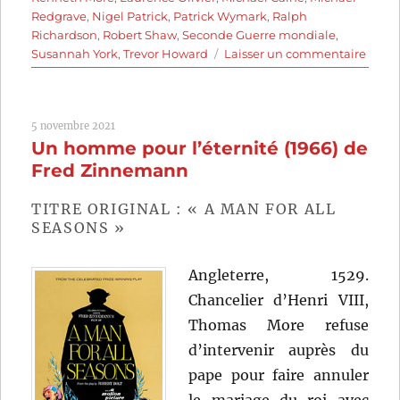
Redgrave
,
Nigel Patrick
,
Patrick Wymark
,
Ralph
Richardson
,
Robert Shaw
,
Seconde Guerre mondiale
,
sur
Susannah York
,
Trevor Howard
Laisser un commentaire
La
Batail
d’Ang
5 novembre 2021
(1969)
Un homme pour l’éternité (1966) de
de
Guy
Fred Zinnemann
Hami
TITRE ORIGINAL : « A MAN FOR ALL
SEASONS »
Angleterre, 1529.
Chancelier d’Henri VIII,
Thomas More refuse
d’intervenir auprès du
pape pour faire annuler