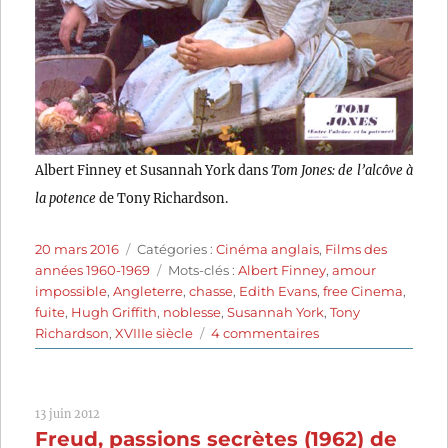
Albert Finney et Susannah York dans
Tom Jones: de l’alcôve à
la potence
de Tony Richardson.
Publié
Catégories
20 mars 2016
Catégories :
Cinéma anglais
,
Films des
le
Étiquettes
années 1960-1969
Mots-clés :
Albert Finney
,
amour
impossible
,
Angleterre
,
chasse
,
Edith Evans
,
free Cinema
,
fuite
,
Hugh Griffith
,
noblesse
,
Susannah York
,
Tony
sur
Richardson
,
XVIIIe siècle
4 commentaires
Tom
Jones
(1963)
13 juin 2012
de
Freud, passions secrètes (1962) de
Tony