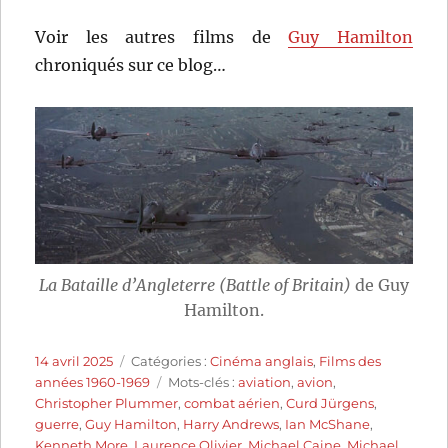
Voir les autres films de
Guy Hamilton
chroniqués sur ce blog…
La Bataille d’Angleterre (Battle of Britain)
de Guy
Hamilton.
Publié
Catégories
14 avril 2025
Catégories :
Cinéma anglais
,
Films des
le
Étiquettes
années 1960-1969
Mots-clés :
aviation
,
avion
,
Christopher Plummer
,
combat aérien
,
Curd Jürgens
,
guerre
,
Guy Hamilton
,
Harry Andrews
,
Ian McShane
,
Kenneth More
,
Laurence Olivier
,
Michael Caine
,
Michael