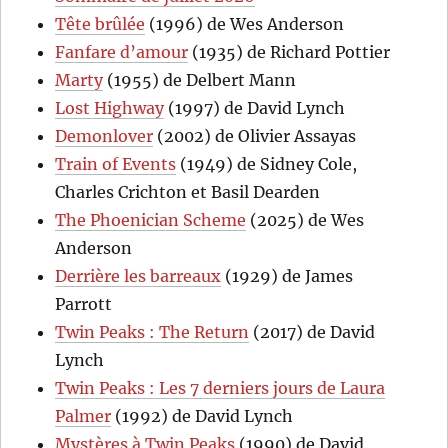
Tête brûlée
(1996) de Wes Anderson
Fanfare d’amour
(1935) de Richard Pottier
Marty
(1955) de Delbert Mann
Lost Highway
(1997) de David Lynch
Demonlover
(2002) de Olivier Assayas
Train of Events
(1949) de Sidney Cole,
Charles Crichton et Basil Dearden
The Phoenician Scheme
(2025) de Wes
Anderson
Derrière les barreaux
(1929) de James
Parrott
Twin Peaks : The Return
(2017) de David
Lynch
Twin Peaks : Les 7 derniers jours de Laura
Palmer
(1992) de David Lynch
Mystères à Twin Peaks
(1990) de David