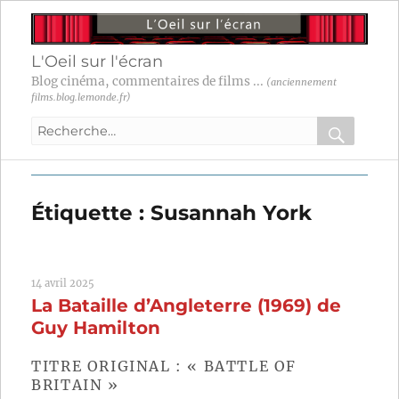
L'Oeil sur l'écran
Blog cinéma, commentaires de films ...
(anciennement
films.blog.lemonde.fr)
Recherche
pour
RECHER
OK
:
Étiquette :
Susannah York
14 avril 2025
La Bataille d’Angleterre (1969) de
Guy Hamilton
TITRE ORIGINAL : « BATTLE OF
BRITAIN »