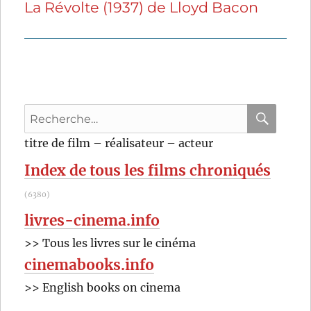
La Révolte (1937) de Lloyd Bacon
Publication
suivante :
Recherche
pour
RECHER
OK
titre de film – réalisateur – acteur
:
Index de tous les films chroniqués
(6380)
livres-cinema.info
>> Tous les livres sur le cinéma
cinemabooks.info
>> English books on cinema