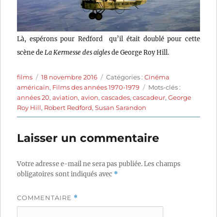
Là, espérons pour Redford qu’il était doublé pour cette
scène de
La Kermesse des aigles
de George Roy Hill.
Auteur
Publié
Catégories
films
18 novembre 2016
Catégories :
Cinéma
le
Étiquettes
américain
,
Films des années 1970-1979
Mots-clés :
années 20
,
aviation
,
avion
,
cascades
,
cascadeur
,
George
Roy Hill
,
Robert Redford
,
Susan Sarandon
Laisser un commentaire
Votre adresse e-mail ne sera pas publiée.
Les champs
obligatoires sont indiqués avec
*
COMMENTAIRE
*