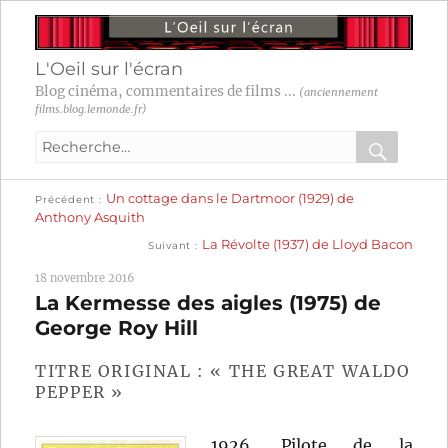
L'Oeil sur l'écran
Blog cinéma, commentaires de films ...
(anciennement
films.blog.lemonde.fr)
Recherche
pour
RECHER
OK
Publication
Navigation
Un cottage dans le Dartmoor (1929) de
:
Précédent
précédente :
Anthony Asquith
Publication
de
La Révolte (1937) de Lloyd Bacon
Suivant
suivante :
l’article
18 novembre 2016
La Kermesse des aigles (1975) de
George Roy Hill
TITRE ORIGINAL : « THE GREAT WALDO
PEPPER »
1926. Pilote de la